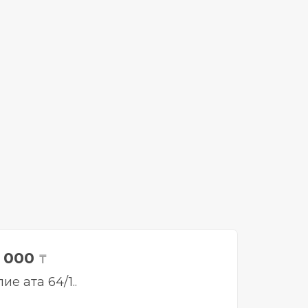
0 000
₸
ие ата 64/1..