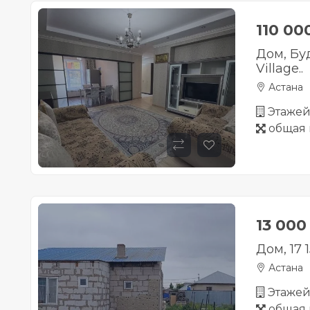
110 00
Дом, Бу
Village..
Астана
Этажей 
общая 
13 000
Дом, 17 1
Астана
Этажей 
общая 