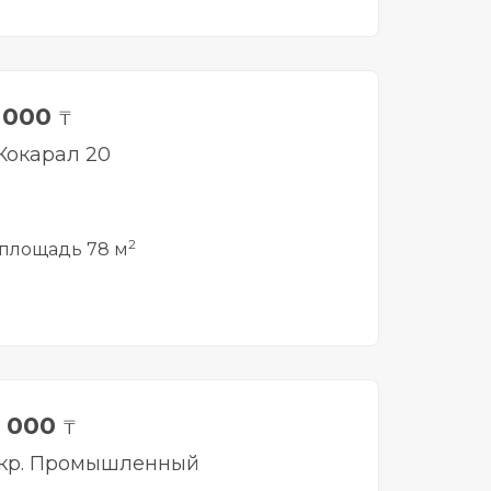
0 000
₸
Кокарал 20
2
площадь 78 м
0 000
₸
мкр. Промышленный