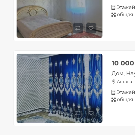
Этажей 
общая 
10 00
Дом, На
Астана
Этажей 
общая 