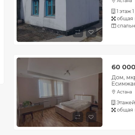
Астана
1 этаж 
общая 
спальн
60 00
Дом, мкр
Есимжан
Астана
Этажей 
общая 