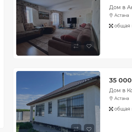
Дом в А
Астана
общая 
35 00
Дом в 
Астана
общая 