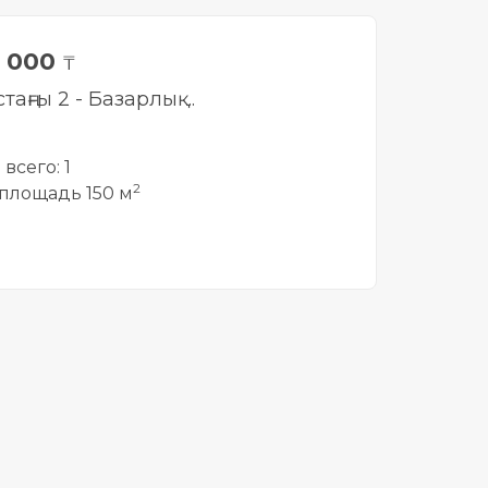
0 000
₸
таңғы 2 - Базарлық..
всего: 1
2
площадь 150 м