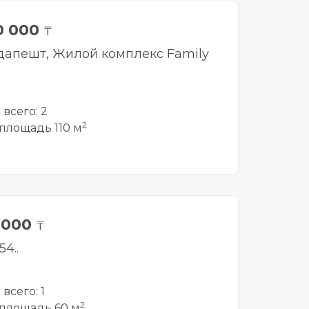
0 000
₸
дапешт, Жилой комплекс Family
всего: 2
2
площадь 110 м
 000
₸
54..
всего: 1
2
площадь 60 м