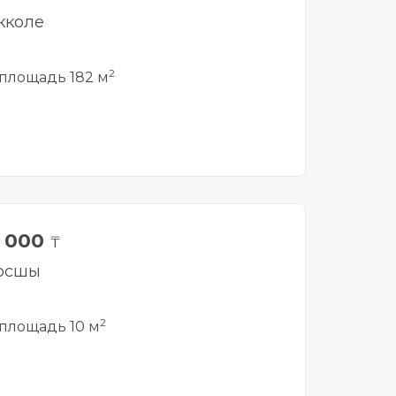
кколе
2
площадь 182 м
0 000
₸
Косшы
2
площадь 10 м