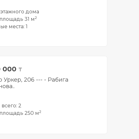
1 этажного дома
2
площадь 31 м
ые места: 1
0 000
₸
 Уркер, 206 --- - Рабига
ова..
всего: 2
2
площадь 250 м