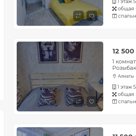
1 этаж 
общая 
спальн
12 500
1 комна
Розыбак
Алматы
1 этаж 
общая 
спальн