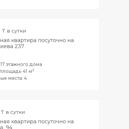
5
₸ в сутки
тная квартира посуточно на
иева 237
 17 этажного дома
2
площадь 41 м
ые места: 4
0
₸ в сутки
тная квартира посуточно на
а, 94