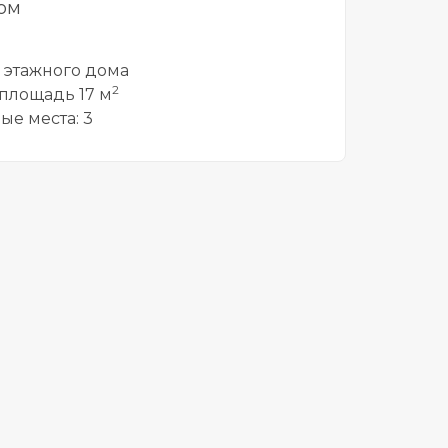
ом
5 этажного дома
2
площадь 17 м
ые места: 3