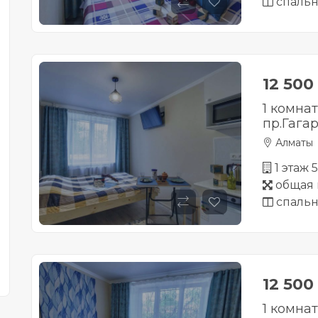
спальн
12 500
1 комна
пр.Гагар
Алматы
1 этаж 
общая 
спальн
12 500
1 комна