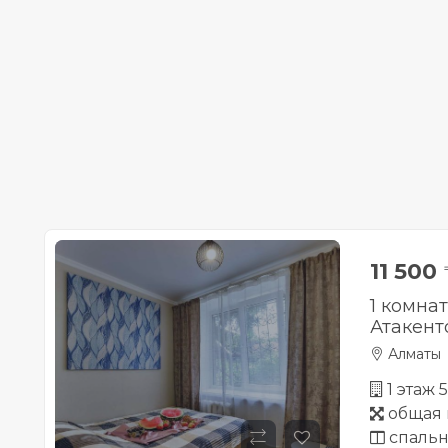
11 500
1 комна
Атакент
Алматы
1 этаж 
общая 
спальн