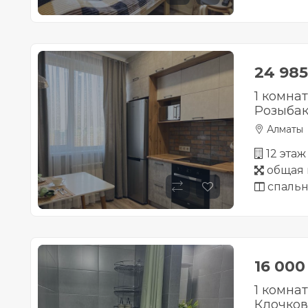
24 98
1 комна
Розыбак
Алматы
12 этаж
общая 
спальн
16 00
1 комна
Клочков