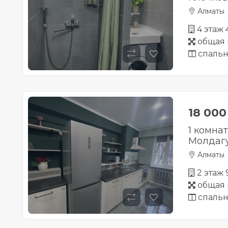
Алматы
4 этаж
общая 
спальн
18 00
1 комна
Молдагу
Алматы
2 этаж
общая 
спальн