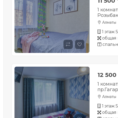
11 500
1 комна
Розыбак
Алматы
1 этаж 
общая 
спальн
12 500
1 комна
пр.Гагар
Алматы
1 этаж 
общая 