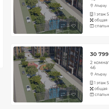
Атырау
1 этаж 
общая 
спальн
30 79
2 комна
46
Атырау
1 этаж 
общая 
спальн