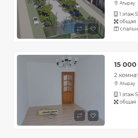
Атырау
1 этаж 
общая 
спальн
15 000
2 комна
Атырау
1 этаж 
общая 