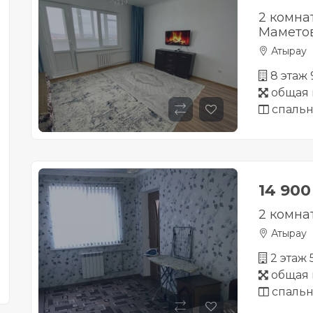
2 комна
Маметов
Атырау
8 этаж
общая 
спальн
14 90
2 комна
Атырау
2 этаж
общая 
спальн