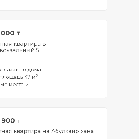
0 000
₸
тная квартира в
вокзальный 5
 5 этажного дома
2
площадь 47 м
ые места: 2
9 900
₸
тная квартира на Абулхаир хана