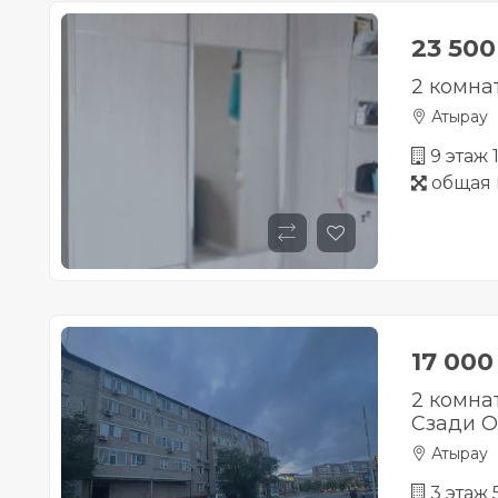
23 50
2 комна
Атырау
9 этаж 
общая 
17 00
2 комна
Сзади О
Атырау
3 этаж