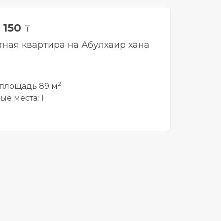
 150
₸
тная квартира на Абулхаир хана
2
площадь 89 м
ые места: 1