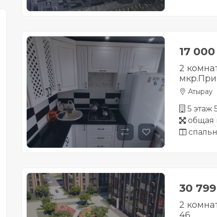
17 00
2 комна
мкр.При
Атырау
5 этаж
общая 
спальн
30 79
2 комна
46