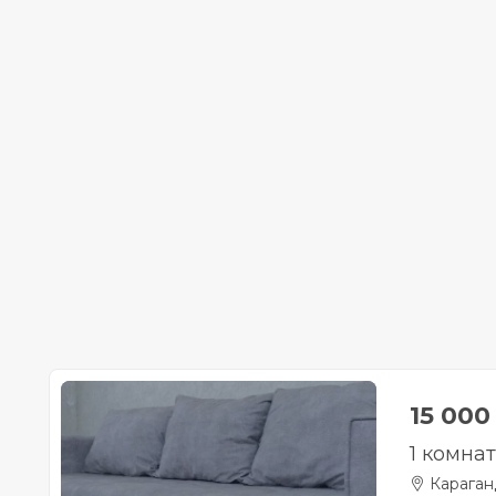
15 00
1 комна
Караган