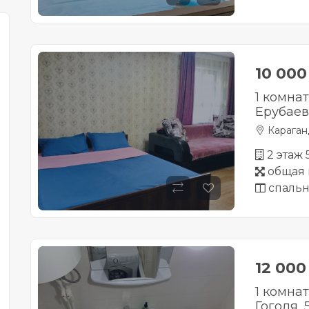
10 00
1 комна
Ерубаев
Караган
2 этаж
общая 
спальн
12 00
1 комна
Гоголя, 