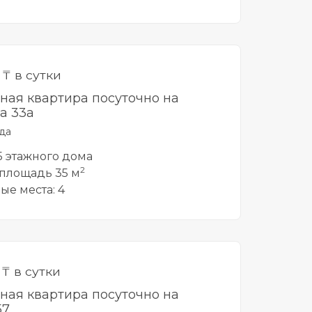
0
₸ в сутки
тная квартира посуточно на
а 33а
да
 5 этажного дома
2
площадь 35 м
ые места: 4
0
₸ в сутки
тная квартира посуточно на
57