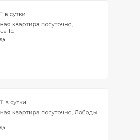
₸ в сутки
тная квартира посуточно,
са 1Е
да
₸ в сутки
тная квартира посуточно, Лободы
да