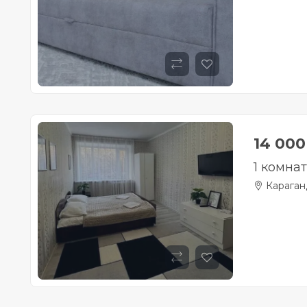
14 00
1 комна
Караган