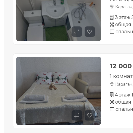
Караган
3 этаж
общая 
спальн
12 00
1 комна
Караган
4 этаж
общая 
спальн