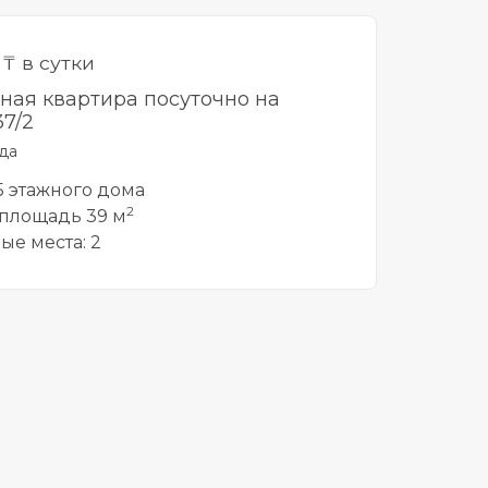
0
₸ в сутки
тная квартира посуточно на
37/2
да
 5 этажного дома
2
площадь 39 м
ые места: 2