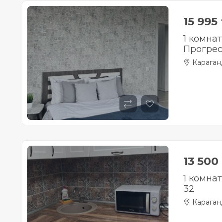
15 995
1 комна
Прогрес
Караган
13 500
1 комна
32
Караган