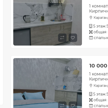
1 комна
Кирпичн
Караган
5 этаж
общая 
спальн
10 00
1 комна
Кирпичн
Караган
5 этаж
общая 
спальн