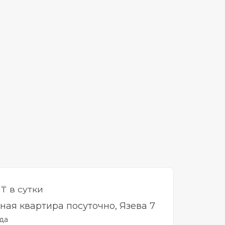
0
₸ в сутки
тная квартира посуточно, Язева 7
да