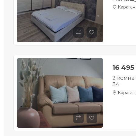
Караган
16 495
2 комна
34
Караган