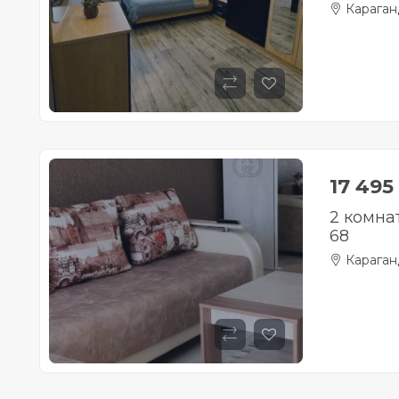
Караган
17 495
2 комна
68
Караган