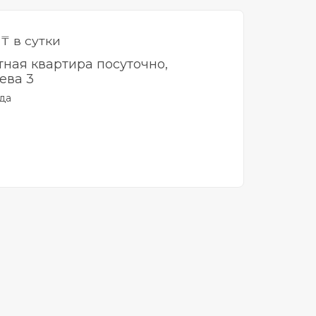
0
₸ в сутки
тная квартира посуточно,
ева 3
да