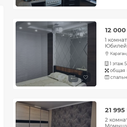
12 00
1 комна
Юбилей
Караган
1 этаж 
общая 
спальн
21 995
2 комна
Момышу