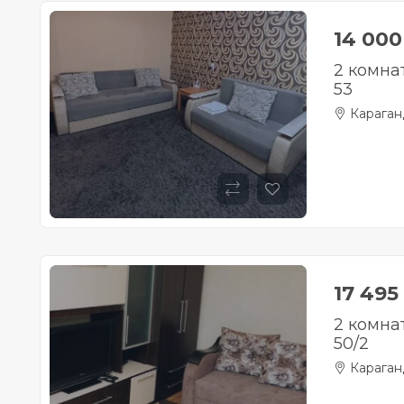
14 00
2 комна
53
Караган
17 495
2 комна
50/2
Караган