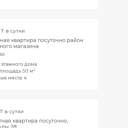
0
₸ в сутки
тная квартира посуточно район
ного магазина
да
5 этажного дома
2
площадь 50 м
ые места: 4
₸ в сутки
тная квартира посуточно,
лы 28