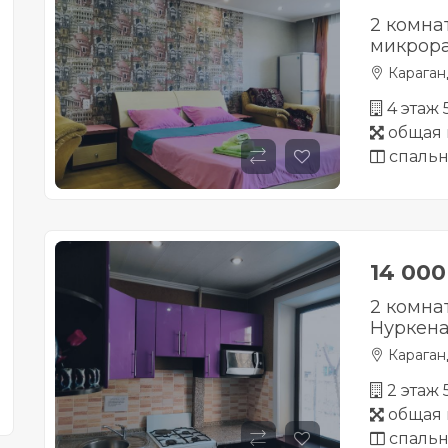
2 комна
микрор
Караган
4 этаж
общая 
спальн
14 00
2 комна
Нуркена
Караган
2 этаж
общая 
спальн