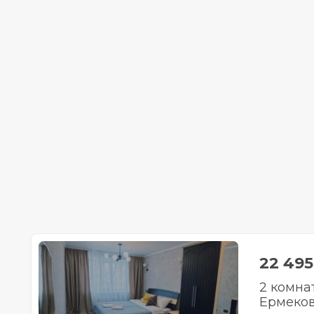
22 49
2 комна
Ермеков