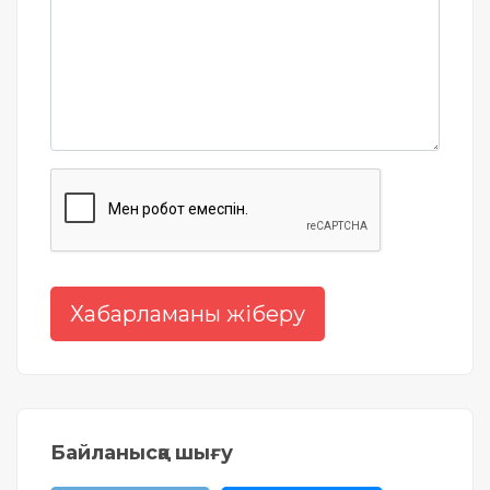
Жылжымайтын мүлік
объектісінің орналасқан
жері дұрыс анықталмай ма?
Хабарламаны жіберу
Байланысқа шығу