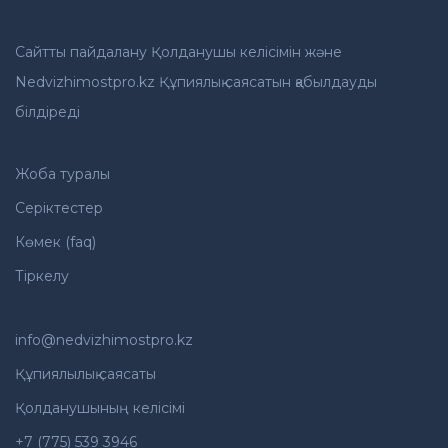
Сайтты пайдалану Қолданушы келісімін және
Nedvizhimostpro.kz Құпиялық саясатын қабылдауды
білдіреді
Жоба туралы
Серіктестер
Көмек (faq)
Тіркелу
info@nedvizhimostpro.kz
Құпиялылық саясаты
Қолданушының келісімі
+7 (775) 539 3946