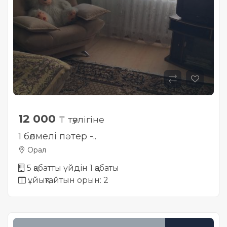
12 000
₸ тәулігіне
1 бөлмелі пәтер -..
Орал
5 қабатты үйдін 1 қабаты
ұйықтайтын орын: 2