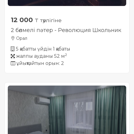
12 000
₸ тәулігіне
2 бөлмелі пәтер - Революция Школьник
Орал
5 қабатты үйдін 1 қабаты
2
жалпы ауданы 52 м
ұйықтайтын орын: 2