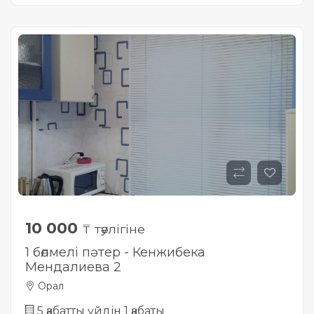
10 000
₸ тәулігіне
1 бөлмелі пәтер - Кенжибека
Мендалиева 2
Орал
5 қабатты үйдін 1 қабаты