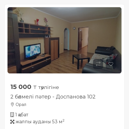
Жылжымайтын мүлік
объектісінің орналасқан
жері дұрыс анықталмай ма?
15 000
₸ тәулігіне
2 бөлмелі пәтер - Доспанова 102
Орал
1 қабат
2
жалпы ауданы 53 м