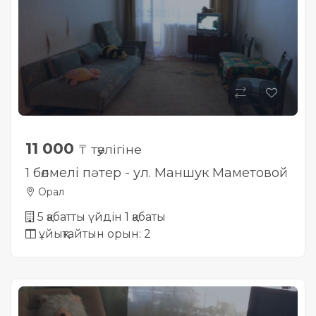
11 000
₸ тәулігіне
1 бөлмелі пәтер - ул. Маншук Маметовой
Орал
5 қабатты үйдін 1 қабаты
ұйықтайтын орын: 2