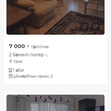
7 000
₸ тәулігіне
2 бөлмелі пәтер -..
Орал
1 қабат
ұйықтайтын орын: 2