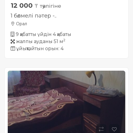
12 000
₸ тәулігіне
1 бөлмелі пәтер -..
Орал
9 қабатты үйдін 4 қабаты
2
жалпы ауданы 51 м
ұйықтайтын орын: 4