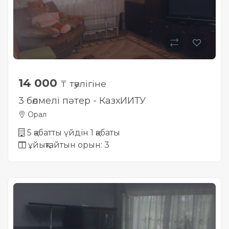
14 000
₸ тәулігіне
3 бөлмелі пәтер - КазхИИТУ
Орал
5 қабатты үйдін 1 қабаты
ұйықтайтын орын: 3