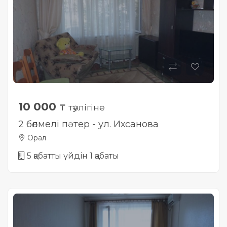
10 000
₸ тәулігіне
2 бөлмелі пәтер - ул. Ихсанова
Орал
5 қабатты үйдін 1 қабаты