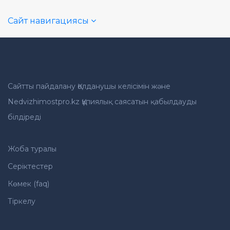
Сайт навигациясы
Сайтты пайдалану Қолданушы келісімін және
Nedvizhimostpro.kz Құпиялық саясатын қабылдауды
білдіреді
Жоба туралы
Серіктестер
Көмек (faq)
Тіркелу