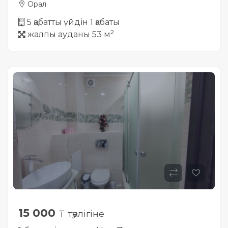
Орал
5 қабатты үйдін 1 қабаты
2
жалпы ауданы 53 м
15 000
₸ тәулігіне