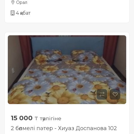
Орал
4 қабат
15 000
₸ тәулігіне
2 бөлмелі пәтер - Хиуаз Доспанова 102