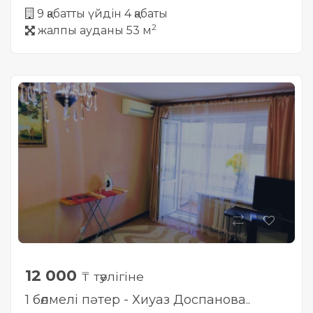
9 қабатты үйдін 4 қабаты
2
жалпы ауданы 53 м
12 000
₸ тәулігіне
1 бөлмелі пәтер - Хиуаз Доспанова..