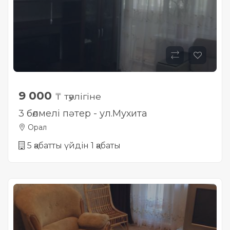
9 000
₸ тәулігіне
3 бөлмелі пәтер - ул.Мухита
Орал
5 қабатты үйдін 1 қабаты