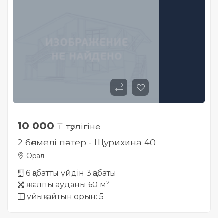
10 000
₸ тәулігіне
2 бөлмелі пәтер - Щурихина 40
Орал
6 қабатты үйдін 3 қабаты
2
жалпы ауданы 60 м
ұйықтайтын орын: 5