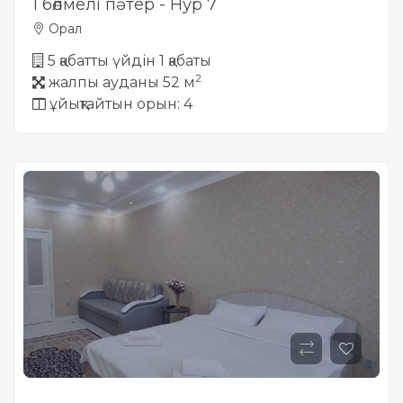
1 бөлмелі пәтер - Нур 7
Орал
5 қабатты үйдін 1 қабаты
2
жалпы ауданы 52 м
ұйықтайтын орын: 4