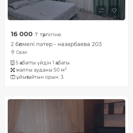
16 000
₸ тәулігіне
2 бөлмелі пәтер - назарбаева 203
Орал
5 қабатты үйдін 1 қабаты
2
жалпы ауданы 50 м
ұйықтайтын орын: 3