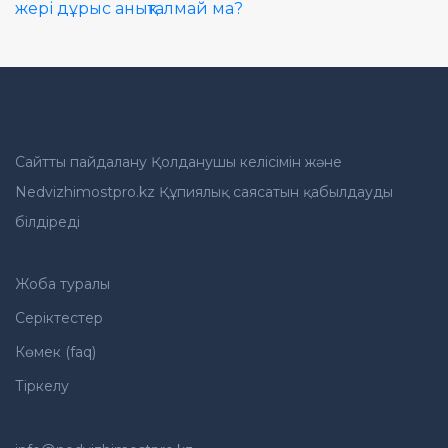
жері дұрыс анықталмай ма?
Жылжымайтын мүлік
объектісінің орналасқан
жері дұрыс анықталмай ма?
Сайтты пайдалану Қолданушы келісімін және
Nedvizhimostpro.kz Құпиялық саясатын қабылдауды
білдіреді
Жоба туралы
Серіктестер
Көмек (faq)
Тіркелу