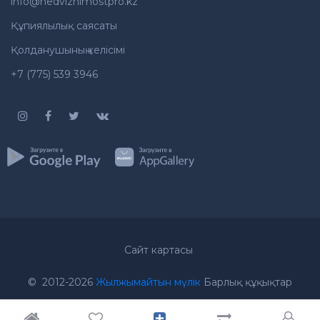
info@nedvizhimostpro.kz
Құпиялылық саясаты
Қолданушының келісімі
+7 (775) 539 3946
Сайт картасы
© 2012-2026
Жылжымайтын мүлік
Барлық құқықтар
қорғалған