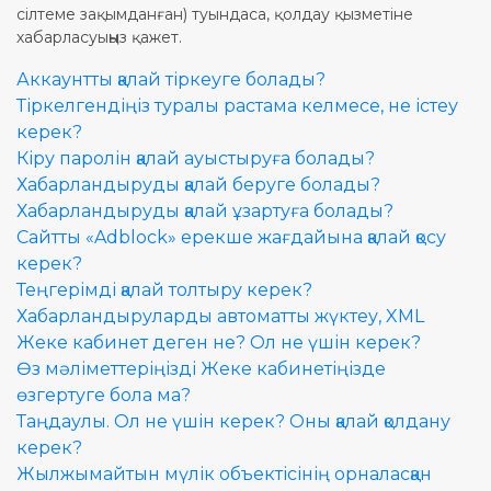
сілтеме зақымданған) туындаса, қолдау қызметіне
керек?
Павлодар
Павлодар
Павлодар
Павлодар
хабарласуыңыз қажет.
Сайтты «Adblock» ерекше
Аккаунтты қалай тіркеуге болады?
Семей
Семей
Семей
Семей
жағдайына қалай қосу
Тіркелгендіңіз туралы растама келмесе, не істеу
керек?
керек?
Тараз
Тараз
Тараз
Тараз
Кіру паролін қалай ауыстыруға болады?
Хабарландыруларды
Хабарландыруды қалай беруге болады?
Петропавл
Петропавл
Петропавл
Петропавл
автоматты жүктеу, XML
Хабарландыруды қалай ұзартуға болады?
Сайтты «Adblock» ерекше жағдайына қалай қосу
Орал
Орал
Орал
Орал
Жеке кабинет деген не? Ол
керек?
не үшін керек?
Теңгерімді қалай толтыру керек?
Өскемен
Өскемен
Өскемен
Өскемен
Хабарландыруларды автоматты жүктеу, XML
Өз мәліметтеріңізді Жеке
Жеке кабинет деген не? Ол не үшін керек?
кабинетіңізде өзгертуге
Шымкент
Шымкент
Шымкент
Шымкент
Өз мәліметтеріңізді Жеке кабинетіңізде
бола ма?
өзгертуге бола ма?
Таңдаулы. Ол не үшін керек? Оны қалай қолдану
Таңдаулы. Ол не үшін
керек? Оны қалай қолдану
керек?
керек?
Жылжымайтын мүлік объектісінің орналасқан