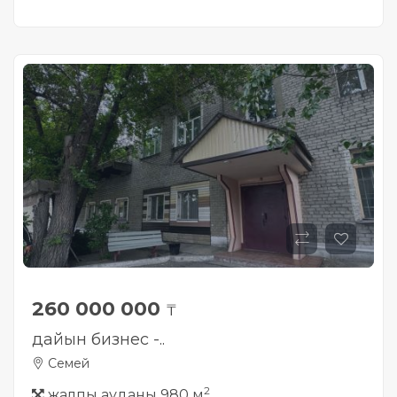
260 000 000
₸
дайын бизнес -..
Семей
2
жалпы ауданы 980 м