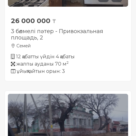
26 000 000
₸
3 бөлмелі пәтер - Привокзальная
площадь, 2
Семей
12 қабатты үйдін 4 қабаты
2
жалпы ауданы 70 м
ұйықтайтын орын: 3