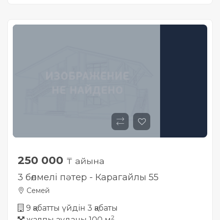
250 000
₸ айына
3 бөлмелі пәтер - Карагайлы 55
Семей
9 қабатты үйдін 3 қабаты
2
жалпы ауданы 100 м