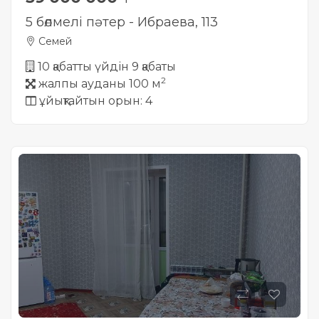
5 бөлмелі пәтер - Ибраева, 113
Семей
10 қабатты үйдін 9 қабаты
2
жалпы ауданы 100 м
ұйықтайтын орын: 4