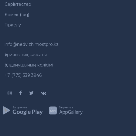
Серіктестер
Көмек (faq)
Тіркелу
info@nedvizhimostpro.kz
Құпиялылық саясаты
Қолданушының келісімі
+7 (775) 539 3946