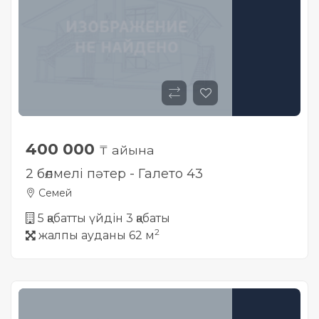
400 000
₸ айына
2 бөлмелі пәтер - Галето 43
Семей
5 қабатты үйдін 3 қабаты
2
жалпы ауданы 62 м