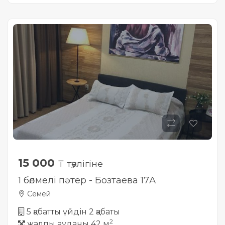
15 000
₸ тәулігіне
1 бөлмелі пәтер - Бозтаева 17А
Семей
5 қабатты үйдін 2 қабаты
2
жалпы ауданы 42 м