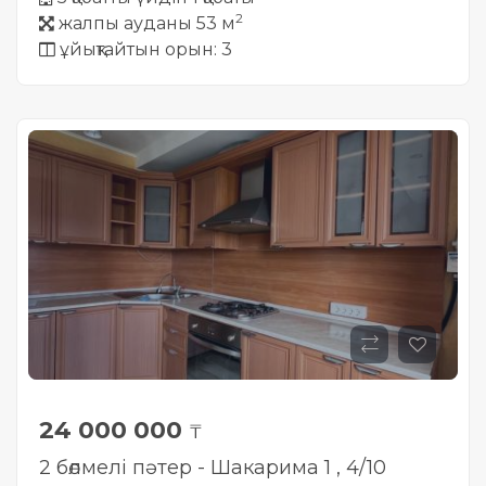
2
жалпы ауданы 53 м
ұйықтайтын орын: 3
24 000 000
₸
2 бөлмелі пәтер - Шакарима 1 , 4/10