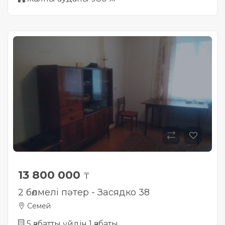
13 800 000
₸
2 бөлмелі пәтер - Засядко 38
Семей
5 қабатты үйдін 1 қабаты