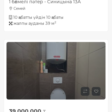
1 бөлмелі пәтер - Синицына 13А
Семей
10 қабатты үйдін 10 қабаты
2
жалпы ауданы 39 м
39 000 000
₸