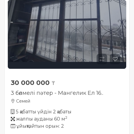
Жылжымайтын мүлік
объектісінің орналасқан
жері дұрыс анықталмай ма?
30 000 000
₸
3 бөлмелі пәтер - Мангелик Ел 16..
Семей
5 қабатты үйдін 2 қабаты
2
жалпы ауданы 60 м
ұйықтайтын орын: 2