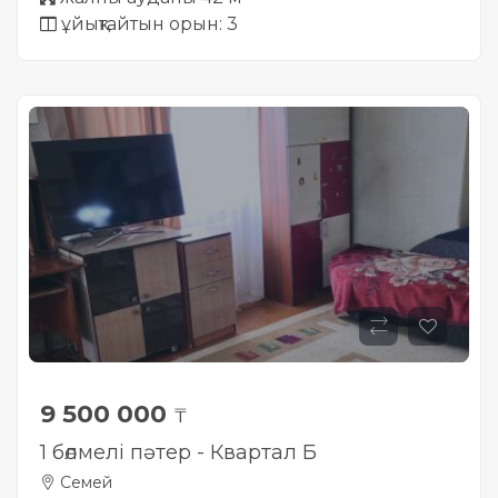
ұйықтайтын орын: 3
9 500 000
₸
1 бөлмелі пәтер - Квартал Б
Семей