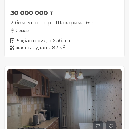
30 000 000
₸
2 бөлмелі пәтер - Шакарима 60
Семей
15 қабатты үйдін 6 қабаты
2
жалпы ауданы 82 м