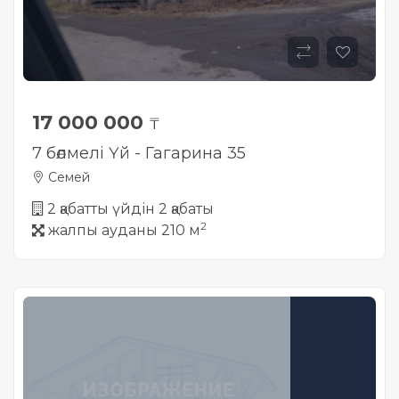
17 000 000
₸
7 бөлмелі Үй - Гагарина 35
Семей
2 қабатты үйдін 2 қабаты
2
жалпы ауданы 210 м