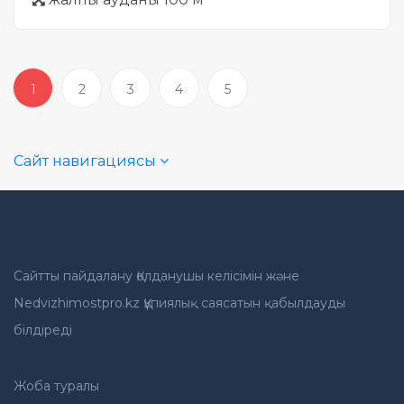
1
2
3
4
5
Сайт навигациясы
Сайтты пайдалану Қолданушы келісімін және
Nedvizhimostpro.kz Құпиялық саясатын қабылдауды
білдіреді
Жоба туралы