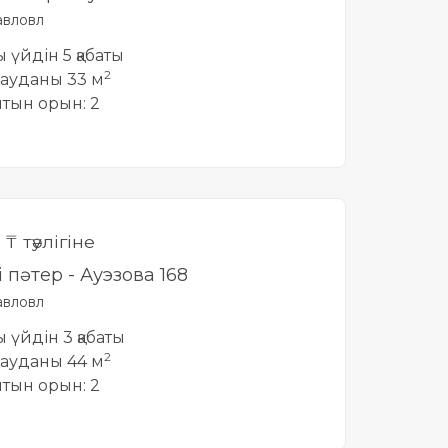
вловл
ты үйдін 5 қабаты
2
ауданы 33 м
йтын орын: 2
0
₸ тәулігіне
і пәтер - Ауэзова 168
вловл
ты үйдін 3 қабаты
2
ауданы 44 м
йтын орын: 2