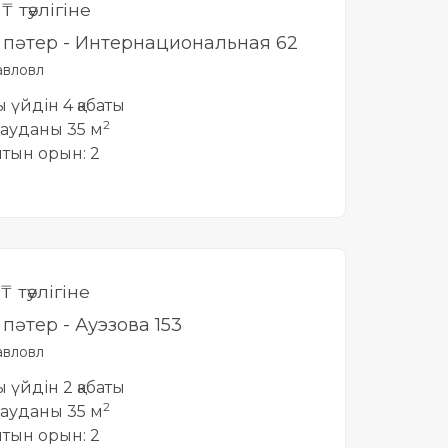
0
₸ тәулігіне
лі пәтер - Интернациональная 62
вловл
ты үйдін 4 қабаты
2
ауданы 35 м
йтын орын: 2
₸ тәулігіне
і пәтер - Ауэзова 153
вловл
ты үйдін 2 қабаты
2
ауданы 35 м
йтын орын: 2