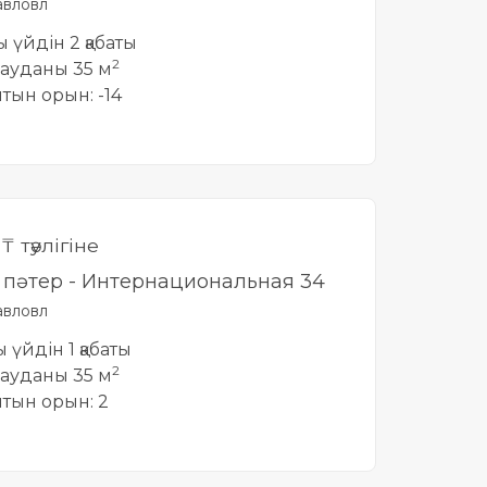
вловл
ты үйдін 2 қабаты
2
ауданы 35 м
йтын орын: -14
0
₸ тәулігіне
лі пәтер - Интернациональная 34
вловл
ы үйдін 1 қабаты
2
ауданы 35 м
йтын орын: 2