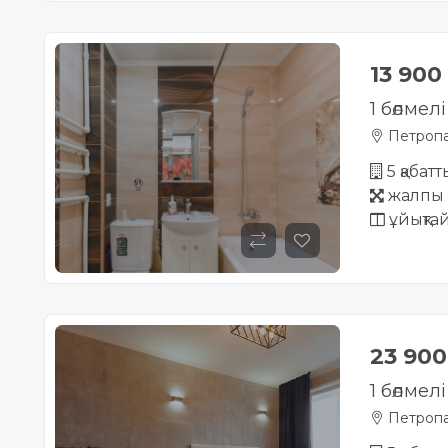
13 900
1 бөлмел
Петропа
5 қабат
жалпы 
ұйықта
23 90
1 бөлмел
Петропа