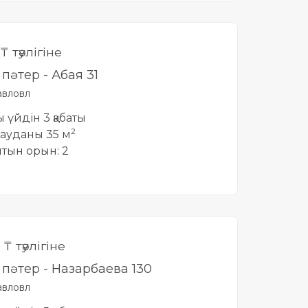
₸ тәулігіне
і пәтер - Абая 31
вловл
ты үйдін 3 қабаты
2
ауданы 35 м
йтын орын: 2
0
₸ тәулігіне
і пәтер - Назарбаева 130
вловл