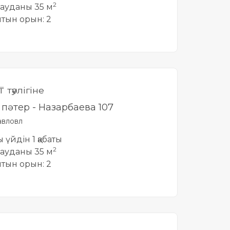
2
ауданы 35 м
йтын орын: 2
₸ тәулігіне
і пәтер - Назарбаева 107
вловл
ы үйдін 1 қабаты
2
ауданы 35 м
йтын орын: 2