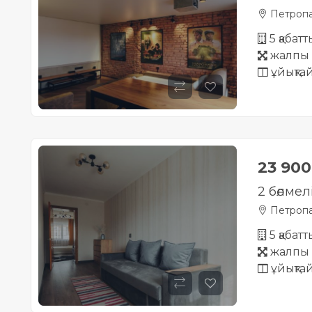
Петропа
5 қабат
жалпы 
ұйықта
23 90
2 бөлмел
Петропа
5 қабат
жалпы 
ұйықта