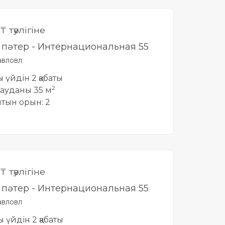
₸ тәулігіне
лі пәтер - Интернациональная 55
вловл
ты үйдін 2 қабаты
2
ауданы 35 м
йтын орын: 2
₸ тәулігіне
лі пәтер - Интернациональная 55
вловл
ты үйдін 2 қабаты