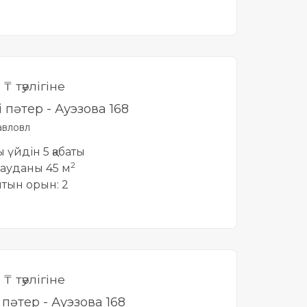
0
₸ тәулігіне
і пәтер - Ауэзова 168
вловл
ты үйдін 5 қабаты
2
ауданы 45 м
йтын орын: 2
0
₸ тәулігіне
і пәтер - Ауэзова 168