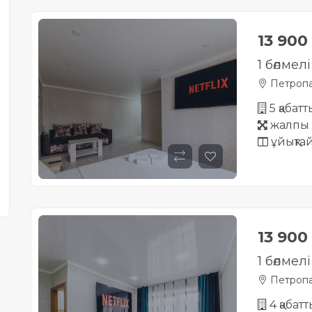
13 900
1 бөлме
Петропа
5 қабат
жалпы 
ұйықта
13 900
1 бөлме
Петропа
4 қабат