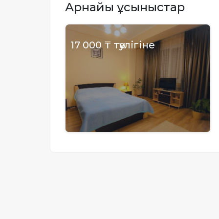
Арнайы ұсыныстар
Жылжымайтын мүлік
объектісінің орналасқан
жері дұрыс анықталмай ма?
17 000 ₸ тәулігіне