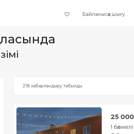
Байланысқа шығу
аласында
зімі
218 хабарландыру табылды
25 00
1 бөлмел