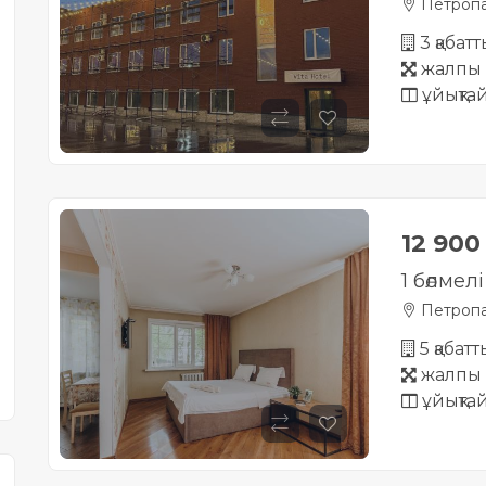
Петропа
3 қабат
жалпы 
ұйықта
12 90
1 бөлме
Петропа
5 қабатт
жалпы 
ұйықта