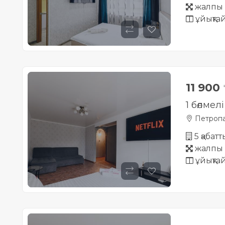
жалпы 
ұйықта
11 900
1 бөлмел
Петропа
5 қабатт
жалпы 
ұйықта