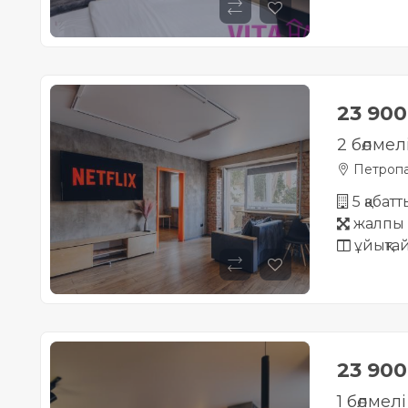
23 90
2 бөлмел
Петропа
5 қабат
жалпы 
ұйықта
23 90
1 бөлмел