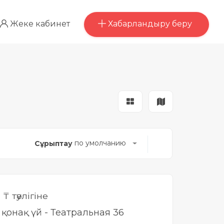
Хабарландыру беру
Жеке кабинет
по умолчанию
Сұрыптау
0
₸ тәулігіне
і қонақ үй - Театральная 36