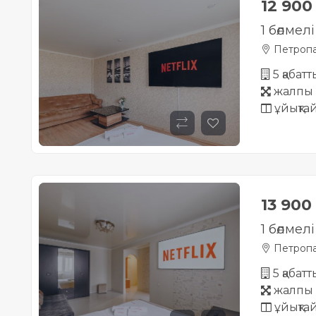
12 90
1 бөлме
Петропа
5 қабат
жалпы 
ұйықта
13 900
1 бөлмел
Петропа
5 қабат
жалпы 
ұйықта