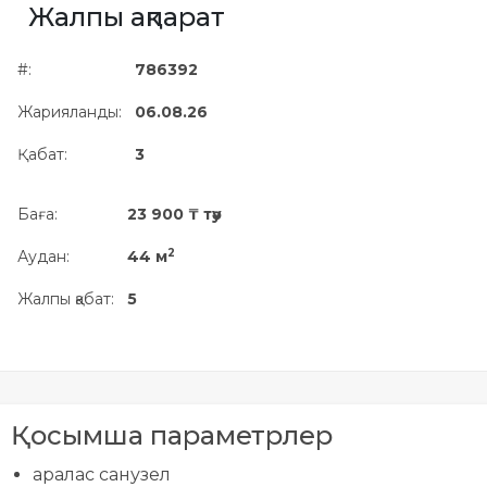
Жалпы ақпарат
Жылжымайтын мүлік
объектісінің орналасқан
#:
786392
жері дұрыс анықталмай ма?
Жарияланды:
06.08.26
Қабат:
3
Баға:
23 900 ₸ тәу
2
Аудан:
44 м
Жалпы қабат:
5
Қосымша параметрлер
аралас санузел