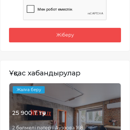
Жіберу
Ұқсас хабандырулар
Жалға беру
25 900 ₸ тәу
2 бөлмелі пәтер - Ауэзова 168