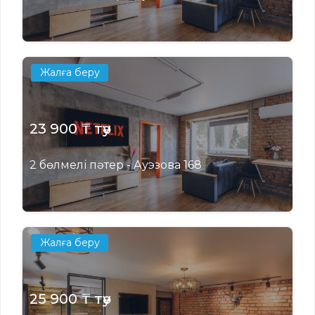
Жалға беру
23 900 ₸ тәу
2 бөлмелі пәтер - Ауэзова 168
Жалға беру
25 900 ₸ тәу