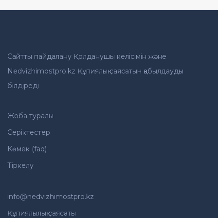
Сайтты пайдалану Қолданушы келісімін және
Nedvizhimostpro.kz Құпиялық саясатын қабылдауды
білдіреді
Жоба туралы
Серіктестер
Көмек (faq)
Тіркелу
info@nedvizhimostpro.kz
Құпиялылық саясаты