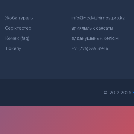
Жоба туралы
info@nedvizhimostpro.kz
Серіктестер
Құпиялылық саясаты
Көмек (faq)
Қолданушының келісімі
Тіркелу
+7 (775) 539 3946
© 2012-2026