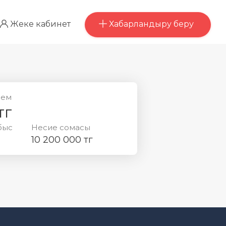
Хабарландыру беру
Жеке кабинет
лем
тг
быс
Несие сомасы
10 200 000 тг