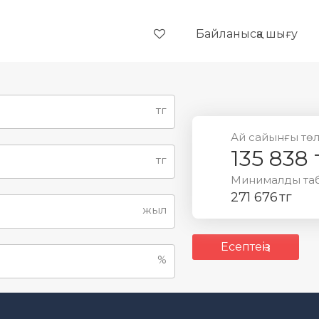
Байланысқа шығу
тг
Ай сайынғы тө
135 838 
тг
Минималды та
271 676 тг
жыл
Есептеңіз
%