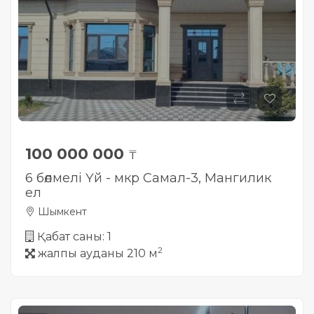
100 000 000
₸
6 бөлмелі Үй - мкр Самал-3, Мангилик
ел
Шымкент
Қабат саны: 1
2
жалпы ауданы 210 м