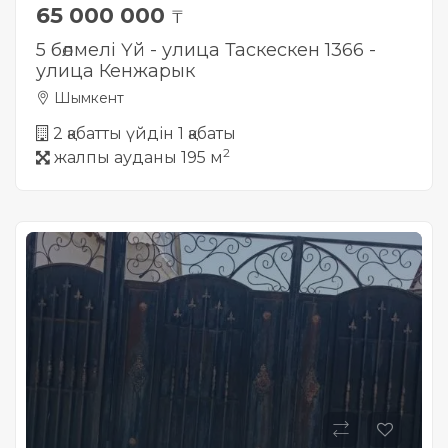
65 000 000
₸
5 бөлмелі Үй - улица Таскескен 1366 -
улица Кенжарык
Шымкент
2 қабатты үйдін 1 қабаты
2
жалпы ауданы 195 м