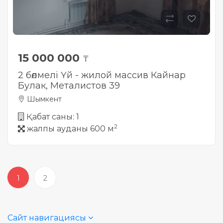
15 000 000
₸
2 бөлмелі Үй - жилой массив Кайнар
Булак, Металистов 39
Шымкент
Қабат саны: 1
2
жалпы ауданы 600 м
1
2
Сайт навигациясы