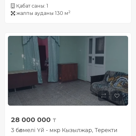
Қабат саны: 1
2
жалпы ауданы 130 м
28 000 000
₸
3 бөлмелі Үй - мкр Кызылжар, Теректи