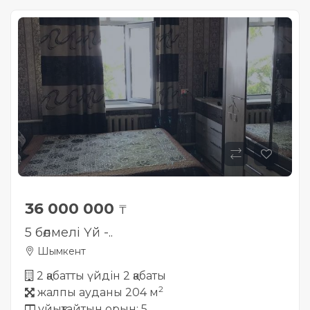
Жылжымайтын мүлік
объектісінің орналасқан
жері дұрыс анықталмай ма?
36 000 000
₸
5 бөлмелі Үй -..
Шымкент
2 қабатты үйдін 2 қабаты
2
жалпы ауданы 204 м
ұйықтайтын орын: 5