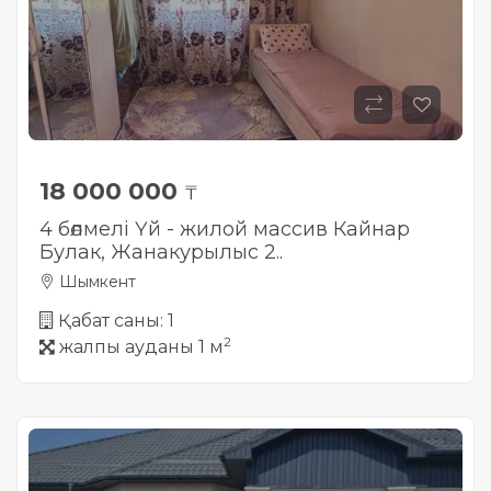
18 000 000
₸
4 бөлмелі Үй - жилой массив Кайнар
Булак, Жанакурылыс 2..
Шымкент
Қабат саны: 1
2
жалпы ауданы 1 м