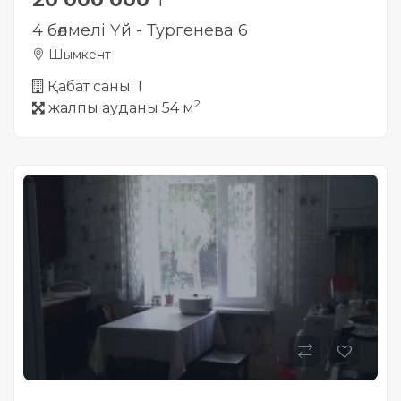
₸
4 бөлмелі Үй - Тургенева 6
Шымкент
Қабат саны: 1
2
жалпы ауданы 54 м