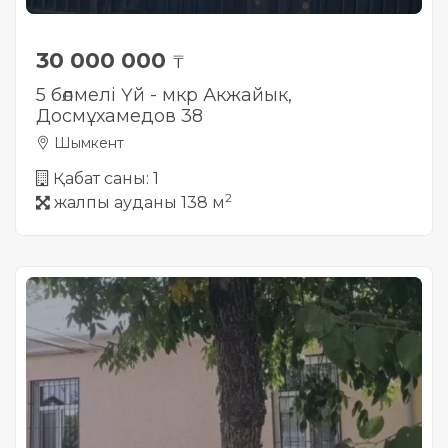
30 000 000
₸
5 бөлмелі Үй - мкр Акжайык,
Досмұхамедов 38
Шымкент
Қабат саны: 1
2
жалпы ауданы 138 м