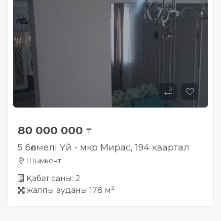
80 000 000
₸
5 бөлмелі Үй - мкр Мирас, 194 квартал
Шымкент
Қабат саны: 2
2
жалпы ауданы 178 м