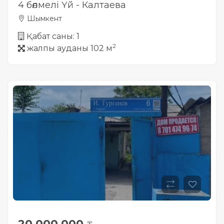
4 бөлмелі Үй - Калтаева
Шымкент
Қабат саны: 1
2
жалпы ауданы 102 м
20 000 000