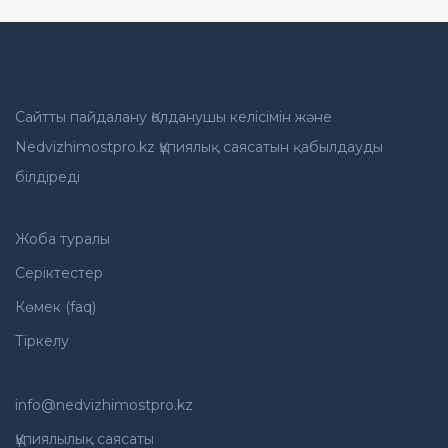
Сайтты пайдалану Қолданушы келісімін және
Nedvizhimostpro.kz Құпиялық саясатын қабылдауды
білдіреді
Жоба туралы
Серіктестер
Көмек (faq)
Тіркелу
info@nedvizhimostpro.kz
Құпиялылық саясаты