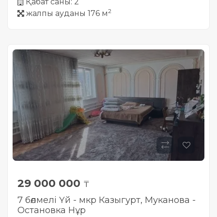
Қабат саны: 2
2
жалпы ауданы 176 м
29 000 000
₸
7 бөлмелі Үй - мкр Казыгурт, Муканова -
Остановка Нұр