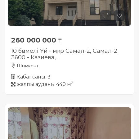
260 000 000
₸
10 бөлмелі Үй - мкр Самал-2, Самал-2
3600 - Казиева,..
Шымкент
Қабат саны: 3
2
жалпы ауданы 440 м