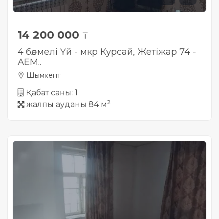
14 200 000
₸
4 бөлмелі Үй - мкр Курсай, Жетіжар 74 -
АЕМ..
Шымкент
Қабат саны: 1
2
жалпы ауданы 84 м