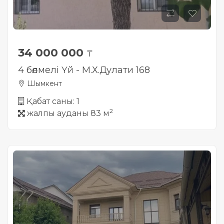
34 000 000
₸
4 бөлмелі Үй - М.Х.Дулати 168
Шымкент
Қабат саны: 1
2
жалпы ауданы 83 м