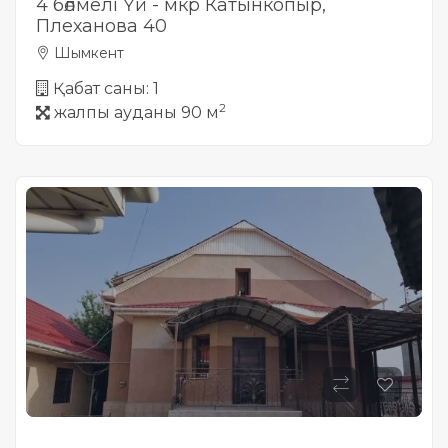
4 бөлмелі Үй - мкр Катынкопыр,
Плеханова 40
Шымкент
Қабат саны: 1
2
жалпы ауданы 90 м