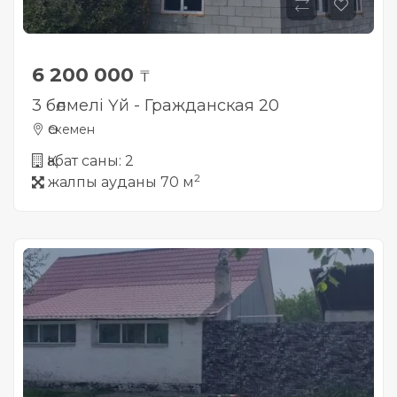
6 200 000
₸
3 бөлмелі Үй - Гражданская 20
Өскемен
Қабат саны: 2
2
жалпы ауданы 70 м