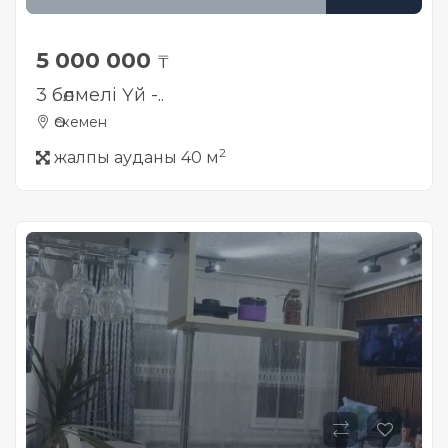
5 000 000
₸
3 бөлмелі Үй -..
Өскемен
2
жалпы ауданы 40 м