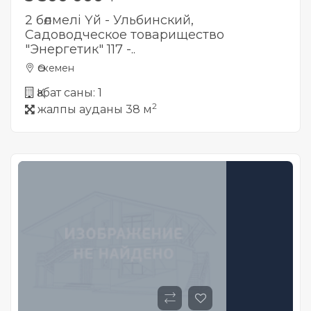
2 бөлмелі Үй - Ульбинский,
Садоводческое товарищество
"Энергетик" 117 -..
Өскемен
Қабат саны: 1
2
жалпы ауданы 38 м