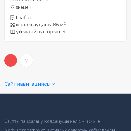
Өскемен
1 қабат
2
жалпы ауданы 86 м
ұйықтайтын орын: 3
1
2
Сайт навигациясы
Сайтты пайдалану Қолданушы келісімін және
Nedvizhimostpro.kz Құпиялық саясатын қабылдауды