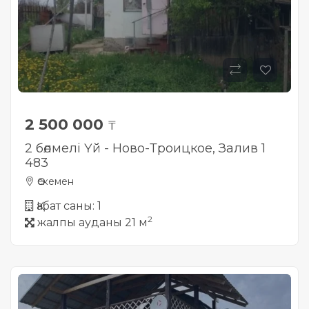
2 500 000
₸
2 бөлмелі Үй - Ново-Троицкое, Залив 1
483
Өскемен
Қабат саны: 1
2
жалпы ауданы 21 м