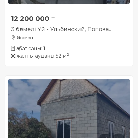
12 200 000
₸
3 бөлмелі Үй - Ульбинский, Попова..
Өскемен
Қабат саны: 1
2
жалпы ауданы 52 м