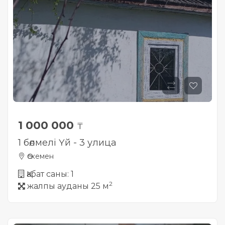
1 000 000
₸
1 бөлмелі Үй - 3 улица
Өскемен
Қабат саны: 1
2
жалпы ауданы 25 м