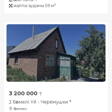
2
жалпы ауданы 59 м
3 200 000
₸
2 бөлмелі Үй - Черёмушки *
Өскемен