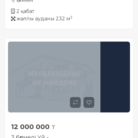
Өскемен
2 қабат
2
жалпы ауданы 232 м
12 000 000
₸
3 бөлмелі Үй -..