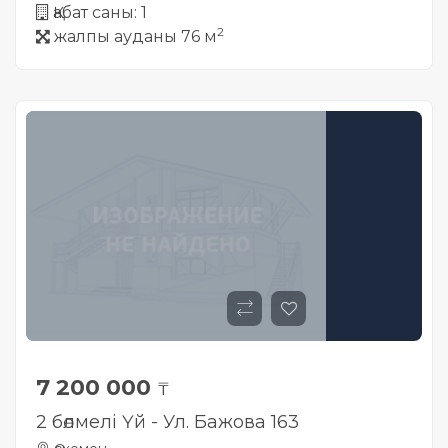
Қабат саны: 1
2
жалпы ауданы 76 м
7 200 000
₸
2 бөлмелі Үй - Ул. Бажова 163