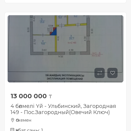
13 000 000
₸
4 бөлмелі Үй - Ульбинский, Загородная
149 - Пос.Загородный(Овечий Ключ)
Өскемен
Қабат саны: 1