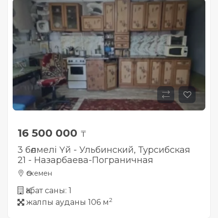
16 500 000
₸
3 бөлмелі Үй - Ульбинский, Турсибская
21 - Назарбаева-Пограничная
Өскемен
Қабат саны: 1
2
жалпы ауданы 106 м