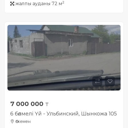
2
жалпы ауданы 72 м
7 000 000
₸
6 бөлмелі Үй - Ульбинский, Шынкожа 105
Өскемен