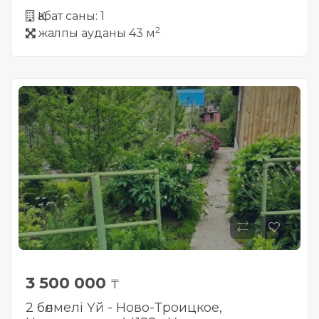
Қабат саны: 1
2
жалпы ауданы 43 м
3 500 000
₸
2 бөлмелі Үй - Ново-Троицкое,