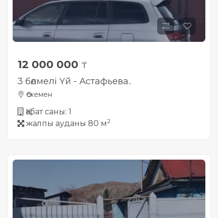
12 000 000
₸
3 бөлмелі Үй - Астафьева..
Өскемен
Қабат саны: 1
2
жалпы ауданы 80 м