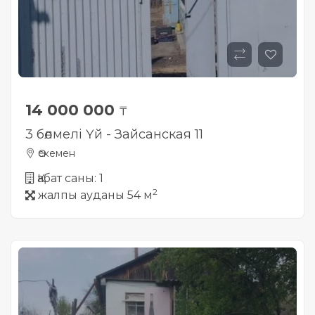
14 000 000
₸
3 бөлмелі Үй - Зайсанская 11
Өскемен
Қабат саны: 1
2
жалпы ауданы 54 м