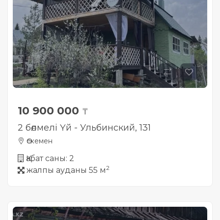
10 900 000
₸
2 бөлмелі Үй - Ульбинский, 131
Өскемен
Қабат саны: 2
2
жалпы ауданы 55 м