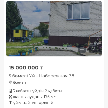
Жылжымайтын мүлік
объектісінің орналасқан
жері дұрыс анықталмай ма?
15 000 000
₸
5 бөлмелі Үй - Набережная 38
Өскемен
5 қабатты үйдін 2 қабаты
2
жалпы ауданы 175 м
ұйықтайтын орын: 5