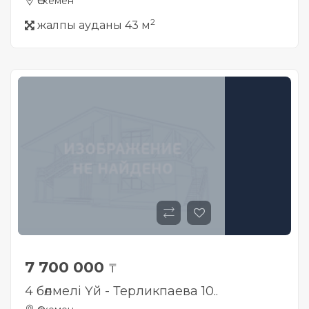
Өскемен
2
жалпы ауданы 43 м
7 700 000
₸
4 бөлмелі Үй - Терликпаева 10..