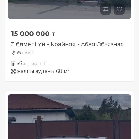
15 000 000
₸
3 бөлмелі Үй - Крайняя - Абая,Обьязная
Өскемен
Қабат саны: 1
2
жалпы ауданы 68 м