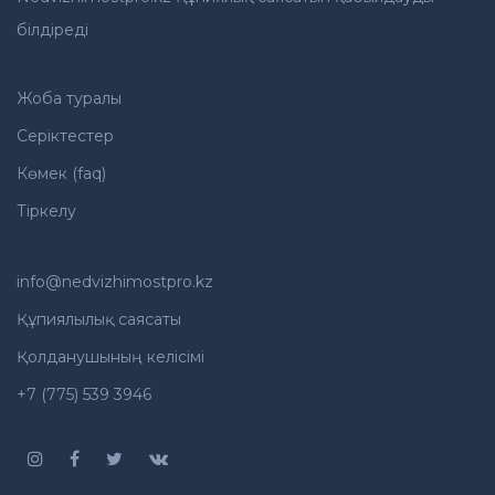
білдіреді
Жоба туралы
Серіктестер
Көмек (faq)
Тіркелу
info@nedvizhimostpro.kz
Құпиялылық саясаты
Қолданушының келісімі
+7 (775) 539 3946