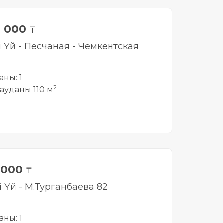
0 000
₸
і Үй - Песчаная - Чемкентская
аны: 1
2
ауданы 110 м
 000
₸
і Үй - М.Турганбаева 82
аны: 1