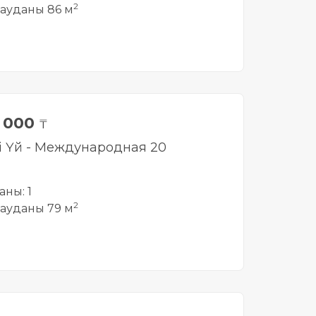
2
ауданы 86 м
0 000
₸
лі Үй - Международная 20
аны: 1
2
ауданы 79 м