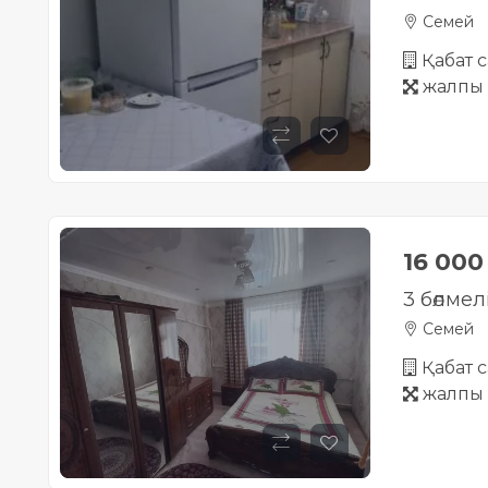
Семей
Қабат с
жалпы 
16 00
3 бөлмел
Семей
Қабат с
жалпы 