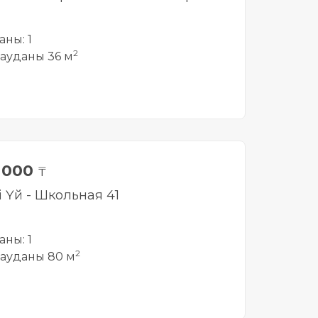
аны: 1
2
ауданы 36 м
0 000
₸
і Үй - Школьная 41
аны: 1
2
ауданы 80 м