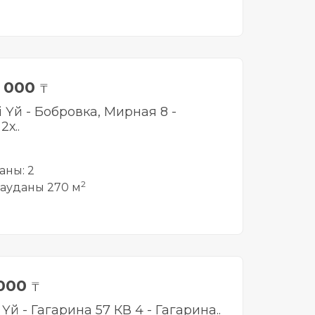
0 000
₸
і Үй - Бобровка, Мирная 8 -
х..
аны: 2
2
ауданы 270 м
 000
₸
і Үй - Гагарина 57 КВ 4 - Гагарина..