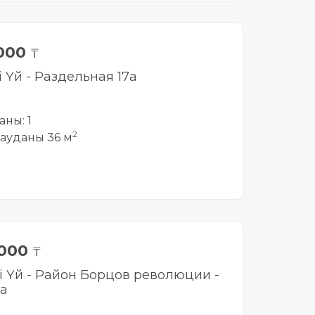
 000
₸
і Үй - Раздельная 17а
аны: 1
2
ауданы 36 м
 000
₸
лі Үй - Район Борцов революции -
а