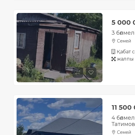
5 000
3 бөлмел
Семей
Қабат с
жалпы 
11 500
4 бөлме
Татимов
Семей