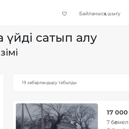
Байланысқа шығу
 үйді сатып алу
зімі
19 хабарландыру табылды
17 00
7 бөлмел