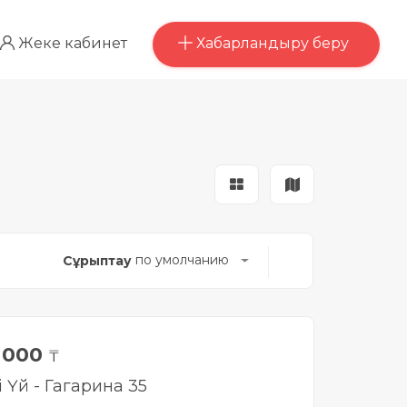
Хабарландыру беру
Жеке кабинет
по умолчанию
Сұрыптау
0 000
₸
і Үй - Гагарина 35