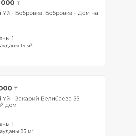
0 000
₸
і Үй - Бобровка, Бобровка - Дом на
аны: 1
2
ауданы 13 м
 000
₸
і Үй - Закарий Белибаева 55 -
й дом..
аны: 1
2
ауданы 85 м