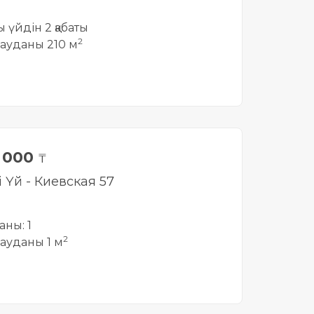
ты үйдін 2 қабаты
2
ауданы 210 м
0 000
₸
і Үй - Киевская 57
аны: 1
2
ауданы 1 м