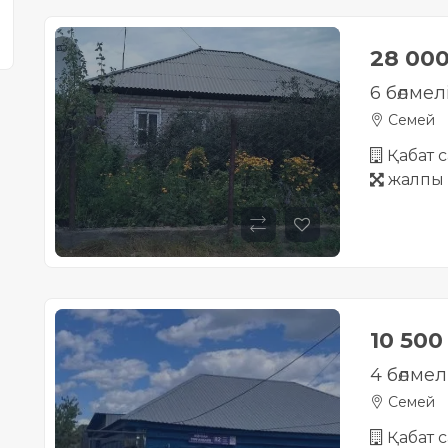
28 00
6 бөлмел
Семей
Қабат с
жалпы 
10 500
4 бөлмел
Семей
Қабат с