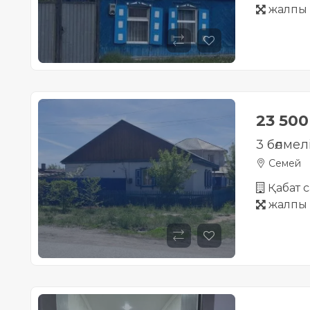
жалпы 
23 50
3 бөлме
Семей
Қабат с
жалпы 