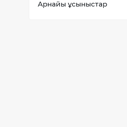
Арнайы ұсыныстар
Жылжымайтын мүлік
объектісінің орналасқан
жері дұрыс анықталмай ма?