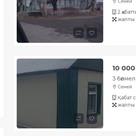
Семей
2 қабат
жалпы 
10 00
3 бөлмел
Семей
Қабат с
жалпы 