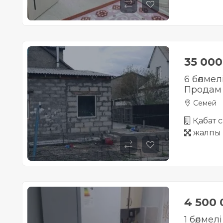
35 00
6 бөлмел
Продам 2
Семей
Қабат с
жалпы 
4 500
1 бөлмел