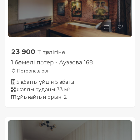
23 900
₸ тәулігіне
1 бөлмелі пәтер - Ауэзова 168
Петропавловл
5 қабатты үйдін 5 қабаты
2
жалпы ауданы 33 м
ұйықтайтын орын: 2