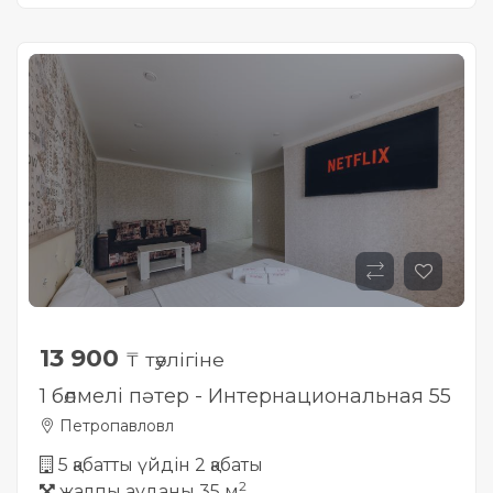
Жылжымайтын мүлік
объектісінің орналасқан
жері дұрыс анықталмай ма?
13 900
₸ тәулігіне
1 бөлмелі пәтер - Интернациональная 55
Петропавловл
5 қабатты үйдін 2 қабаты
2
жалпы ауданы 35 м