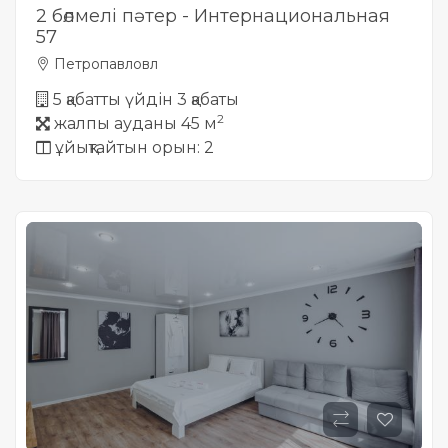
2 бөлмелі пәтер - Интернациональная
57
Петропавловл
5 қабатты үйдін 3 қабаты
2
жалпы ауданы 45 м
ұйықтайтын орын: 2