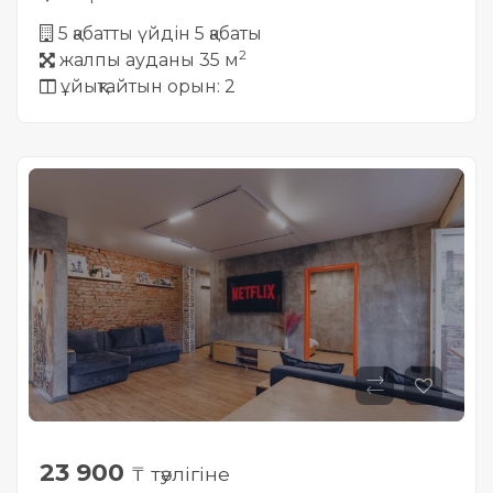
5 қабатты үйдін 5 қабаты
2
жалпы ауданы 35 м
ұйықтайтын орын: 2
23 900
₸ тәулігіне