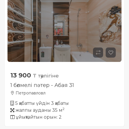
13 900
₸ тәулігіне
1 бөлмелі пәтер - Абая 31
Петропавловл
5 қабатты үйдін 3 қабаты
2
жалпы ауданы 35 м
ұйықтайтын орын: 2