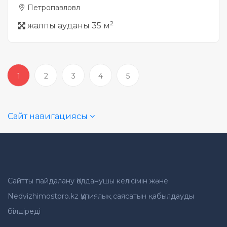
Петропавловл
2
жалпы ауданы 35 м
1
2
3
4
5
Сайт навигациясы
Сайтты пайдалану Қолданушы келісімін және
Nedvizhimostpro.kz Құпиялық саясатын қабылдауды
білдіреді