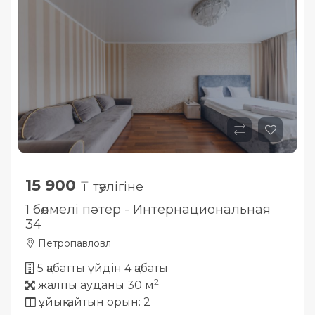
15 900
₸ тәулігіне
1 бөлмелі пәтер - Интернациональная
34
Петропавловл
5 қабатты үйдін 4 қабаты
2
жалпы ауданы 30 м
ұйықтайтын орын: 2