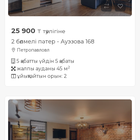
25 900
₸ тәулігіне
2 бөлмелі пәтер - Ауэзова 168
Петропавловл
5 қабатты үйдін 5 қабаты
2
жалпы ауданы 45 м
ұйықтайтын орын: 2