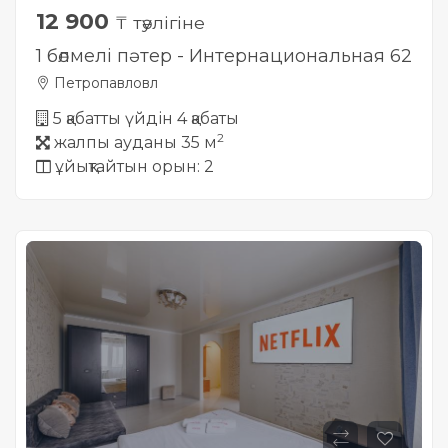
12 900
₸ тәулігіне
1 бөлмелі пәтер - Интернациональная 62
Петропавловл
5 қабатты үйдін 4 қабаты
2
жалпы ауданы 35 м
ұйықтайтын орын: 2