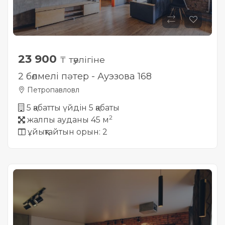
23 900
₸ тәулігіне
2 бөлмелі пәтер - Ауэзова 168
Петропавловл
5 қабатты үйдін 5 қабаты
2
жалпы ауданы 45 м
ұйықтайтын орын: 2