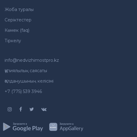
Жоба туралы
Серіктестер
Көмек (faq)
Тіркелу
info@nedvizhimostpro.kz
Құпиялылық саясаты
Қолданушының келісімі
+7 (775) 539 3946