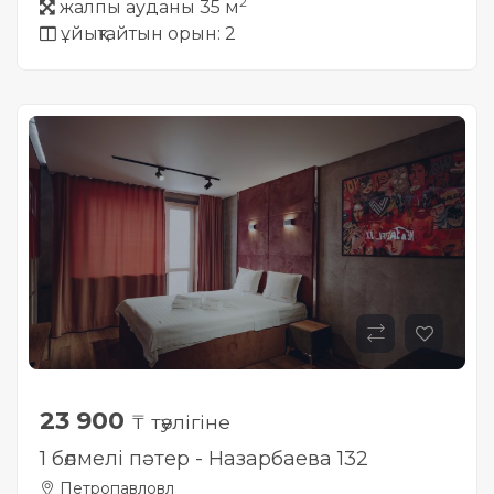
2
жалпы ауданы 35 м
ұйықтайтын орын: 2
23 900
₸ тәулігіне
1 бөлмелі пәтер - Назарбаева 132
Петропавловл