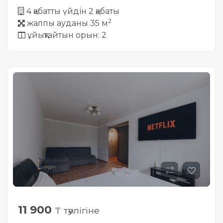
4 қабатты үйдін 2 қабаты
2
жалпы ауданы 35 м
ұйықтайтын орын: 2
11 900
₸ тәулігіне