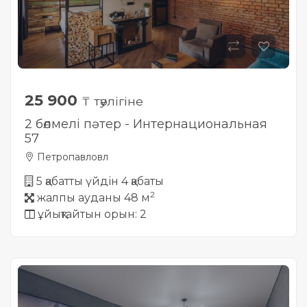
25 900
₸ тәулігіне
2 бөлмелі пәтер - Интернациональная
57
Петропавловл
5 қабатты үйдін 4 қабаты
2
жалпы ауданы 48 м
ұйықтайтын орын: 2