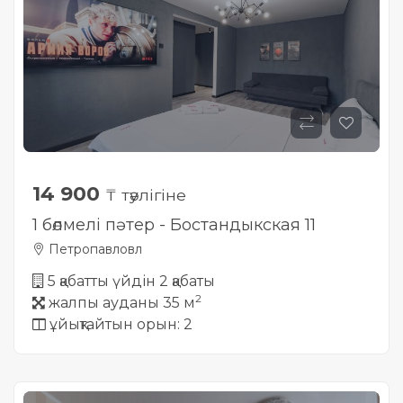
14 900
₸ тәулігіне
1 бөлмелі пәтер - Бостандыкская 11
Петропавловл
5 қабатты үйдін 2 қабаты
2
жалпы ауданы 35 м
ұйықтайтын орын: 2