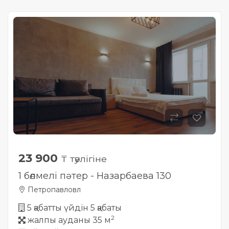
23 900
₸ тәулігіне
1 бөлмелі пәтер - Назарбаева 130
Петропавловл
5 қабатты үйдін 5 қабаты
2
жалпы ауданы 35 м