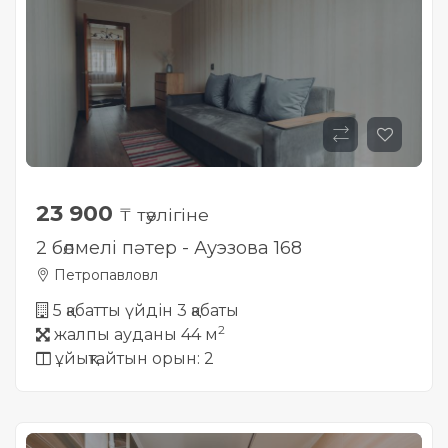
23 900
₸ тәулігіне
2 бөлмелі пәтер - Ауэзова 168
Петропавловл
5 қабатты үйдін 3 қабаты
2
жалпы ауданы 44 м
ұйықтайтын орын: 2