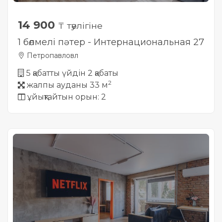
14 900
₸ тәулігіне
1 бөлмелі пәтер - Интернациональная 27
Петропавловл
5 қабатты үйдін 2 қабаты
2
жалпы ауданы 33 м
ұйықтайтын орын: 2