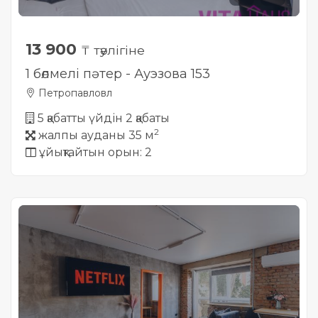
13 900
₸ тәулігіне
1 бөлмелі пәтер - Ауэзова 153
Петропавловл
5 қабатты үйдін 2 қабаты
2
жалпы ауданы 35 м
ұйықтайтын орын: 2