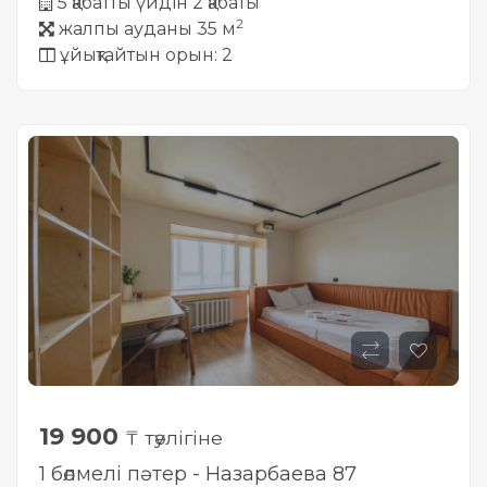
5 қабатты үйдін 2 қабаты
2
жалпы ауданы 35 м
ұйықтайтын орын: 2
19 900
₸ тәулігіне
1 бөлмелі пәтер - Назарбаева 87