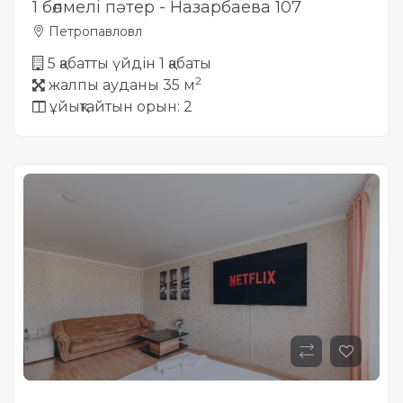
1 бөлмелі пәтер - Назарбаева 107
Петропавловл
5 қабатты үйдін 1 қабаты
2
жалпы ауданы 35 м
ұйықтайтын орын: 2