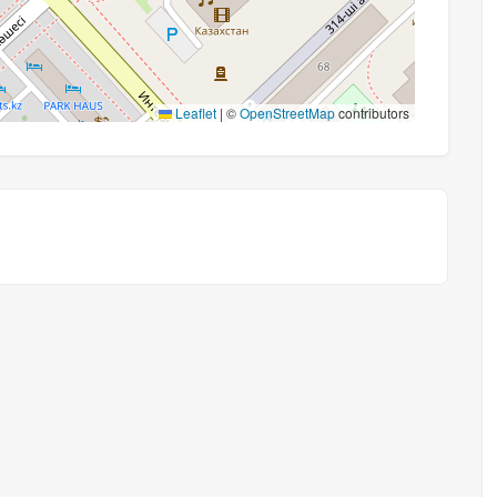
Leaflet
|
©
OpenStreetMap
contributors