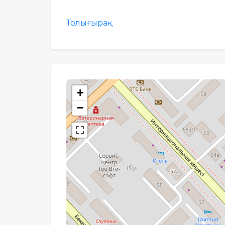
Толығырақ
+
−