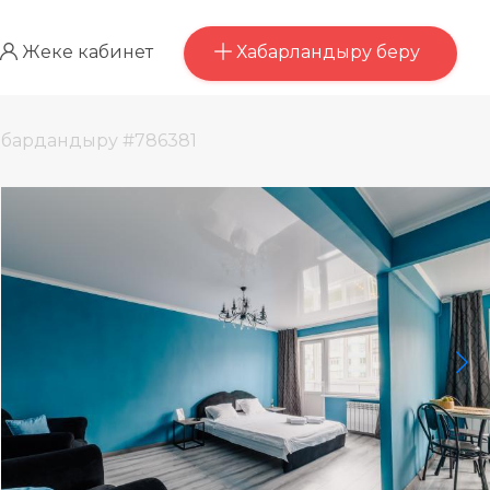
Хабарландыру беру
Жеке кабинет
абардандыру #786381