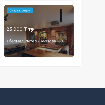
Жалға беру
23 900 ₸ тәу
1 бөлмелі пәтер - Ауэзова 168