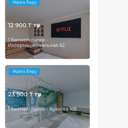
Жалға беру
12 900 ₸ тәу
1 бөлмелі пәтер -
Интернациональная 62
Жалға беру
23 900 ₸ тәу
1 бөлмелі пәтер - Ауэзова 168