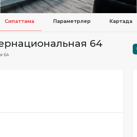
Сипаттама
Параметрлер
Картада
нтернациональная 64
я 64