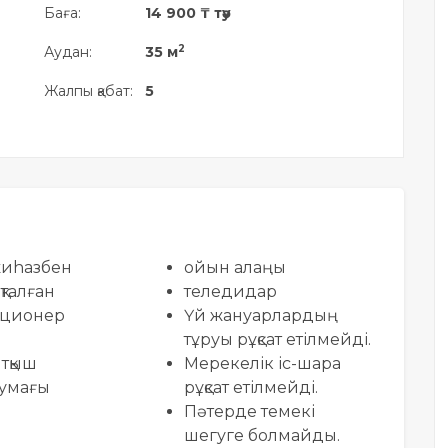
Баға:
14 900 ₸ тәу
2
Аудан:
35 м
Жалпы қабат:
5
жиhазбен
ойын алаңы
талған
теледидар
ционер
Үй жануарлардың
тұруы рұқсат етілмейді.
тқыш
Мерекелік іс-шара
аумағы
рұқсат етілмейді.
Пәтерде темекі
шегуге болмайды.