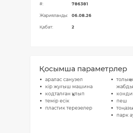
#:
786381
Жылжымайтын мүлік
объектісінің орналасқан
Жарияланды:
06.08.26
жері дұрыс анықталмай ма?
Қабат:
2
Қосымша параметрлер
аралас санузел
толық 
кір жуғыш машина
жабдық
кодталған құлып
конди
темір есік
пеш
пластик терезелер
тоңазы
парк 