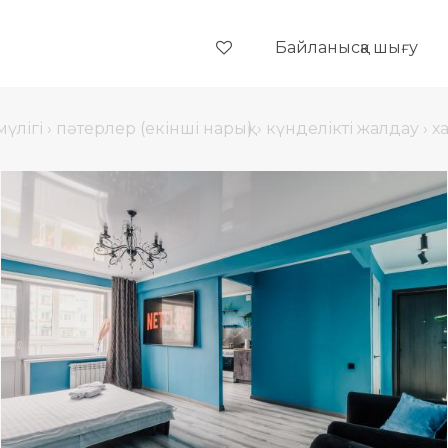
Байланысқа шығу
үлігі
›
пәтерлер (екінші нарық)
›
күнделікті жалдау
›
х