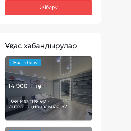
Жіберу
Ұқсас хабандырулар
Жалға беру
14 900 ₸ тәу
1 бөлмелі пәтер -
Интернациональная, 57