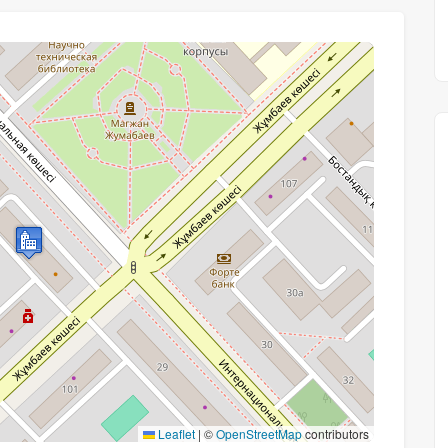
Leaflet
|
©
OpenStreetMap
contributors