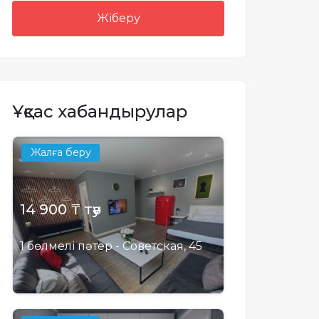
Жіберу
Ұқсас хабандырулар
Жалға беру
14 900 ₸ тәу
1 бөлмелі пәтер - Советская, 45