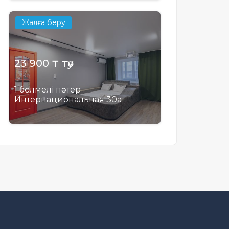
Жалға беру
23 900 ₸ тәу
1 бөлмелі пәтер -
Интернациональная 30а