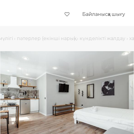
Байланысқа шығу
үлігі
›
пәтерлер (екінші нарық)
›
күнделікті жалдау
›
х