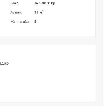
Баға:
14 900 ₸ тәу
2
Аудан:
33 м
Жалпы қабат:
5
идар