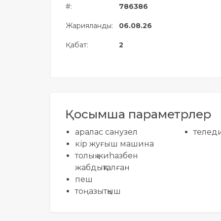
#:
786386
Жылжымайтын мүлік
объектісінің орналасқан
Жарияланды:
06.08.26
жері дұрыс анықталмай ма?
Қабат:
2
Қосымша параметрлер
аралас санузел
телед
кір жуғыш машина
толық жиhазбен
жабдықталған
пеш
тоңазытқыш