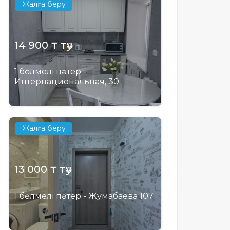
Жалға беру
14 900 ₸ тәу
1 бөлмелі пәтер -
Интернациональная, 30
Жалға беру
13 000 ₸ тәу
1 бөлмелі пәтер - Жумабаева 107