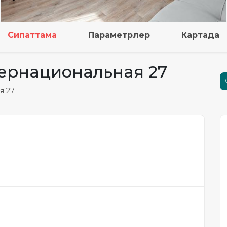
Сипаттама
Параметрлер
Картада
нтернациональная 27
я 27