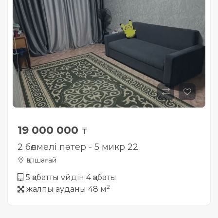
19 000 000
₸
2 бөлмелі пәтер - 5 микр 22
Қапшағай
5 қабатты үйдін 4 қабаты
2
жалпы ауданы 48 м