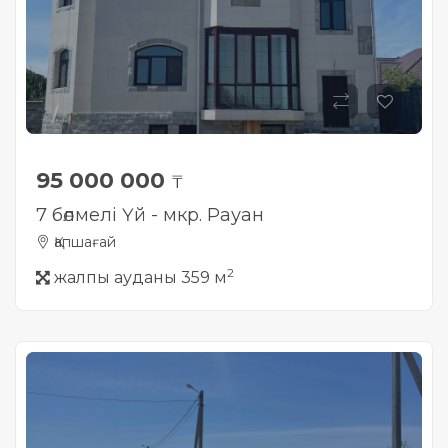
95 000 000
₸
7 бөлмелі Үй - мкр. Рауан
Қапшағай
2
жалпы ауданы 359 м