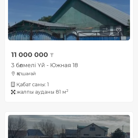
11 000 000
₸
3 бөлмелі Үй - Южная 18
Қапшағай
Қабат саны: 1
2
жалпы ауданы 81 м