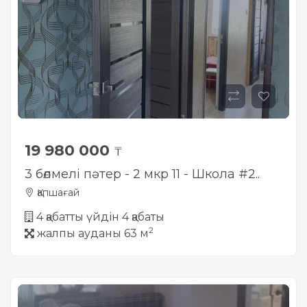
19 980 000
₸
3 бөлмелі пәтер - 2 мкр 11 - Школа #2..
Қапшағай
4 қабатты үйдін 4 қабаты
2
жалпы ауданы 63 м