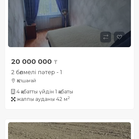
20 000 000
₸
2 бөлмелі пәтер - 1
Қапшағай
4 қабатты үйдін 1 қабаты
2
жалпы ауданы 42 м