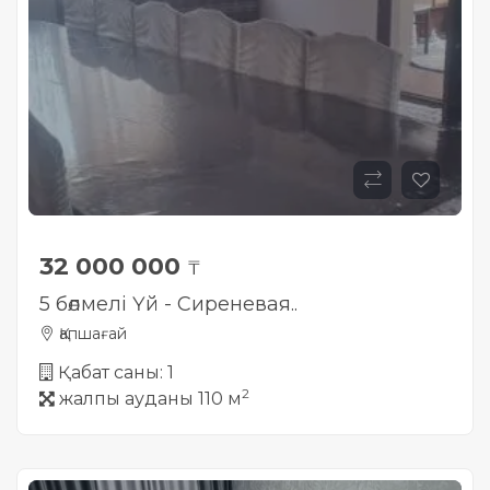
32 000 000
₸
5 бөлмелі Үй - Сиреневая..
Қапшағай
Қабат саны: 1
2
жалпы ауданы 110 м