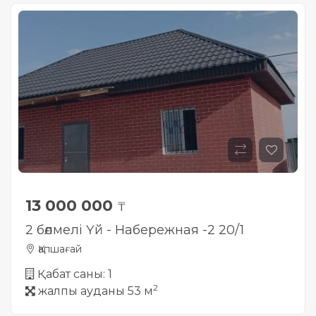
13 000 000
₸
2 бөлмелі Үй - Набережная -2 20/1
Қапшағай
Қабат саны: 1
2
жалпы ауданы 53 м