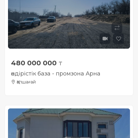
Жылжымайтын мүлік
объектісінің орналасқан
жері дұрыс анықталмай ма?
480 000 000
₸
өндірістік база - промзона Арна
Қапшағай