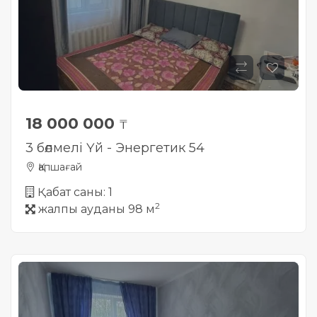
18 000 000
₸
3 бөлмелі Үй - Энергетик 54
Қапшағай
Қабат саны: 1
2
жалпы ауданы 98 м