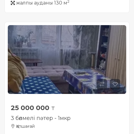
2
жалпы ауданы 130 м
25 000 000
₸
3 бөлмелі пәтер - 1мкр
Қапшағай