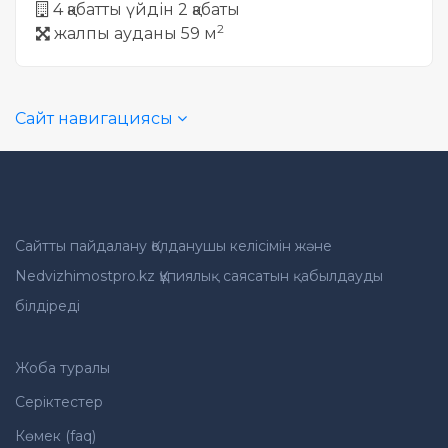
4 қабатты үйдін 2 қабаты
2
жалпы ауданы 59 м
Сайт навигациясы
Сайтты пайдалану Қолданушы келісімін және
Nedvizhimostpro.kz Құпиялық саясатын қабылдауды
білдіреді
Жоба туралы
Серіктестер
Көмек (faq)