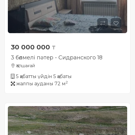
30 000 000
₸
3 бөлмелі пәтер - Сидранского 18
Қапшағай
5 қабатты үйдін 5 қабаты
2
жалпы ауданы 72 м