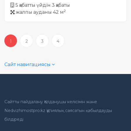
5 қабатты үйдін 3 қабаты
2
жалпы ауданы 42 м
1
2
3
4
Сайт навигациясы
Сайтты пайдалану Қолданушы келісімін және
Nedvizhimostpro.kz Құпиялық саясатын қабылдауды
білдіреді