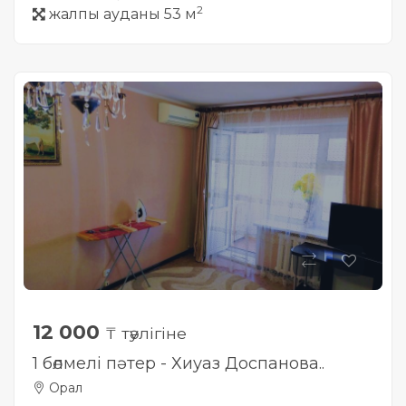
2
жалпы ауданы 53 м
12 000
₸ тәулігіне
1 бөлмелі пәтер - Хиуаз Доспанова..
Орал