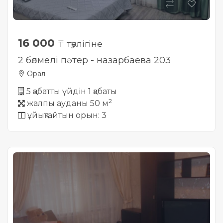
16 000
₸ тәулігіне
2 бөлмелі пәтер - назарбаева 203
Орал
5 қабатты үйдін 1 қабаты
2
жалпы ауданы 50 м
ұйықтайтын орын: 3