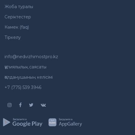
Жоба туралы
Серіктестер
Көмек (faq)
Тіркелу
info@nedvizhimostpro.kz
Құпиялылық саясаты
Қолданушының келісімі
+7 (775) 539 3946