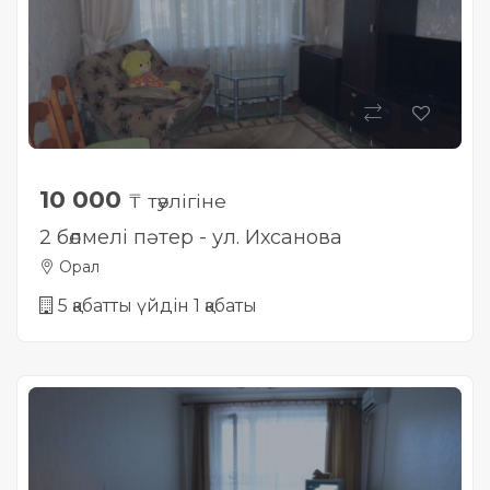
10 000
₸ тәулігіне
2 бөлмелі пәтер - ул. Ихсанова
Орал
5 қабатты үйдін 1 қабаты