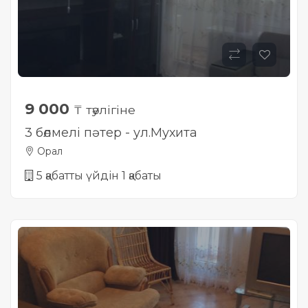
9 000
₸ тәулігіне
3 бөлмелі пәтер - ул.Мухита
Орал
5 қабатты үйдін 1 қабаты