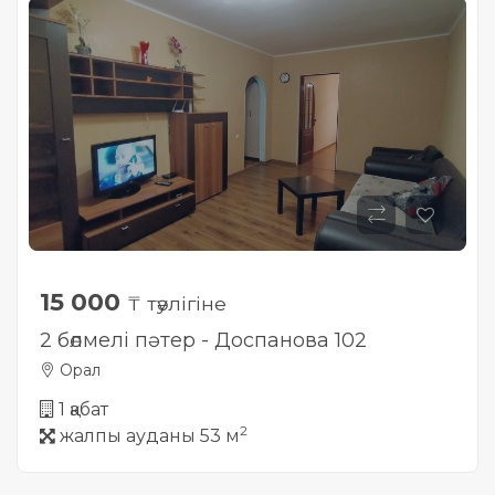
Жылжымайтын мүлік
объектісінің орналасқан
жері дұрыс анықталмай ма?
15 000
₸ тәулігіне
2 бөлмелі пәтер - Доспанова 102
Орал
1 қабат
2
жалпы ауданы 53 м