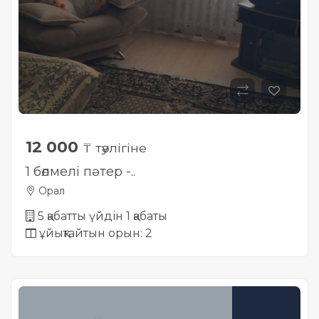
12 000
₸ тәулігіне
1 бөлмелі пәтер -..
Орал
5 қабатты үйдін 1 қабаты
ұйықтайтын орын: 2