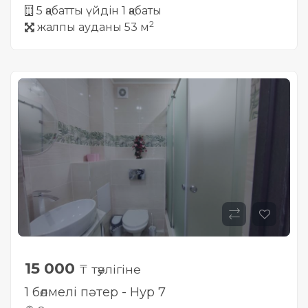
5 қабатты үйдін 1 қабаты
2
жалпы ауданы 53 м
15 000
₸ тәулігіне
1 бөлмелі пәтер - Нур 7