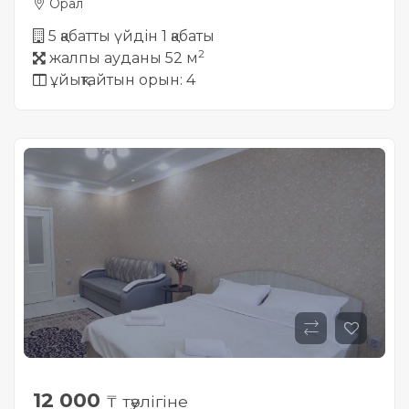
Орал
5 қабатты үйдін 1 қабаты
2
жалпы ауданы 52 м
ұйықтайтын орын: 4
12 000
₸ тәулігіне