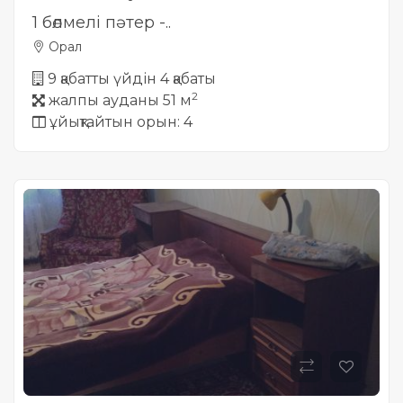
1 бөлмелі пәтер -..
Орал
9 қабатты үйдін 4 қабаты
2
жалпы ауданы 51 м
ұйықтайтын орын: 4