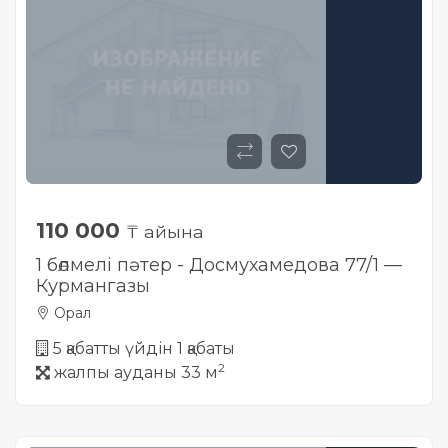
110 000
₸ айына
1 бөлмелі пәтер - Досмухамедова 77/1 —
Курмангазы
Орал
5 қабатты үйдін 1 қабаты
2
жалпы ауданы 33 м