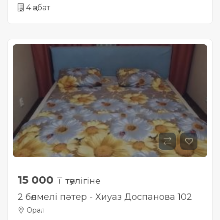
4 қабат
15 000
₸ тәулігіне
2 бөлмелі пәтер - Хиуаз Доспанова 102
Орал