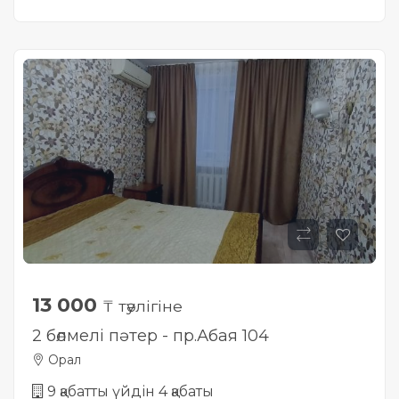
13 000
₸ тәулігіне
2 бөлмелі пәтер - пр.Абая 104
Орал
9 қабатты үйдін 4 қабаты