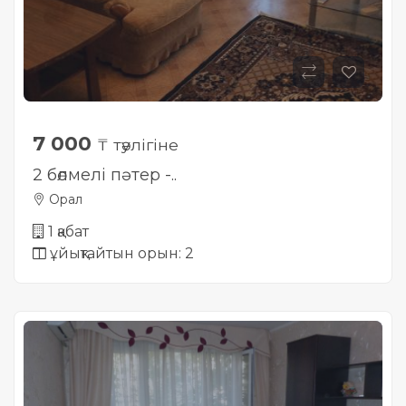
7 000
₸ тәулігіне
2 бөлмелі пәтер -..
Орал
1 қабат
ұйықтайтын орын: 2