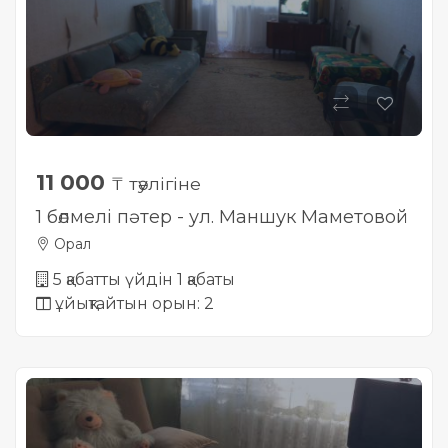
11 000
₸ тәулігіне
1 бөлмелі пәтер - ул. Маншук Маметовой
Орал
5 қабатты үйдін 1 қабаты
ұйықтайтын орын: 2