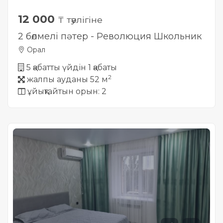
12 000
₸ тәулігіне
2 бөлмелі пәтер - Революция Школьник
Орал
5 қабатты үйдін 1 қабаты
2
жалпы ауданы 52 м
ұйықтайтын орын: 2