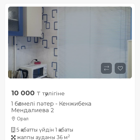
10 000
₸ тәулігіне
1 бөлмелі пәтер - Кенжибека
Мендалиева 2
Орал
5 қабатты үйдін 1 қабаты
2
жалпы ауданы 36 м