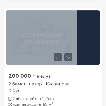
200 000
₸ айына
2 бөлмелі пәтер - Кусаинова
Орал
2 қабатты үйдін 1 қабаты
2
жалпы ауданы 60 м