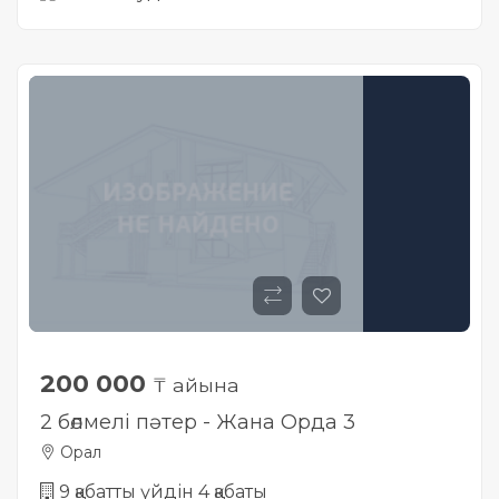
200 000
₸ айына
2 бөлмелі пәтер - Жана Орда 3
Орал
9 қабатты үйдін 4 қабаты