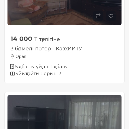
14 000
₸ тәулігіне
3 бөлмелі пәтер - КазхИИТУ
Орал
5 қабатты үйдін 1 қабаты
ұйықтайтын орын: 3