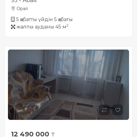
95 - Абая
Орал
5 қабатты үйдін 5 қабаты
2
жалпы ауданы 45 м
12 490 000
₸