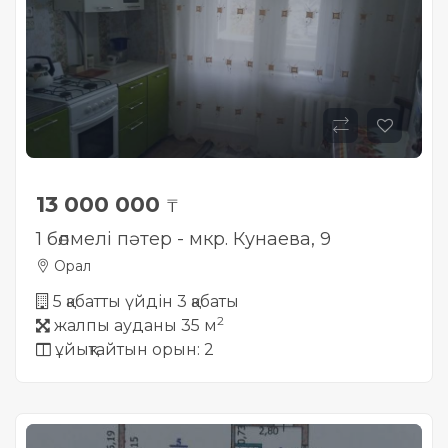
Жылжымайтын мүлік
объектісінің орналасқан
жері дұрыс анықталмай ма?
13 000 000
₸
1 бөлмелі пәтер - мкр. Кунаева, 9
Орал
5 қабатты үйдін 3 қабаты
2
жалпы ауданы 35 м
ұйықтайтын орын: 2