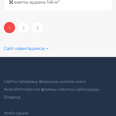
2
жалпы ауданы 146 м
1
2
3
Сайт навигациясы
Сайтты пайдалану Қолданушы келісімін және
Nedvizhimostpro.kz Құпиялық саясатын қабылдауды
білдіреді
Жоба туралы