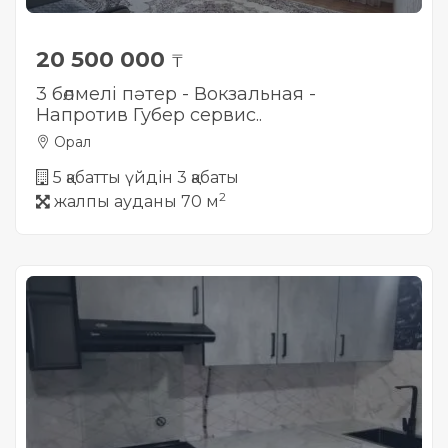
20 500 000
₸
3 бөлмелі пәтер - Вокзальная -
Напротив Губер сервис..
Орал
5 қабатты үйдін 3 қабаты
2
жалпы ауданы 70 м