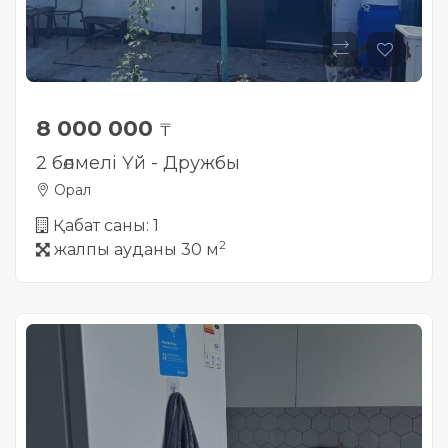
8 000 000
₸
2 бөлмелі Үй - Дружбы
Орал
Қабат саны: 1
2
жалпы ауданы 30 м