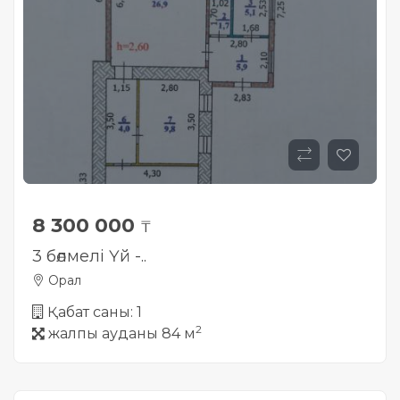
8 300 000
₸
3 бөлмелі Үй -..
Орал
Қабат саны: 1
2
жалпы ауданы 84 м