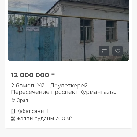
12 000 000
₸
2 бөлмелі Үй - Дәулеткерей -
Пересечение проспект Курмангазы..
Орал
Қабат саны: 1
2
жалпы ауданы 200 м