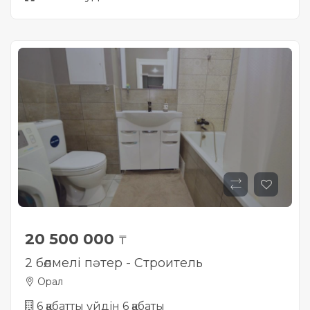
20 500 000
₸
2 бөлмелі пәтер - Строитель
Орал
6 қабатты үйдін 6 қабаты