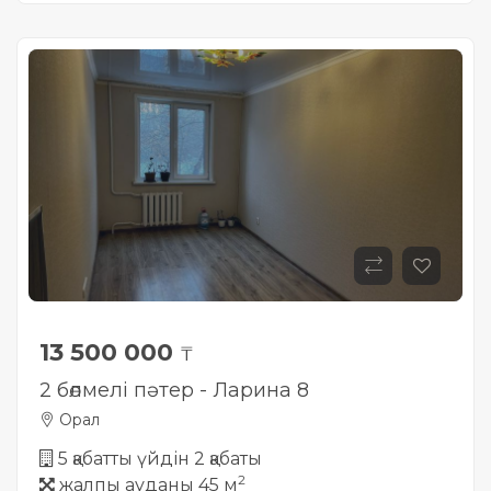
13 500 000
₸
2 бөлмелі пәтер - Ларина 8
Орал
5 қабатты үйдін 2 қабаты
2
жалпы ауданы 45 м