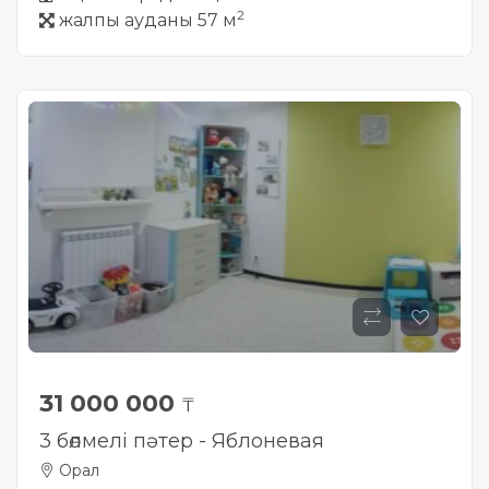
2
жалпы ауданы 57 м
31 000 000
₸
3 бөлмелі пәтер - Яблоневая
Орал