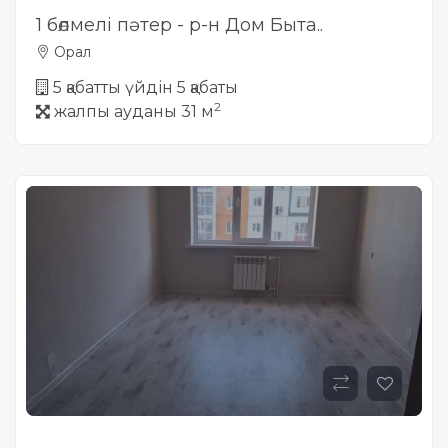
1 бөлмелі пәтер - р-н Дом Быта..
Орал
5 қабатты үйдін 5 қабаты
2
жалпы ауданы 31 м