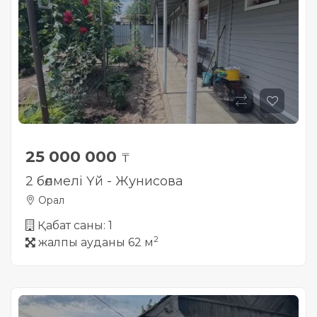
25 000 000
₸
2 бөлмелі Үй - Жунисова
Орал
Қабат саны: 1
2
жалпы ауданы 62 м