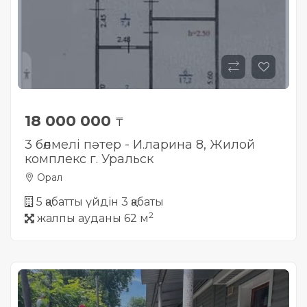
18 000 000
₸
3 бөлмелі пәтер - И.ларина 8, Жилой
комплекс г. Уральск
Орал
5 қабатты үйдін 3 қабаты
2
жалпы ауданы 62 м