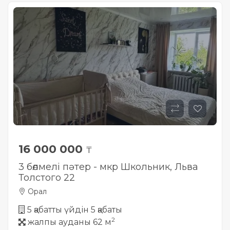
16 000 000
₸
3 бөлмелі пәтер - мкр Школьник, Льва
Толстого 22
Орал
5 қабатты үйдін 5 қабаты
2
жалпы ауданы 62 м