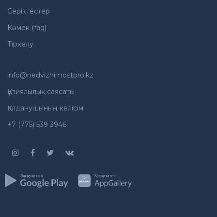
Серіктестер
Көмек (faq)
Тіркелу
info@nedvizhimostpro.kz
Құпиялылық саясаты
Қолданушының келісімі
+7 (775) 539 3946