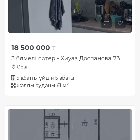
18 500 000
₸
3 бөлмелі пәтер - Хиуаз Доспанова 73
Орал
5 қабатты үйдін 5 қабаты
2
жалпы ауданы 61 м