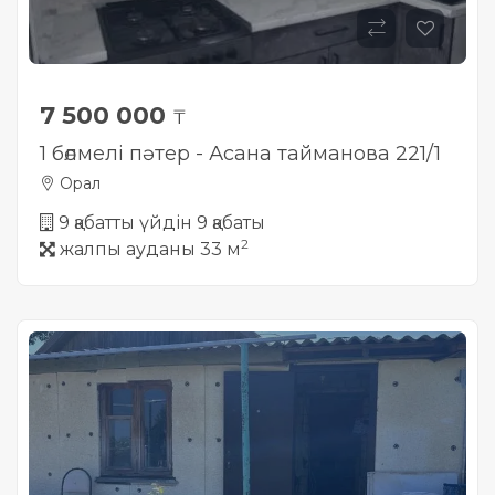
7 500 000
₸
1 бөлмелі пәтер - Асана тайманова 221/1
Орал
9 қабатты үйдін 9 қабаты
2
жалпы ауданы 33 м