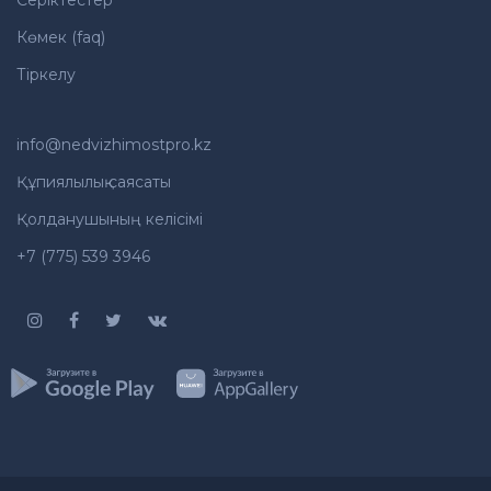
Серіктестер
Көмек (faq)
Тіркелу
info@nedvizhimostpro.kz
Құпиялылық саясаты
Қолданушының келісімі
+7 (775) 539 3946