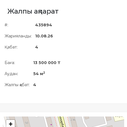
Жылжымайтын мүлік
Жалпы ақпарат
объектісінің орналасқан
жері дұрыс анықталмай ма?
#:
435894
Жарияланды:
10.08.26
Қабат:
4
Баға:
13 500 000 ₸
2
Аудан:
54 м
Жалпы қабат:
4
+