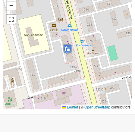
−
Leaflet
|
©
OpenStreetMap
contributors