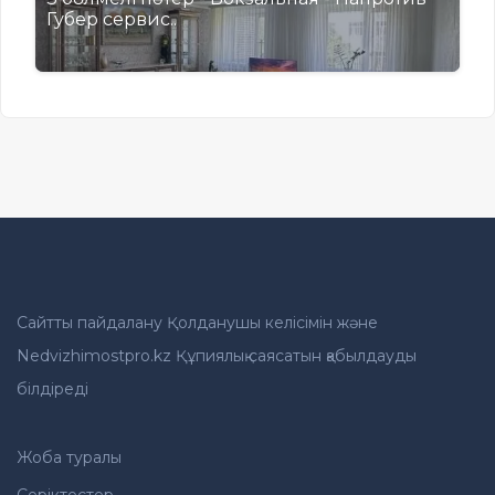
Губер сервис..
Сайтты пайдалану Қолданушы келісімін және
Nedvizhimostpro.kz Құпиялық саясатын қабылдауды
білдіреді
Жоба туралы