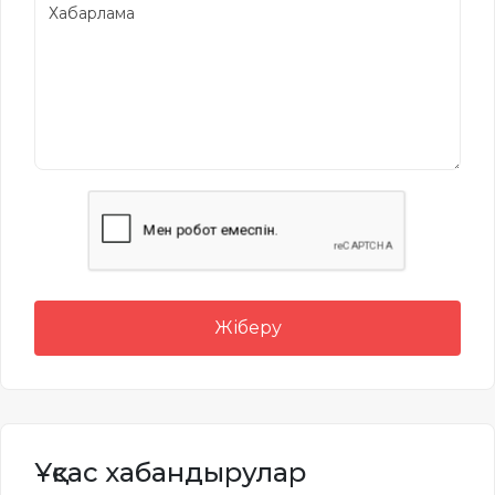
Жіберу
Ұқсас хабандырулар