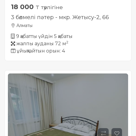
18 000
₸ тәулігіне
3 бөлмелі пәтер - мкр. Жетысу-2, 66
Алматы
9 қабатты үйдін 5 қабаты
2
жалпы ауданы 72 м
ұйықтайтын орын: 4