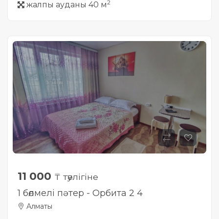
2
жалпы ауданы 40 м
11 000
₸ тәулігіне
1 бөлмелі пәтер - Орбита 2 4
Алматы