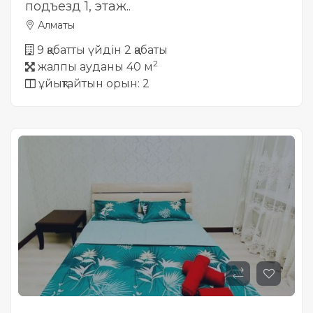
подъезд 1, этаж..
Алматы
9 қабатты үйдін 2 қабаты
2
жалпы ауданы 40 м
ұйықтайтын орын: 2