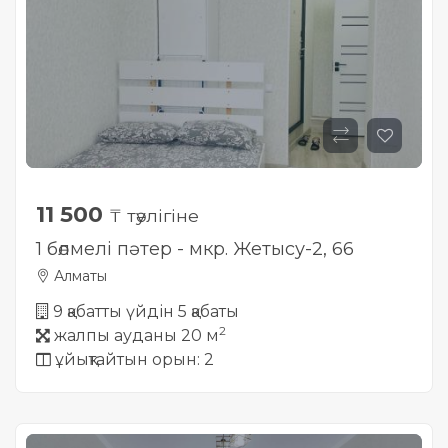
11 500
₸ тәулігіне
1 бөлмелі пәтер - мкр. Жетысу-2, 66
Алматы
9 қабатты үйдін 5 қабаты
2
жалпы ауданы 20 м
ұйықтайтын орын: 2