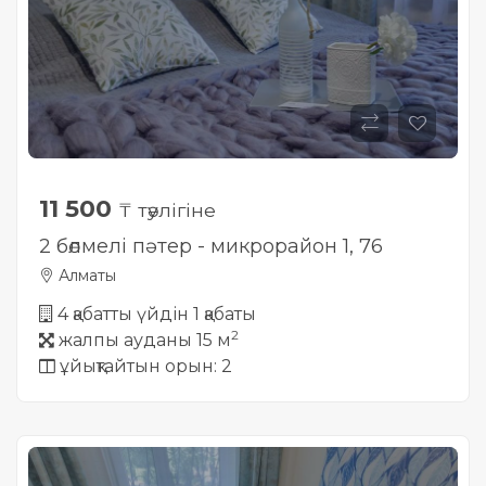
11 500
₸ тәулігіне
2 бөлмелі пәтер - микрорайон 1, 76
Алматы
4 қабатты үйдін 1 қабаты
2
жалпы ауданы 15 м
ұйықтайтын орын: 2