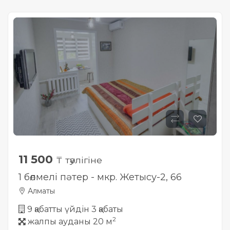
11 500
₸ тәулігіне
1 бөлмелі пәтер - мкр. Жетысу-2, 66
Алматы
9 қабатты үйдін 3 қабаты
2
жалпы ауданы 20 м