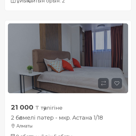
ұйықтайтын орын: 2
Жылжымайтын мүлік
объектісінің орналасқан
жері дұрыс анықталмай ма?
21 000
₸ тәулігіне
2 бөлмелі пәтер - мкр. Астана 1/18
Алматы