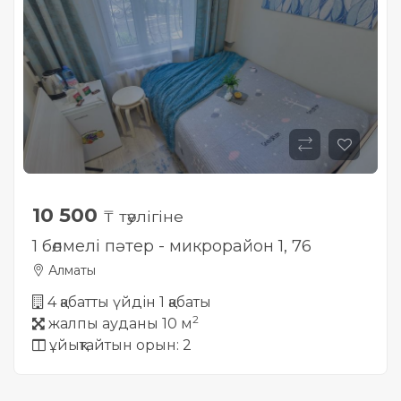
10 500
₸ тәулігіне
1 бөлмелі пәтер - микрорайон 1, 76
Алматы
4 қабатты үйдін 1 қабаты
2
жалпы ауданы 10 м
ұйықтайтын орын: 2