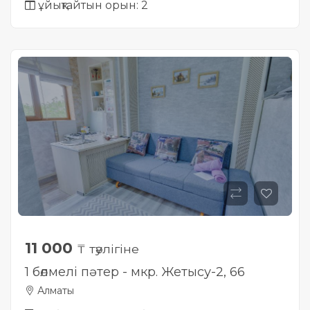
ұйықтайтын орын: 2
11 000
₸ тәулігіне
1 бөлмелі пәтер - мкр. Жетысу-2, 66
Алматы