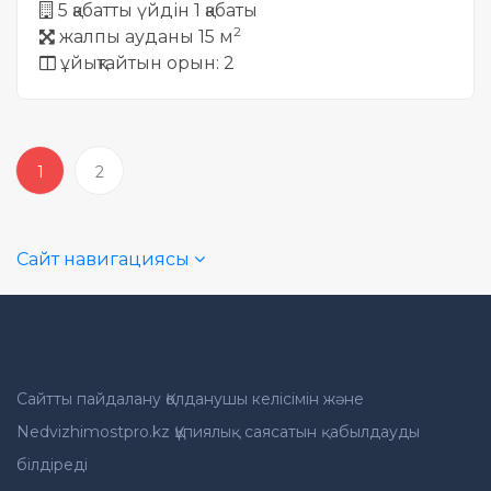
5 қабатты үйдін 1 қабаты
2
жалпы ауданы 15 м
ұйықтайтын орын: 2
1
2
Сайт навигациясы
Сайтты пайдалану Қолданушы келісімін және
Nedvizhimostpro.kz Құпиялық саясатын қабылдауды
білдіреді