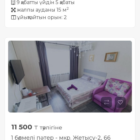
9 қабатты үйдін 5 қабаты
2
жалпы ауданы 15 м
ұйықтайтын орын: 2
11 500
₸ тәулігіне
1 бөлмелі пәтер - мкр. Жетысу-2, 66