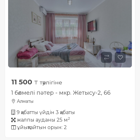
11 500
₸ тәулігіне
1 бөлмелі пәтер - мкр. Жетысу-2, 66
Алматы
9 қабатты үйдін 3 қабаты
2
жалпы ауданы 25 м
ұйықтайтын орын: 2