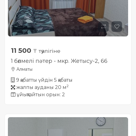
11 500
₸ тәулігіне
1 бөлмелі пәтер - мкр. Жетысу-2, 66
Алматы
9 қабатты үйдін 5 қабаты
2
жалпы ауданы 20 м
ұйықтайтын орын: 2