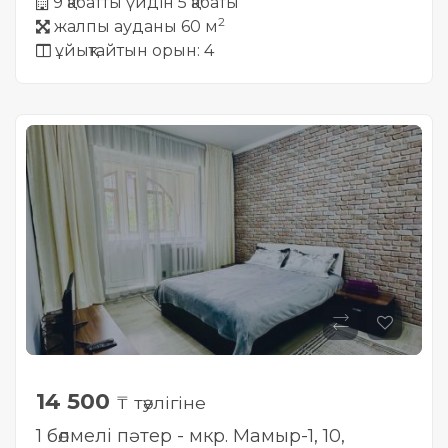
9 қабатты үйдін 5 қабаты
2
жалпы ауданы 60 м
ұйықтайтын орын: 4
14 500
₸ тәулігіне
1 бөлмелі пәтер - мкр. Мамыр-1, 10,