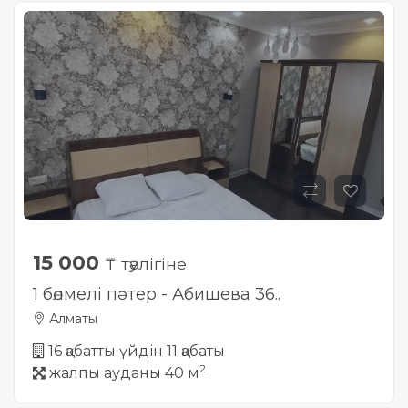
15 000
₸ тәулігіне
1 бөлмелі пәтер - Абишева 36..
Алматы
16 қабатты үйдін 11 қабаты
2
жалпы ауданы 40 м