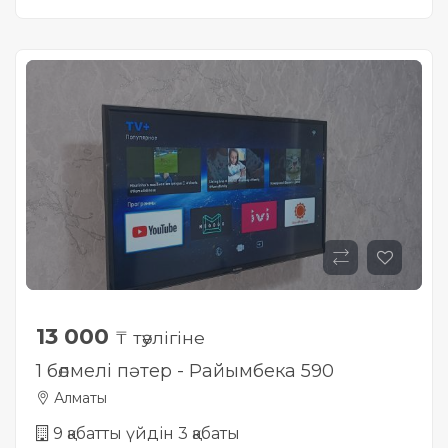
13 000
₸ тәулігіне
1 бөлмелі пәтер - Райымбека 590
Алматы
9 қабатты үйдін 3 қабаты