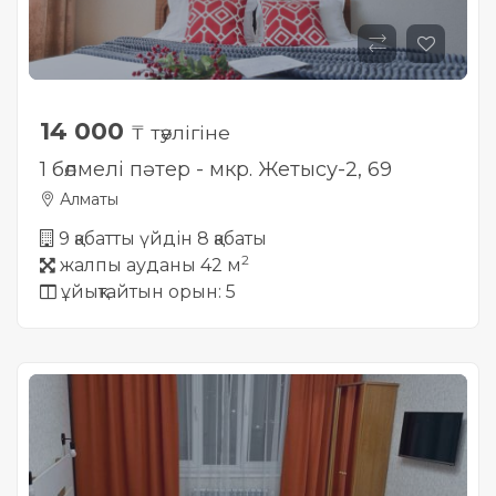
14 000
₸ тәулігіне
1 бөлмелі пәтер - мкр. Жетысу-2, 69
Алматы
9 қабатты үйдін 8 қабаты
2
жалпы ауданы 42 м
ұйықтайтын орын: 5