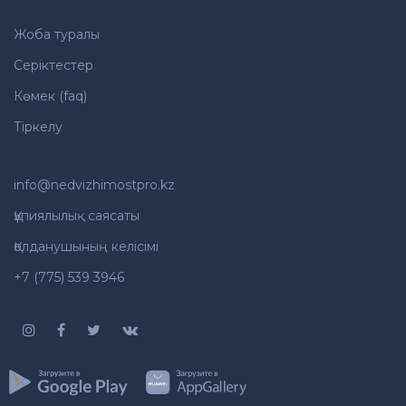
Жоба туралы
Серіктестер
Көмек (faq)
Тіркелу
info@nedvizhimostpro.kz
Құпиялылық саясаты
Қолданушының келісімі
+7 (775) 539 3946