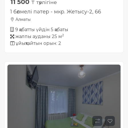
11 500
₸ тәулігіне
1 бөлмелі пәтер - мкр. Жетысу-2, 66
Алматы
9 қабатты үйдін 5 қабаты
2
жалпы ауданы 25 м
ұйықтайтын орын: 2