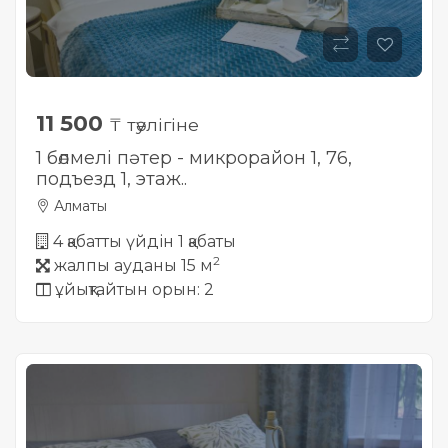
11 500
₸ тәулігіне
1 бөлмелі пәтер - микрорайон 1, 76,
подъезд 1, этаж..
Алматы
4 қабатты үйдін 1 қабаты
2
жалпы ауданы 15 м
ұйықтайтын орын: 2