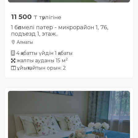
11 500
₸ тәулігіне
1 бөлмелі пәтер - микрорайон 1, 76,
подъезд 1, этаж..
Алматы
4 қабатты үйдін 1 қабаты
2
жалпы ауданы 15 м
ұйықтайтын орын: 2