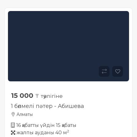
15 000
₸ тәулігіне
1 бөлмелі пәтер - Абишева
Алматы
16 қабатты үйдін 15 қабаты
2
жалпы ауданы 40 м