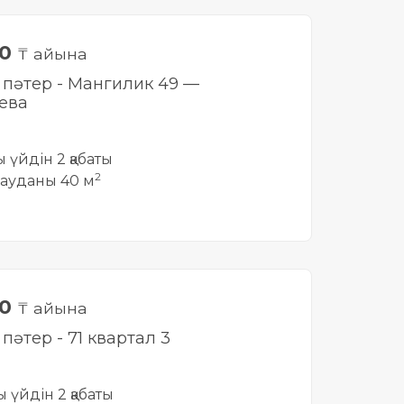
00
₸ айына
і пәтер - Мангилик 49 —
ева
ты үйдін 2 қабаты
2
ауданы 40 м
00
₸ айына
і пәтер - 71 квартал 3
ты үйдін 2 қабаты