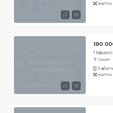
жалпы 
180 0
1 бөлмел
Семей
9 қабатт
жалпы 