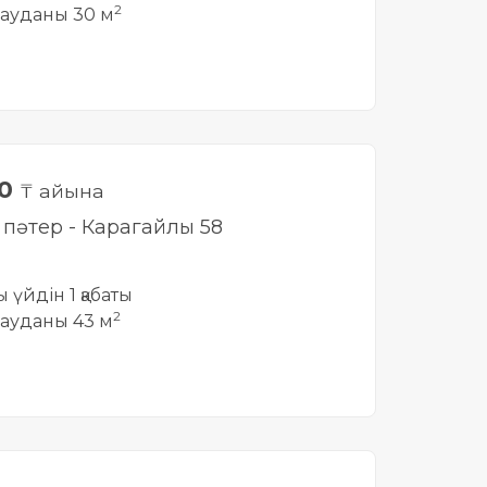
2
ауданы 30 м
00
₸ айына
і пәтер - Карагайлы 58
ы үйдін 1 қабаты
2
ауданы 43 м