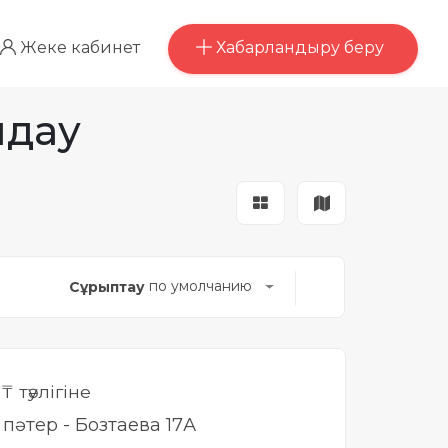
Хабарландыру беру
Жеке кабинет
лдау
по умолчанию
Сұрыптау
0
₸ тәулігіне
і пәтер - Бозтаева 17А