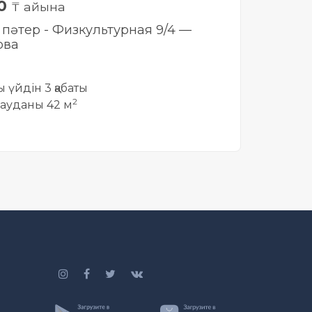
00
₸ айына
і пәтер - Физкультурная 9/4 —
ова
ты үйдін 3 қабаты
2
ауданы 42 м