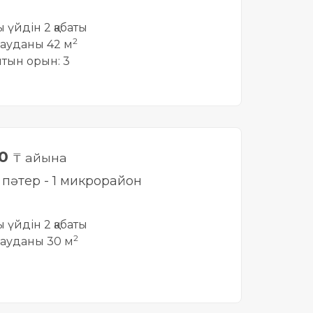
ты үйдін 2 қабаты
2
ауданы 42 м
йтын орын: 3
00
₸ айына
і пәтер - 1 микрорайон
ты үйдін 2 қабаты
2
ауданы 30 м