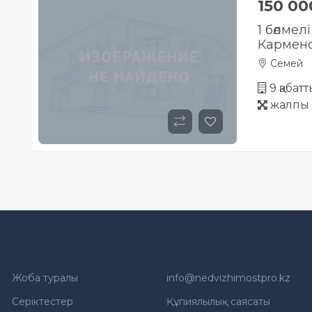
150 0
1 бөлмел
Кармен
Семей
9 қабат
жалпы 
Жоба туралы
info@nedvizhimostpro.kz
Серіктестер
Құпиялылық саясаты