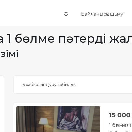
Байланысқа шығу
 1 бөлме пәтерді жа
зімі
6 хабарландыру табылды
15 00
1 бөлмел