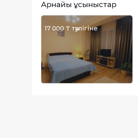
Арнайы ұсыныстар
Жылжымайтын мүлік
объектісінің орналасқан
жері дұрыс анықталмай ма?
17 000 ₸ тәулігіне