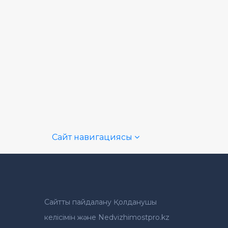
Сайт навигациясы
Сайтты пайдалану Қолданушы
келісімін және Nedvizhimostpro.kz