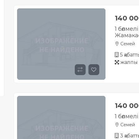
140 0
1 бөлмел
Жамака
Семей
5 қабат
жалпы 
140 0
1 бөлмел
Семей
3 қабат