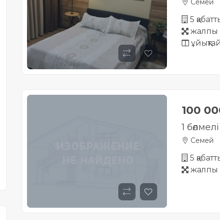
Семей
5 қабат
жалпы 
ұйықта
100 0
1 бөлмел
Семей
5 қабат
жалпы 