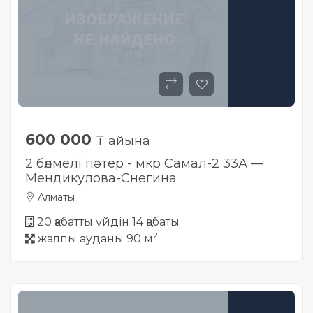
600 000
₸ айына
2 бөлмелі пәтер - мкр Самал-2 33А —
Мендикулова-Снегина
Алматы
20 қабатты үйдін 14 қабаты
2
жалпы ауданы 90 м