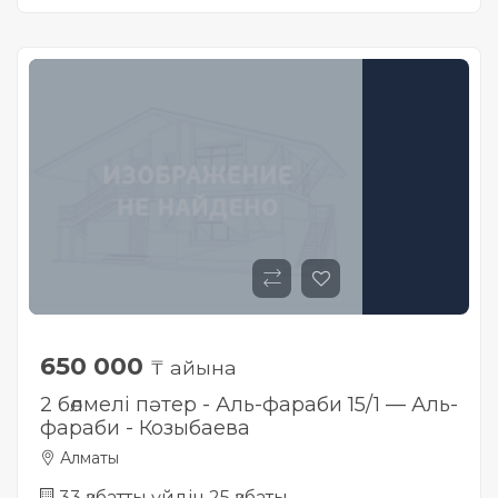
Жылжымайтын мүлік
объектісінің орналасқан
жері дұрыс анықталмай ма?
650 000
₸ айына
2 бөлмелі пәтер - Аль-фараби 15/1 — Аль-
фараби - Козыбаева
Алматы
33 қабатты үйдін 25 қабаты