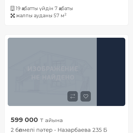
19 қабатты үйдін 7 қабаты
2
жалпы ауданы 57 м
599 000
₸ айына
2 бөлмелі пәтер - Назарбаева 235 Б