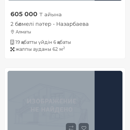
605 000
₸ айына
2 бөлмелі пәтер - Назарбаева
Алматы
19 қабатты үйдін 6 қабаты
2
жалпы ауданы 62 м