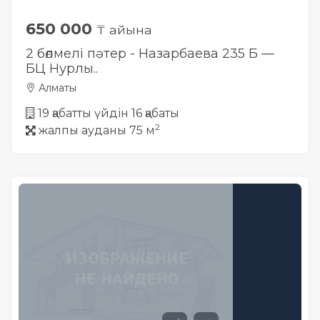
650 000
₸ айына
2 бөлмелі пәтер - Назарбаева 235 Б —
БЦ Нурлы..
Алматы
19 қабатты үйдін 16 қабаты
2
жалпы ауданы 75 м