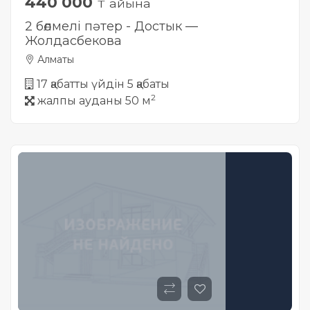
440 000
₸ айына
2 бөлмелі пәтер - Достык —
Жолдасбекова
Алматы
17 қабатты үйдін 5 қабаты
2
жалпы ауданы 50 м