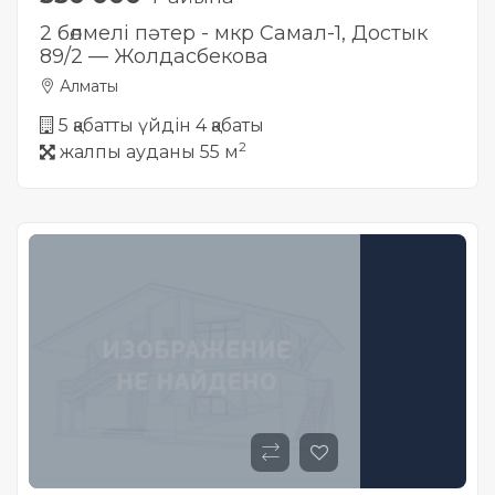
2 бөлмелі пәтер - мкр Самал-1, Достык
89/2 — Жолдасбекова
Алматы
5 қабатты үйдін 4 қабаты
2
жалпы ауданы 55 м