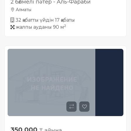
2 бөлмелі пәтер - Аль-Фараби
Алматы
32 қабатты үйдін 17 қабаты
2
жалпы ауданы 90 м
350 000
₸ айына