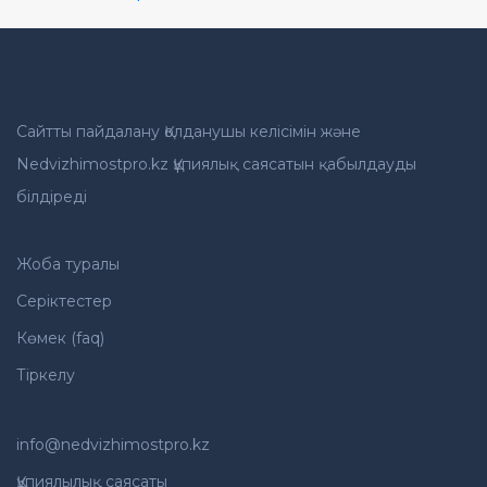
Сайтты пайдалану Қолданушы келісімін және
Nedvizhimostpro.kz Құпиялық саясатын қабылдауды
білдіреді
Жоба туралы
Серіктестер
Көмек (faq)
Тіркелу
info@nedvizhimostpro.kz
Құпиялылық саясаты