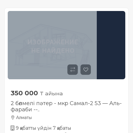
350 000
₸ айына
2 бөлмелі пәтер - мкр Самал-2 53 — Аль-
фараби --..
Алматы
9 қабатты үйдін 7 қабаты