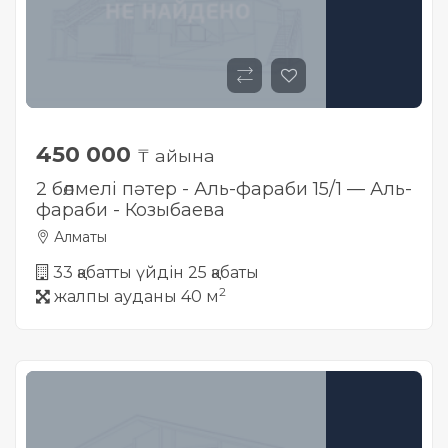
450 000
₸ айына
2 бөлмелі пәтер - Аль-фараби 15/1 — Аль-
фараби - Козыбаева
Алматы
33 қабатты үйдін 25 қабаты
2
жалпы ауданы 40 м