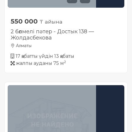
550 000
₸ айына
2 бөлмелі пәтер - Достык 138 —
Жолдасбекова
Алматы
17 қабатты үйдін 13 қабаты
2
жалпы ауданы 75 м