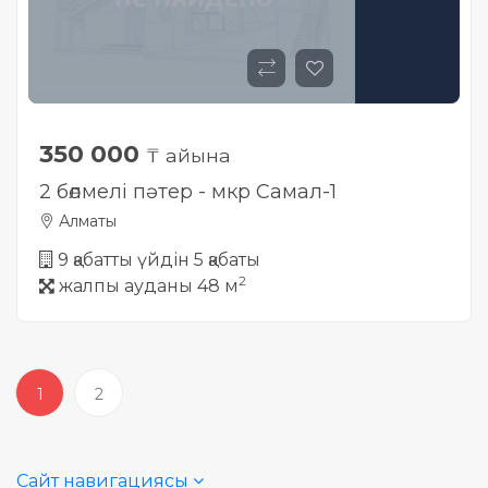
350 000
₸ айына
2 бөлмелі пәтер - мкр Самал-1
Алматы
9 қабатты үйдін 5 қабаты
2
жалпы ауданы 48 м
1
2
Сайт навигациясы