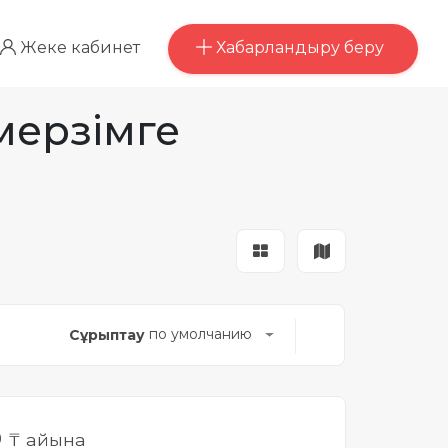
Хабарландыру беру
Жеке кабинет
 мерзімге
по умолчанию
Сұрыптау
0
₸ айына