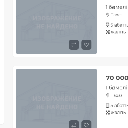
1 бөлмел
Тараз
5 қабат
жалпы 
70 00
1 бөлмел
Тараз
5 қабат
жалпы 