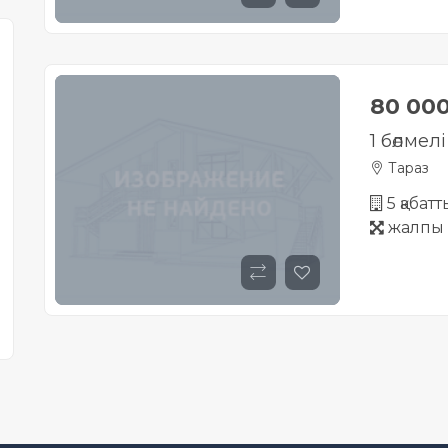
80 00
1 бөлмел
Тараз
5 қабатт
жалпы 