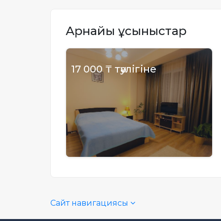
Жылжымайтын мүлік
объектісінің орналасқан
Арнайы ұсыныстар
жері дұрыс анықталмай ма?
17 000 ₸ тәулігіне
Сайт навигациясы