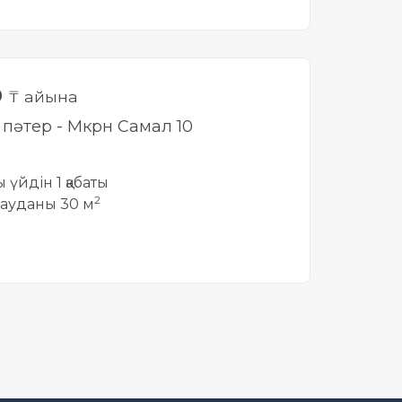
0
₸ айына
і пәтер - Мкрн Самал 10
ы үйдін 1 қабаты
2
ауданы 30 м