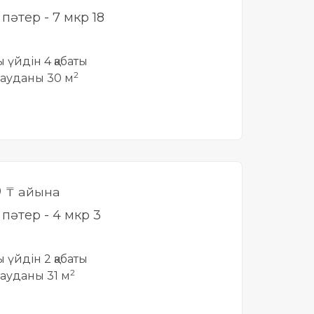
і пәтер - 7 мкр 18
ты үйдін 4 қабаты
2
ауданы 30 м
0
₸ айына
і пәтер - 4 мкр 3
ты үйдін 2 қабаты
2
ауданы 31 м