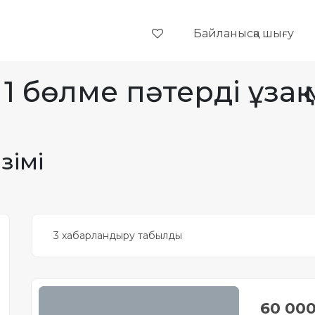
Байланысқа шығу
 1 бөлме пәтерді ұзақ
зімі
3 хабарландыру табылды
60 00