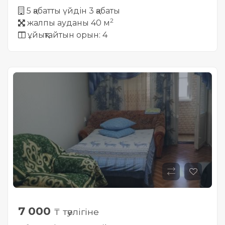
5 қабатты үйдін 3 қабаты
2
жалпы ауданы 40 м
ұйықтайтын орын: 4
7 000
₸ тәулігіне