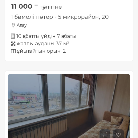
11 000
₸ тәулігіне
1 бөлмелі пәтер - 5 микрорайон, 20
Ақтау
10 қабатты үйдін 7 қабаты
2
жалпы ауданы 37 м
ұйықтайтын орын: 2