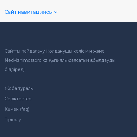
Сайт навигациясы
Сайтты пайдалану Қолданушы келісімін және
Nedvizhimostpro.kz Құпиялық саясатын қабылдауды
білдіреді
Жоба туралы
Серіктестер
Көмек (faq)
Тіркелу