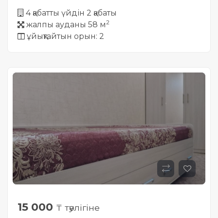
4 қабатты үйдін 2 қабаты
2
жалпы ауданы 58 м
ұйықтайтын орын: 2
15 000
₸ тәулігіне