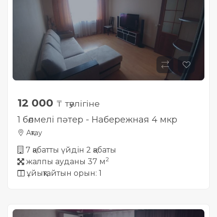
12 000
₸ тәулігіне
1 бөлмелі пәтер - Набережная 4 мкр
Ақтау
7 қабатты үйдін 2 қабаты
2
жалпы ауданы 37 м
ұйықтайтын орын: 1