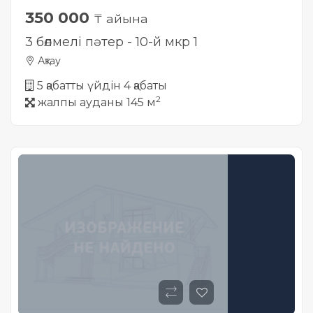
350 000
₸ айына
3 бөлмелі пәтер - 10-й мкр 1
Ақтау
5 қабатты үйдін 4 қабаты
2
жалпы ауданы 145 м