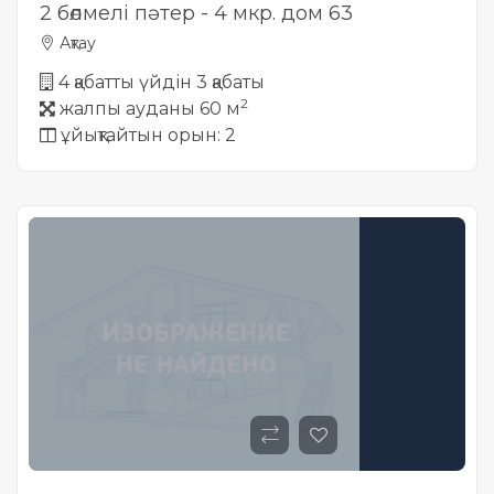
2 бөлмелі пәтер - 4 мкр. дом 63
Ақтау
4 қабатты үйдін 3 қабаты
2
жалпы ауданы 60 м
ұйықтайтын орын: 2