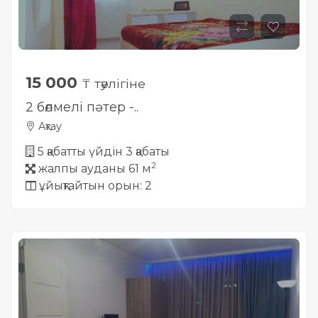
15 000
₸ тәулігіне
2 бөлмелі пәтер -..
Ақтау
5 қабатты үйдін 3 қабаты
2
жалпы ауданы 61 м
ұйықтайтын орын: 2