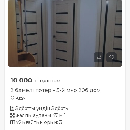
10 000
₸ тәулігіне
2 бөлмелі пәтер - 3-й мкр 20б дом
Ақтау
5 қабатты үйдін 5 қабаты
2
жалпы ауданы 47 м
ұйықтайтын орын: 3