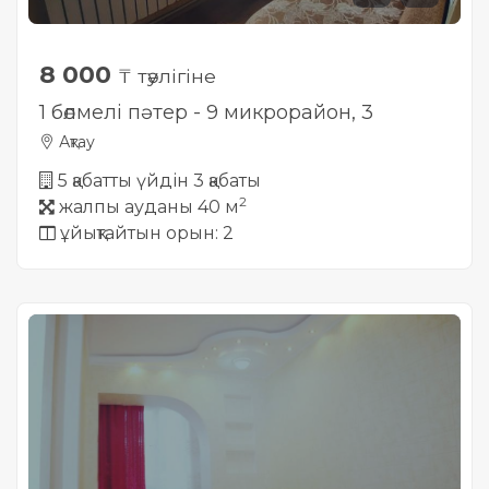
8 000
₸ тәулігіне
1 бөлмелі пәтер - 9 микрорайон, 3
Ақтау
5 қабатты үйдін 3 қабаты
2
жалпы ауданы 40 м
ұйықтайтын орын: 2