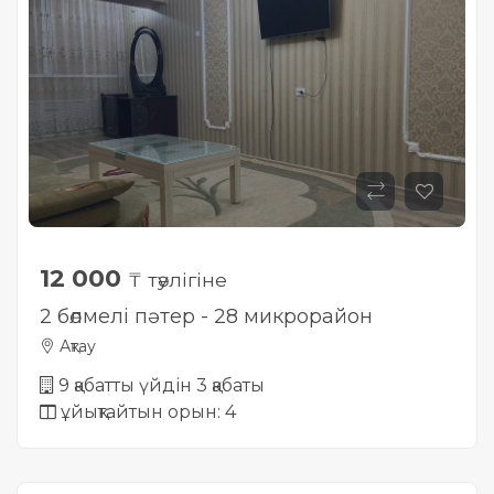
Жылжымайтын мүлік
объектісінің орналасқан
жері дұрыс анықталмай ма?
12 000
₸ тәулігіне
2 бөлмелі пәтер - 28 микрорайон
Ақтау
9 қабатты үйдін 3 қабаты
ұйықтайтын орын: 4