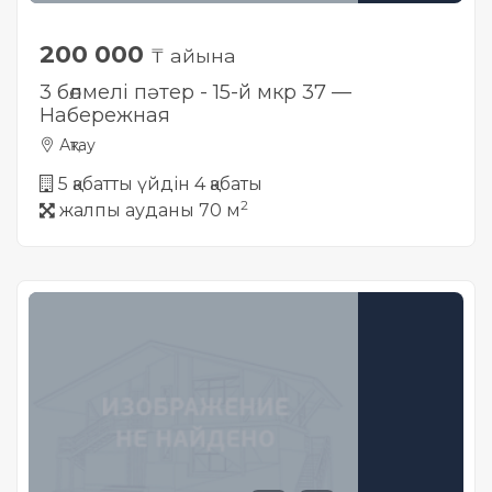
200 000
₸ айына
3 бөлмелі пәтер - 15-й мкр 37 —
Набережная
Ақтау
5 қабатты үйдін 4 қабаты
2
жалпы ауданы 70 м