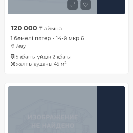
120 000
₸ айына
1 бөлмелі пәтер - 14-й мкр 6
Ақтау
5 қабатты үйдін 2 қабаты
2
жалпы ауданы 45 м