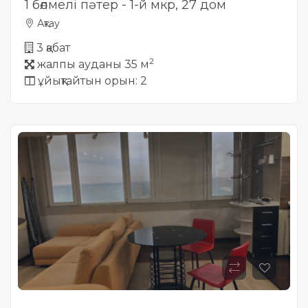
1 бөлмелі пәтер - 1-й мкр, 27 дом
Ақтау
3 қабат
2
жалпы ауданы 35 м
ұйықтайтын орын: 2