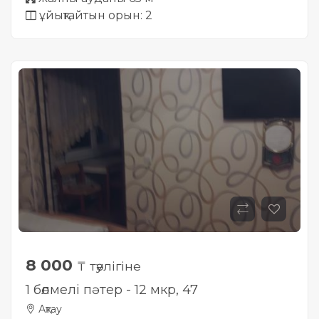
ұйықтайтын орын: 2
8 000
₸ тәулігіне
1 бөлмелі пәтер - 12 мкр, 47
Ақтау