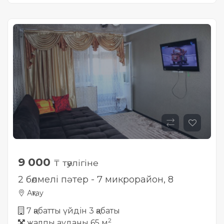
9 000
₸ тәулігіне
2 бөлмелі пәтер - 7 микрорайон, 8
Ақтау
7 қабатты үйдін 3 қабаты
2
жалпы ауданы 65 м