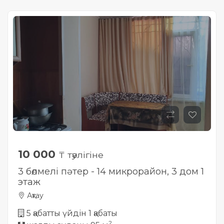
10 000
₸ тәулігіне
3 бөлмелі пәтер - 14 микрорайон, 3 дом 1
этаж
Ақтау
5 қабатты үйдін 1 қабаты
2