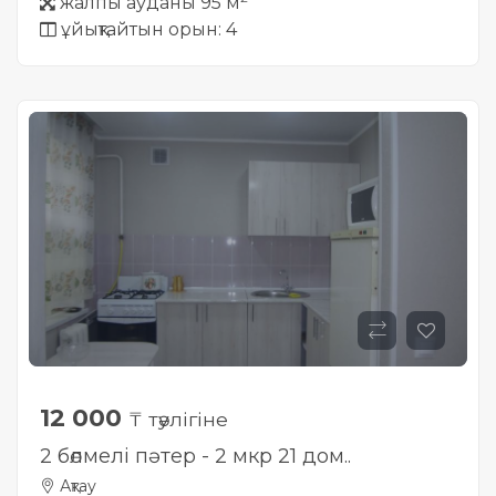
жалпы ауданы 95 м
ұйықтайтын орын: 4
12 000
₸ тәулігіне
2 бөлмелі пәтер - 2 мкр 21 дом..
Ақтау