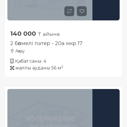
140 000
₸ айына
2 бөлмелі пәтер - 20а мкр 17
Ақтау
Қабат саны: 4
2
жалпы ауданы 56 м