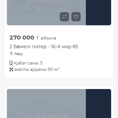
270 000
₸ айына
2 бөлмелі пәтер - 16-й мкр 85
Ақтау
Қабат саны: 5
2
жалпы ауданы 90 м