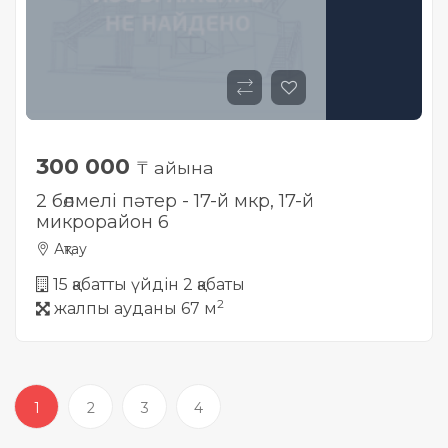
300 000
₸ айына
2 бөлмелі пәтер - 17-й мкр, ​17-й
микрорайон 6
Ақтау
15 қабатты үйдін 2 қабаты
2
жалпы ауданы 67 м
1
2
3
4