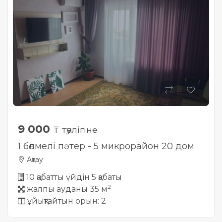
9 000
₸ тәулігіне
1 бөлмелі пәтер - 5 микрорайон 20 дом
Ақтау
10 қабатты үйдін 5 қабаты
2
жалпы ауданы 35 м
ұйықтайтын орын: 2