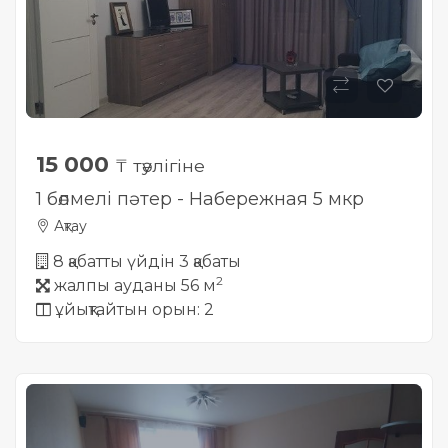
15 000
₸ тәулігіне
1 бөлмелі пәтер - Набережная 5 мкр
Ақтау
8 қабатты үйдін 3 қабаты
2
жалпы ауданы 56 м
ұйықтайтын орын: 2