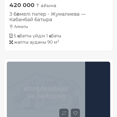
420 000
₸ айына
3 бөлмелі пәтер - Жумалиева —
Кабанбай батыра
Алматы
5 қабатты үйдін 1 қабаты
2
жалпы ауданы 90 м