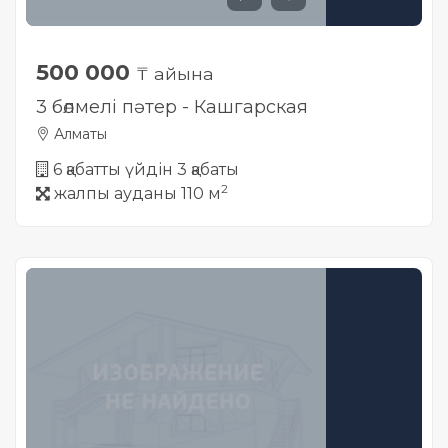
500 000
₸ айына
3 бөлмелі пәтер - Кашгарская
Алматы
6 қабатты үйдін 3 қабаты
2
жалпы ауданы 110 м