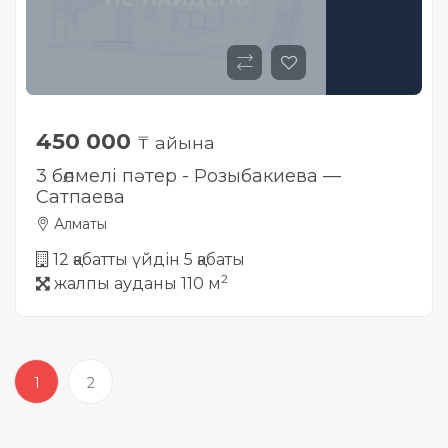
450 000
₸ айына
3 бөлмелі пәтер - Розыбакиева —
Сатпаева
Алматы
12 қабатты үйдін 5 қабаты
2
жалпы ауданы 110 м
1
2