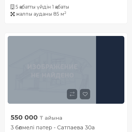
5 қабатты үйдін 1 қабаты
2
жалпы ауданы 85 м
550 000
₸ айына
3 бөлмелі пәтер - Сатпаева 30а