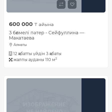
600 000
₸ айына
3 бөлмелі пәтер - Сейфуллина —
Макатаева
Алматы
12 қабатты үйдін 3 қабаты
2
жалпы ауданы 110 м