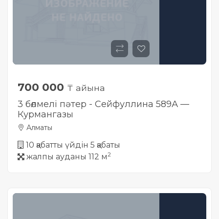
700 000
₸ айына
3 бөлмелі пәтер - Сейфуллина 589А —
Курмангазы
Алматы
10 қабатты үйдін 5 қабаты
2
жалпы ауданы 112 м