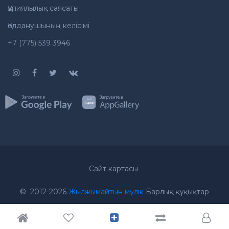
Құпиялылық саясаты
Қолданушының келісімі
+7 (775) 539 3946
Сайт картасы
© 2012-2026
Жылжымайтын мүлік
Барлық құқықтар
қорғалған