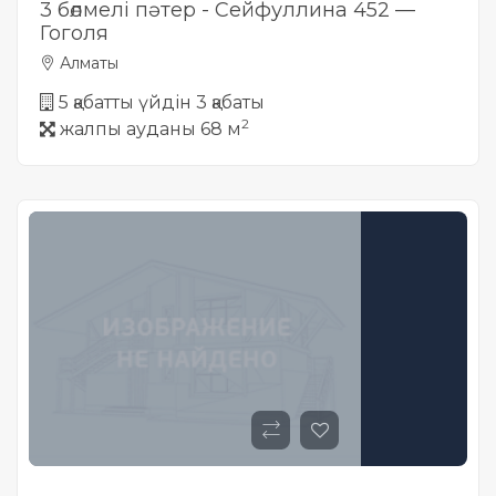
3 бөлмелі пәтер - Сейфуллина 452 —
Гоголя
Алматы
5 қабатты үйдін 3 қабаты
2
жалпы ауданы 68 м