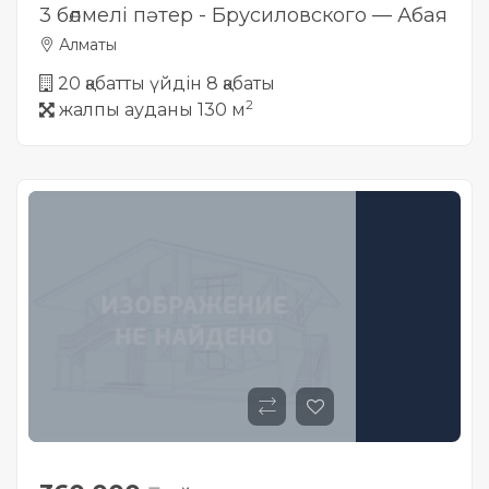
3 бөлмелі пәтер - Брусиловского — Абая
Алматы
20 қабатты үйдін 8 қабаты
2
жалпы ауданы 130 м