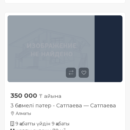
Жылжымайтын мүлік
объектісінің орналасқан
жері дұрыс анықталмай ма?
350 000
₸ айына
3 бөлмелі пәтер - Сатпаева — Сатпаева
Алматы
9 қабатты үйдін 9 қабаты
2