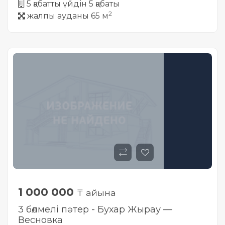
5 қабатты үйдін 5 қабаты
2
жалпы ауданы 65 м
1 000 000
₸ айына
3 бөлмелі пәтер - Бухар Жырау —
Весновка