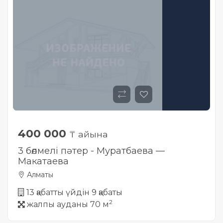
400 000
₸ айына
3 бөлмелі пәтер - Муратбаева —
Макатаева
Алматы
13 қабатты үйдін 9 қабаты
2
жалпы ауданы 70 м