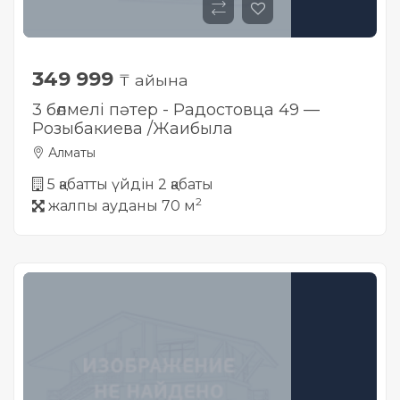
349 999
₸ айына
3 бөлмелі пәтер - Радостовца 49 —
Розыбакиева /Жаибыла
Алматы
5 қабатты үйдін 2 қабаты
2
жалпы ауданы 70 м