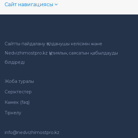
Сайт навигациясы
Сайтты пайдалану Қолданушы келісімін және
Nedvizhimostpro.kz Құпиялық саясатын қабылдауды
білдіреді
Жоба туралы
Серіктестер
Көмек (faq)
Тіркелу
info@nedvizhimostpro.kz