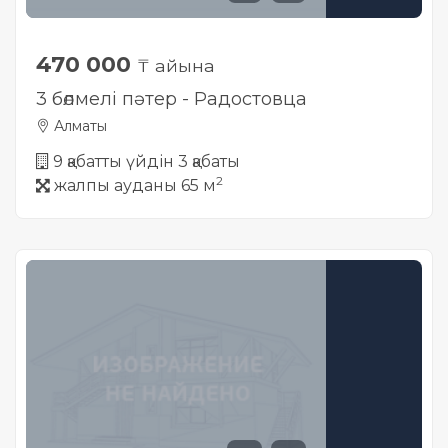
470 000
₸ айына
3 бөлмелі пәтер - Радостовца
Алматы
9 қабатты үйдін 3 қабаты
2
жалпы ауданы 65 м