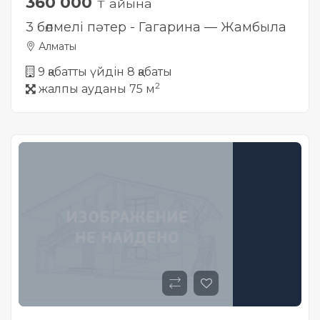
360 000
₸ айына
3 бөлмелі пәтер - Гагарина — Жамбыла
Алматы
9 қабатты үйдін 8 қабаты
2
жалпы ауданы 75 м