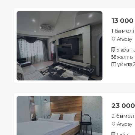
13 00
1 бөлмел
Атырау
5 қабат
жалпы 
ұйықта
23 00
2 бөлмел
Атырау
1 қабат