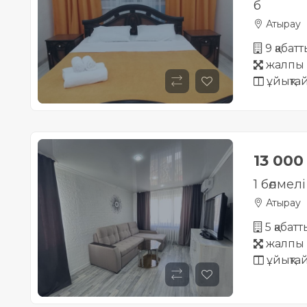
б
Атырау
9 қабат
жалпы 
ұйықта
13 00
1 бөлмел
Атырау
5 қабатт
жалпы 
ұйықта