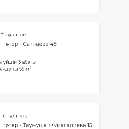
0
₸ тәулігіне
і пәтер - Сатпаева 48
ты үйдін 3 қабаты
2
ауданы 55 м
0
₸ тәулігіне
лі пәтер - Таумуша Жумагалиева 15