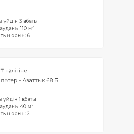
ты үйдін 3 қабаты
2
ауданы 110 м
йтын орын: 6
0
₸ тәулігіне
і пәтер - Азаттык 68 Б
ы үйдін 1 қабаты
2
ауданы 40 м
йтын орын: 2