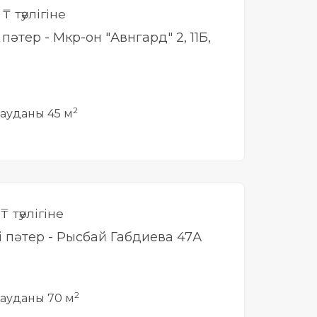
0
₸ тәулігіне
і пәтер - Мкр-он "Авнгард" 2, 11Б,
2
ауданы 45 м
₸ тәулігіне
лі пәтер - Рысбай Габдиева 47А
2
ауданы 70 м