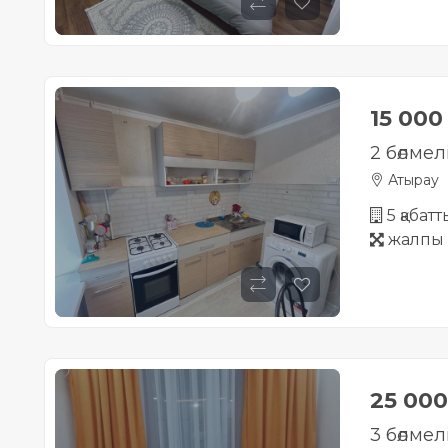
15 00
2 бөлмел
Атырау
5 қабат
жалпы 
25 00
3 бөлме