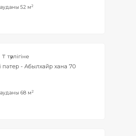
2
ауданы 52 м
0
₸ тәулігіне
і пәтер - Абылхайр хана 70
2
ауданы 68 м