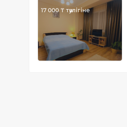
Жылжымайтын мүлік
17 000 ₸ тәулігіне
объектісінің орналасқан
жері дұрыс анықталмай ма?