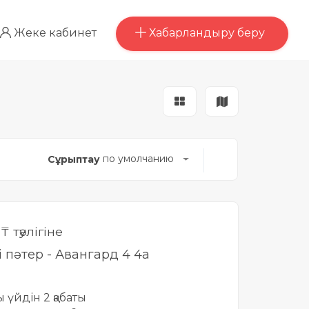
Хабарландыру беру
Жеке кабинет
по умолчанию
Сұрыптау
0
₸ тәулігіне
і пәтер - Авангард 4 4а
ты үйдін 2 қабаты