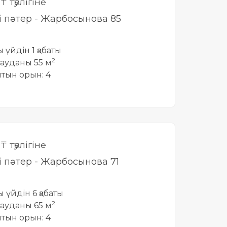
0
₸ тәулігіне
лі пәтер - Жарбосынова 85
ы үйдін 1 қабаты
2
ауданы 55 м
йтын орын: 4
0
₸ тәулігіне
лі пәтер - Жарбосынова 71
ты үйдін 6 қабаты
2
ауданы 65 м
йтын орын: 4