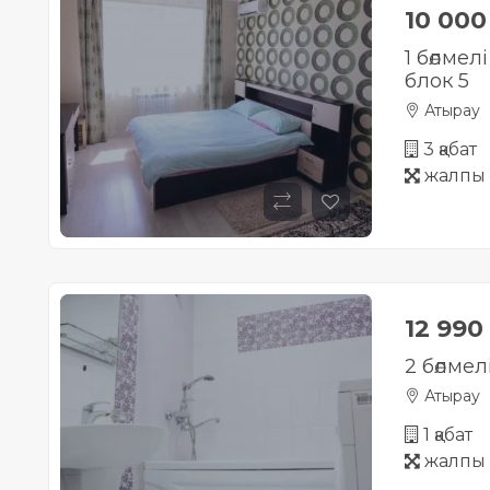
10 00
1 бөлмел
блок 5
Атырау
3 қабат
жалпы 
12 990
2 бөлме
Атырау
1 қабат
жалпы 