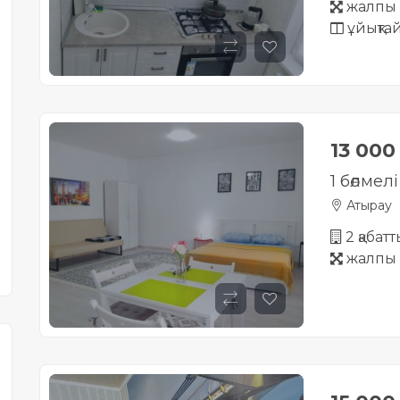
жалпы 
ұйықта
13 00
1 бөлмел
Атырау
2 қабатт
жалпы 