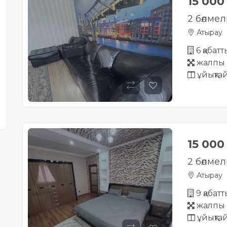
15 00
2 бөлме
Атырау
6 қабатт
жалпы 
ұйықта
15 00
2 бөлме
Атырау
9 қабат
жалпы 
ұйықта