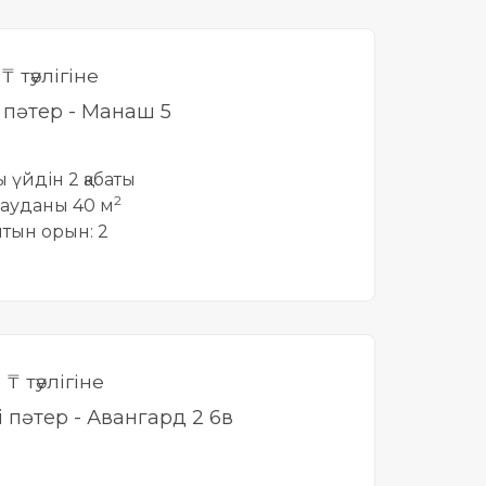
0
₸ тәулігіне
і пәтер - Манаш 5
ты үйдін 2 қабаты
2
ауданы 40 м
йтын орын: 2
0
₸ тәулігіне
і пәтер - Авангард 2 6в