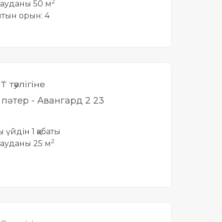
2
ауданы 50 м
йтын орын: 4
0
₸ тәулігіне
і пәтер - Авангард 2 23
ы үйдін 1 қабаты
2
ауданы 25 м