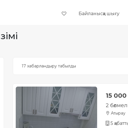
Байланысқа шығу
зімі
17 хабарландыру табылды
15 00
2 бөлмел
Атырау
5 қабат