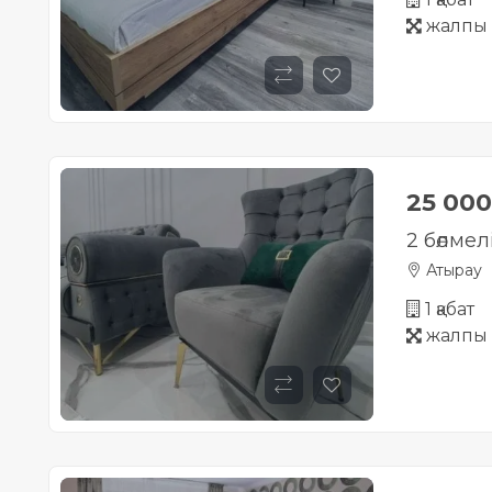
жалпы 
25 00
2 бөлмел
Атырау
1 қабат
жалпы 