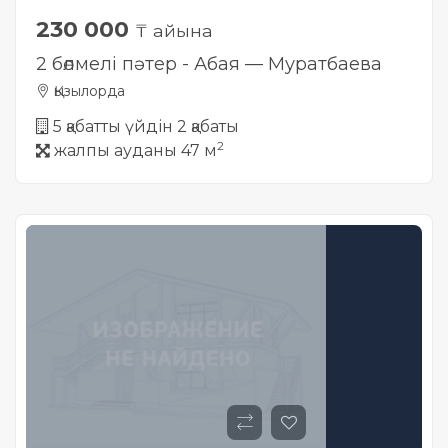
230 000
₸ айына
2 бөлмелі пәтер - Абая — Муратбаева
Қызылорда
5 қабатты үйдін 2 қабаты
2
жалпы ауданы 47 м