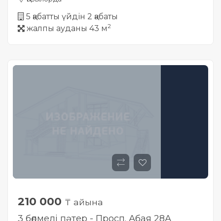
5 қабатты үйдін 2 қабаты
2
жалпы ауданы 43 м
210 000
₸ айына
3 бөлмелі пәтер - Просп. Абая 28А