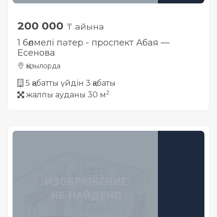
200 000
₸ айына
1 бөлмелі пәтер - проспект Абая —
Есенова
Қызылорда
5 қабатты үйдін 3 қабаты
2
жалпы ауданы 30 м