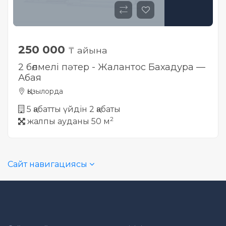
250 000
₸ айына
2 бөлмелі пәтер - Жалантос Бахадура —
Абая
Қызылорда
5 қабатты үйдін 2 қабаты
2
жалпы ауданы 50 м
Сайт навигациясы