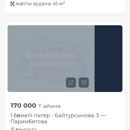
2
жалпы ауданы 45 м
170 000
₸ айына
1 бөлмелі пәтер - Байтурсынова 3 —
Паримбетова
Қызылорда