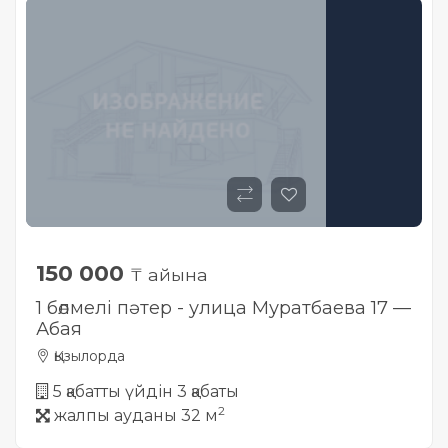
Жылжымайтын мүлік
объектісінің орналасқан
жері дұрыс анықталмай ма?
150 000
₸ айына
1 бөлмелі пәтер - улица Муратбаева 17 —
Абая
Қызылорда
5 қабатты үйдін 3 қабаты
2
жалпы ауданы 32 м