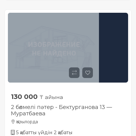
130 000
₸ айына
2 бөлмелі пәтер - Бектурганова 13 —
Муратбаева
Қызылорда
5 қабатты үйдін 2 қабаты