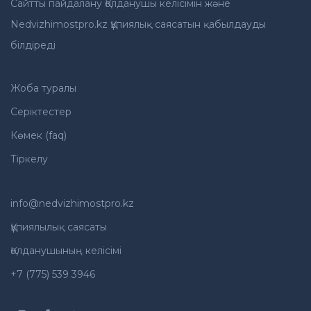
Сайтты пайдалану Қолданушы келісімін және
Nedvizhimostpro.kz Құпиялық саясатын қабылдауды
білдіреді
Жоба туралы
Серіктестер
Көмек (faq)
Тіркелу
info@nedvizhimostpro.kz
Құпиялылық саясаты
Қолданушының келісімі
+7 (775) 539 3946