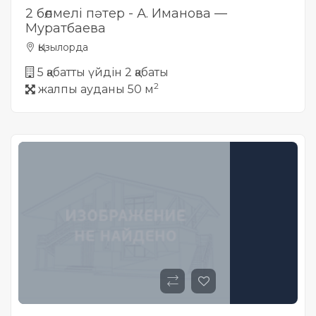
2 бөлмелі пәтер - А. Иманова —
Муратбаева
Қызылорда
5 қабатты үйдін 2 қабаты
2
жалпы ауданы 50 м