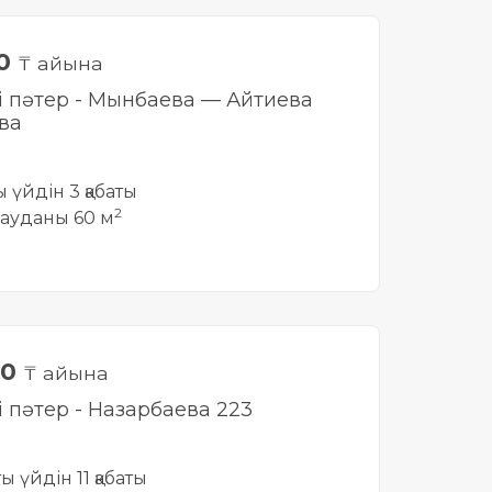
00
₸ айына
лі пәтер - Мынбаева — Айтиева
ва
ты үйдін 3 қабаты
2
ауданы 60 м
00
₸ айына
і пәтер - Назарбаева 223
ты үйдін 11 қабаты