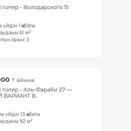
і пәтер - Володарского 15
ы үйдін 1 қабаты
2
ауданы 61 м
йтын орын: 3
000
₸ айына
лі пәтер - Аль-Фараби 27 —
 ВАРИАНТ В..
тты үйдін 13 қабаты
2
ауданы 92 м