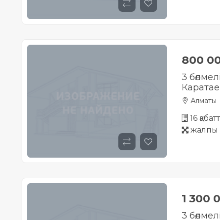
800 0
3 бөлмел
Каратае
Алматы
16 қабат
жалпы 
1 300 
3 бөлме