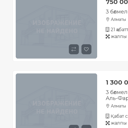
750 0
3 бөлмел
Алматы
21 қаба
жалпы 
1 300 
3 бөлмел
Аль-Фа
Алматы
Қабат с
жалпы 