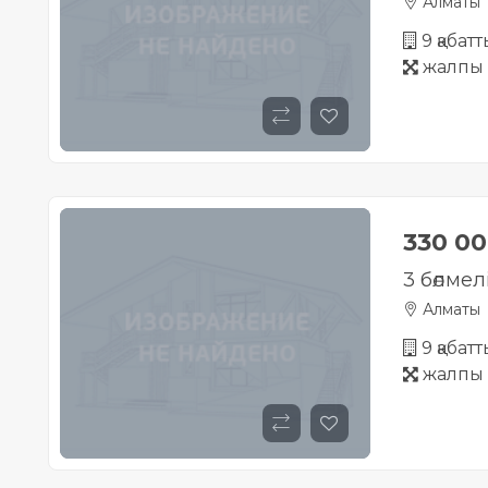
Алматы
9 қабат
жалпы 
330 0
3 бөлмел
Алматы
9 қабат
жалпы 