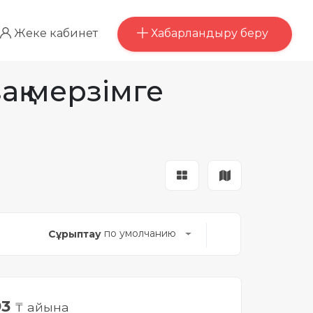
Хабарландыру беру
Жеке кабинет
ақ мерзімге
по умолчанию
Сұрыптау
93
₸ айына