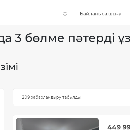
Байланысқа шығу
а 3 бөлме пәтерді ұз
зімі
209 хабарландыру табылды
449 9