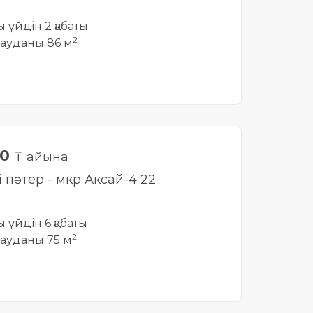
ты үйдін 2 қабаты
2
ауданы 86 м
00
₸ айына
і пәтер - мкр Аксай-4 22
ты үйдін 6 қабаты
2
ауданы 75 м