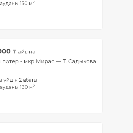
2
ауданы 150 м
 000
₸ айына
лі пәтер - мкр Мирас — Т. Садыкова
ты үйдін 2 қабаты
2
ауданы 130 м