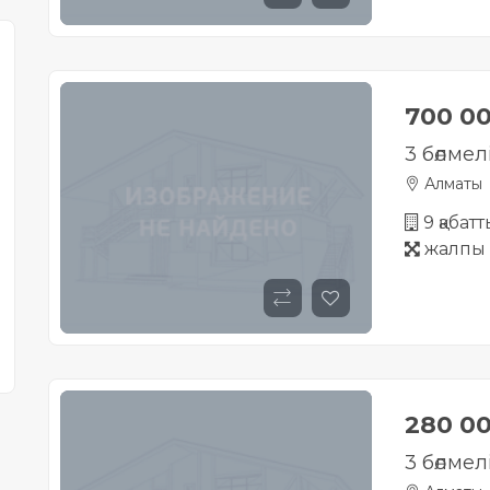
700 0
3 бөлмел
Алматы
9 қабат
жалпы 
280 0
3 бөлмел