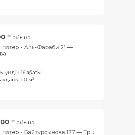
00
₸ айына
і пәтер - Аль-Фараби 21 —
ва
ты үйдін 16 қабаты
2
ауданы 110 м
000
₸ айына
лі пәтер - Байтурсынова 177 — Трц