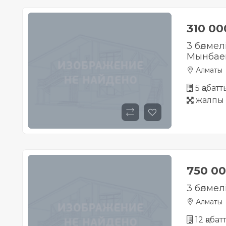
310 0
3 бөлме
Мынбае
Алматы
5 қабат
жалпы 
750 0
3 бөлмел
Алматы
12 қабат