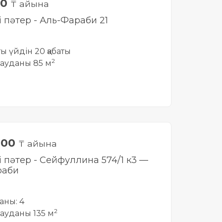
00
₸ айына
і пәтер - Аль-Фараби 21
тты үйдін 20 қабаты
2
ауданы 85 м
000
₸ айына
і пәтер - Сейфуллина 574/1 к3 —
раби
аны: 4
2
ауданы 135 м