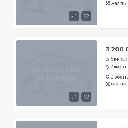
жалпы 
3 200
3 бөлме
Алматы
3 қабат
жалпы 