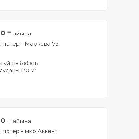
00
₸ айына
і пәтер - Маркова 75
ты үйдін 6 қабаты
2
ауданы 130 м
00
₸ айына
і пәтер - мкр Аккент