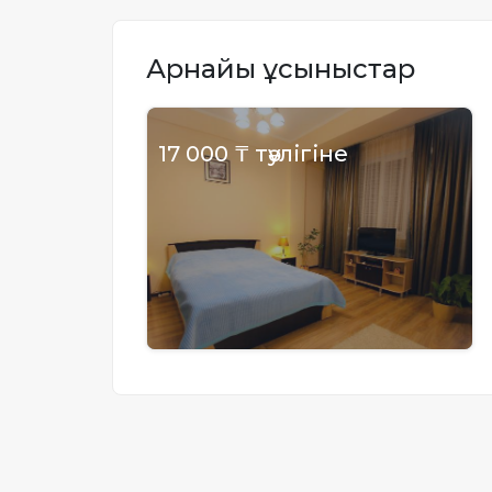
Жылжымайтын мүлік
объектісінің орналасқан
Арнайы ұсыныстар
жері дұрыс анықталмай ма?
17 000 ₸ тәулігіне