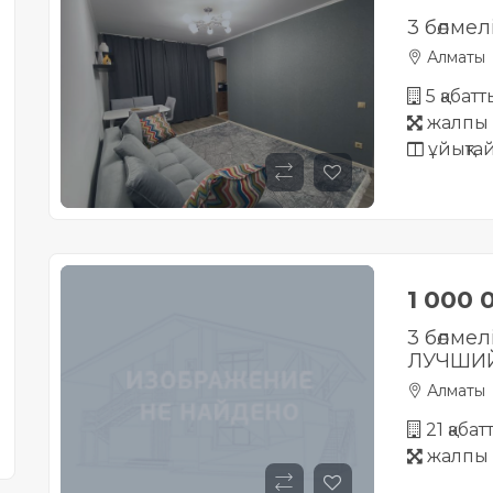
3 бөлмел
Алматы
5 қабатт
жалпы 
ұйықта
1 000 
3 бөлме
ЛУЧШИЙ
Алматы
21 қаба
жалпы 