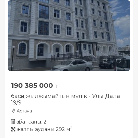
Жылжымайтын мүлік
объектісінің орналасқан
жері дұрыс анықталмай ма?
190 385 000
₸
басқа жылжымайтын мүлік - Улы Дала
19/9
Астана
Қабат саны: 2
2
жалпы ауданы 292 м