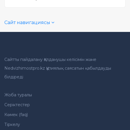
Сайт навигациясы
Сайтты пайдалану Қолданушы келісімін және
Nedvizhimostpro.kz Құпиялық саясатын қабылдауды
білдіреді
Жоба туралы
Серіктестер
Көмек (faq)
Тіркелу