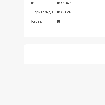
#:
1033843
Жылжымайтын мүлік
объектісінің орналасқан
Жарияланды:
10.08.26
жері дұрыс анықталмай ма?
Қабат:
18