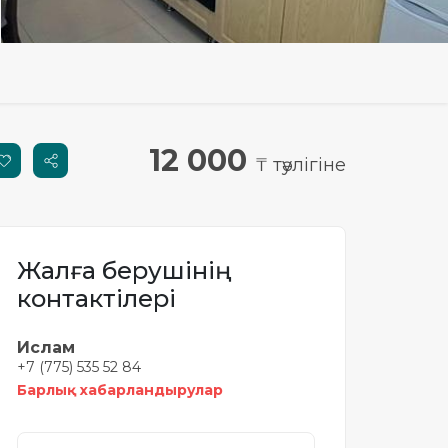
12 000
₸ тәулігіне
Жалға берушінің
контактілері
Ислам
+7 (775) 535 52 84
Барлық хабарландырулар