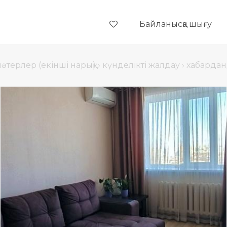
Байланысқа шығу
пәтерлер (екінші нарық)
›
күнделікті жалдау
›
хабардан