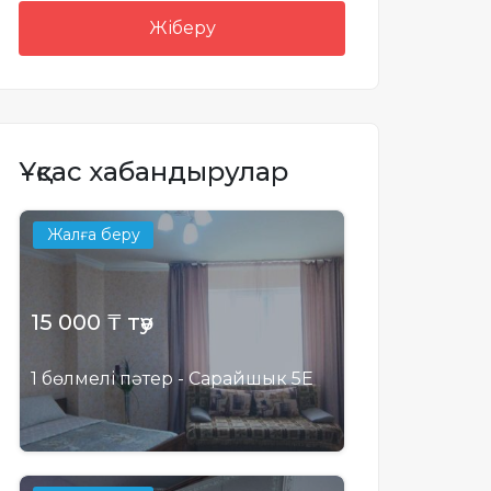
Жіберу
Ұқсас хабандырулар
Жалға беру
15 000 ₸ тәу
1 бөлмелі пәтер - Сарайшык 5Е