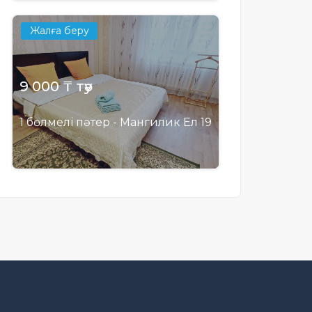
Жалға беру
9 000 ₸ тәу
1 бөлмелі пәтер - Мангилик Ел 19