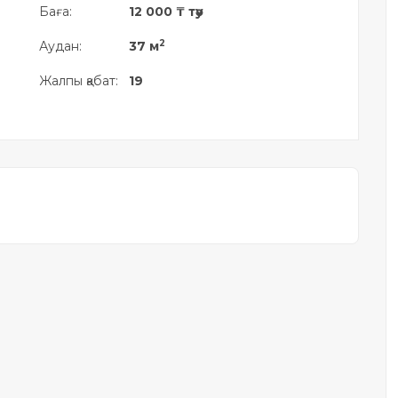
Баға:
12 000 ₸ тәу
2
Аудан:
37 м
Жалпы қабат:
19