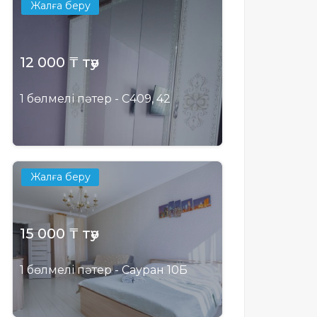
Жалға беру
12 000 ₸ тәу
1 бөлмелі пәтер - С409, 42
Жалға беру
15 000 ₸ тәу
1 бөлмелі пәтер - Сауран 10Б