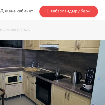
Хабарландыру беру
Жеке кабинет
дыру #1033843