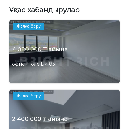
Ұқсас хабандырулар
Жалға беру
4 080 000 ₸ айына
офис - Толе Би 83
Жалға беру
2 400 000 ₸ айына