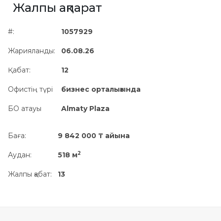
Жалпы ақпарат
Жылжымайтын мүлік
объектісінің орналасқан
#:
1057929
жері дұрыс анықталмай ма?
Жарияланды:
06.08.26
Қабат:
12
Офистің түрі
бизнес орталығында
БО атауы
Almaty Plaza
Баға:
9 842 000 ₸ айына
2
Аудан:
518 м
Жалпы қабат:
13