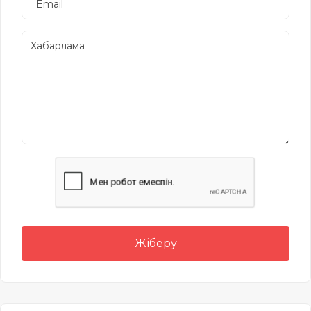
Жіберу