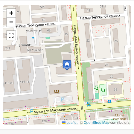
+
−
Leaflet
|
©
OpenStreetMap
contributors