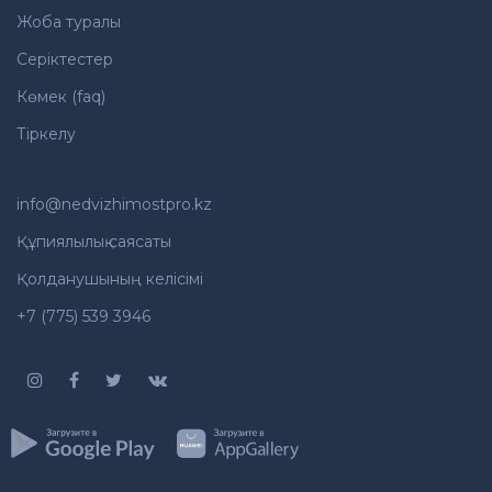
Жоба туралы
Серіктестер
Көмек (faq)
Тіркелу
info@nedvizhimostpro.kz
Құпиялылық саясаты
Қолданушының келісімі
+7 (775) 539 3946