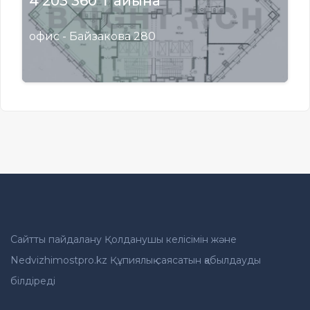
4 203 360 ₸ айына
офис - Байзакова 280
Сайтты пайдалану Қолданушы келісімін және
Nedvizhimostpro.kz Құпиялық саясатын қабылдауды
білдіреді