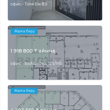
офис - Толе Би 83
Жалға беру
1 918 800 ₸ айына
офис - Байзакова, 125/185
Жалға беру