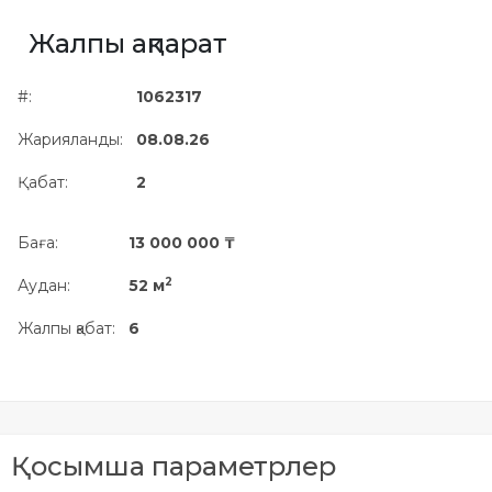
Жылжымайтын мүлік
Жалпы ақпарат
объектісінің орналасқан
жері дұрыс анықталмай ма?
#:
1062317
Жарияланды:
08.08.26
Қабат:
2
Баға:
13 000 000 ₸
2
Аудан:
52 м
Жалпы қабат:
6
Қосымша параметрлер