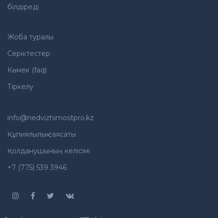
білдіреді
Жоба туралы
Серіктестер
Көмек (faq)
Тіркелу
info@nedvizhimostpro.kz
Құпиялылық саясаты
Қолданушының келісімі
+7 (775) 539 3946