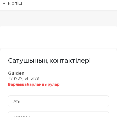
кірпіш
Сатушының контактілері
Gulden
+7 (707) 611 3179
Барлық хабарландырулар