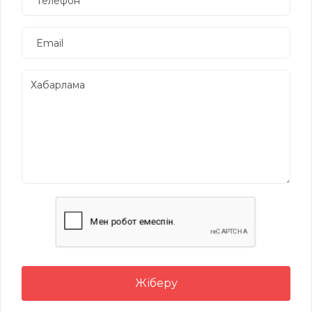
Жіберу