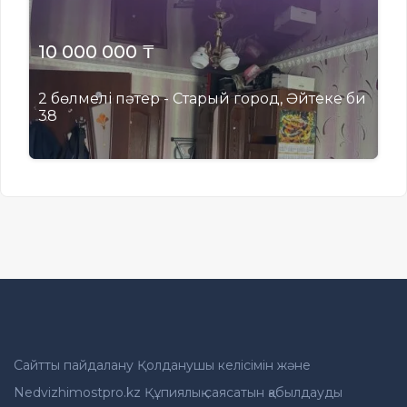
10 000 000 ₸
2 бөлмелі пәтер - Старый город, Әйтеке би
38
Сайтты пайдалану Қолданушы келісімін және
Nedvizhimostpro.kz Құпиялық саясатын қабылдауды