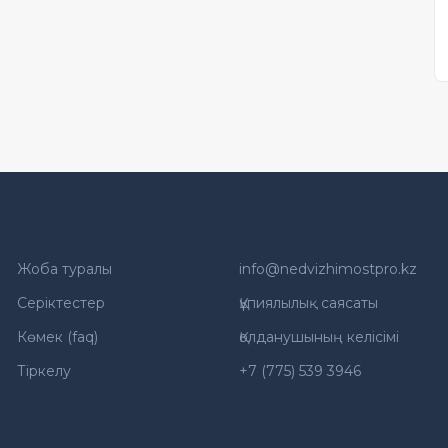
Жоба туралы
info@nedvizhimostpro.kz
Серіктестер
Құпиялылық саясаты
Көмек (faq)
Қолданушының келісімі
Тіркелу
+7 (775) 539 3946