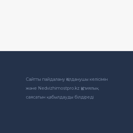
Сайтты пайдалану Қолданушы келісімін
және Nedvizhimostpro.kz Құпиялық
саясатын қабылдауды білдіреді