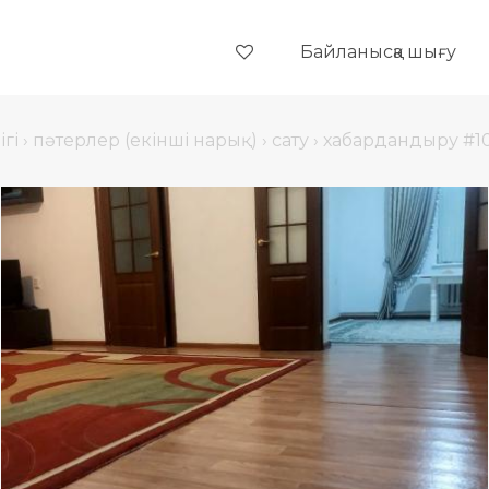
Байланысқа шығу
гі
›
пәтерлер (екінші нарық)
›
сату
›
хабардандыру #1