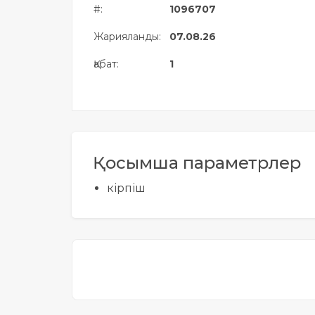
#:
1096707
Жылжымайтын мүлік
объектісінің орналасқан
Жарияланды:
07.08.26
жері дұрыс анықталмай ма?
Қабат:
1
Қосымша параметрлер
кірпіш