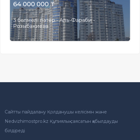
64 000 000 ₸
3 бөлмелі пәтер - Аль-Фараби -
Розыбакиева
Сайтты пайдалану Қолданушы келісімін және
Nedvizhimostpro.kz Құпиялық саясатын қабылдауды
білдіреді