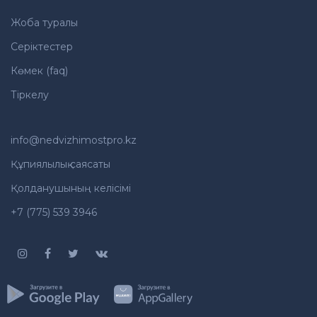
Жоба туралы
Серіктестер
Көмек (faq)
Тіркелу
info@nedvizhimostpro.kz
Құпиялылық саясаты
Қолданушының келісімі
+7 (775) 539 3946