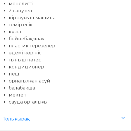
монолитті
2 санузел
кір жуғыш машина
темір есік
күзет
бейнебақылау
пластик терезелер
әдемі көрініс
тыныш пәтер
кондиционер
пеш
орнатылған асүй
балабақша
мектеп
сауда орталығы
Толығырақ