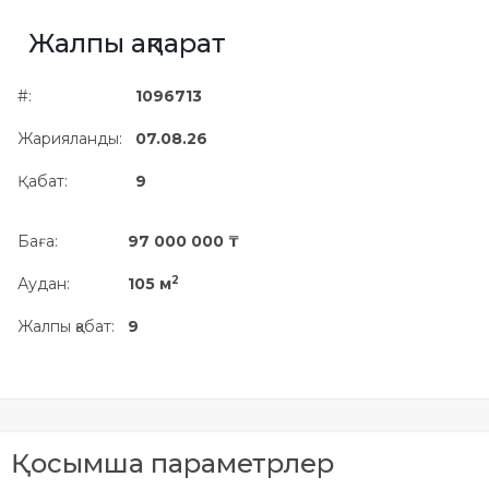
Жылжымайтын мүлік
Жалпы ақпарат
объектісінің орналасқан
жері дұрыс анықталмай ма?
#:
1096713
Жарияланды:
07.08.26
Қабат:
9
Баға:
97 000 000 ₸
2
Аудан:
105 м
Жалпы қабат:
9
Қосымша параметрлер