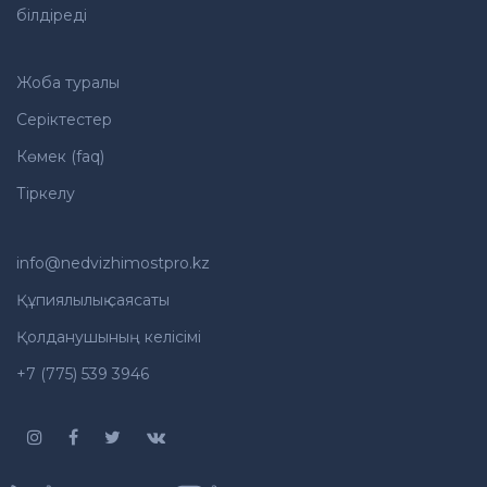
білдіреді
Жоба туралы
Серіктестер
Көмек (faq)
Тіркелу
info@nedvizhimostpro.kz
Құпиялылық саясаты
Қолданушының келісімі
+7 (775) 539 3946