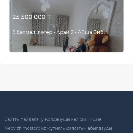
25 500 000 ₸
2 бөлмелі пәтер - Арай 2 - Айша Биби..
Сайтты пайдалану Қолданушы келісімін және
Nedvizhimostpro.kz Құпиялық саясатын қабылдауды