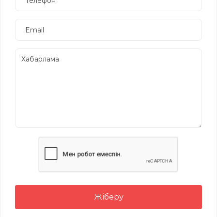
Жіберу