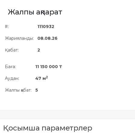
Жылжымайтын мүлік
Жалпы ақпарат
объектісінің орналасқан
жері дұрыс анықталмай ма?
#:
1110932
Жарияланды:
08.08.26
Қабат:
2
Баға:
11 150 000 ₸
2
Аудан:
47 м
Жалпы қабат:
5
Қосымша параметрлер