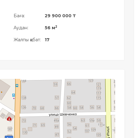
Баға:
29 900 000 ₸
2
Аудан:
56 м
Жалпы қабат:
17