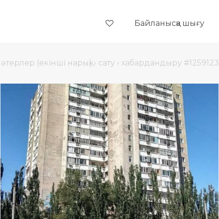
Байланысқа шығу
әтерлер (екінші нарық)
›
сату
›
хабардандыру #1259123