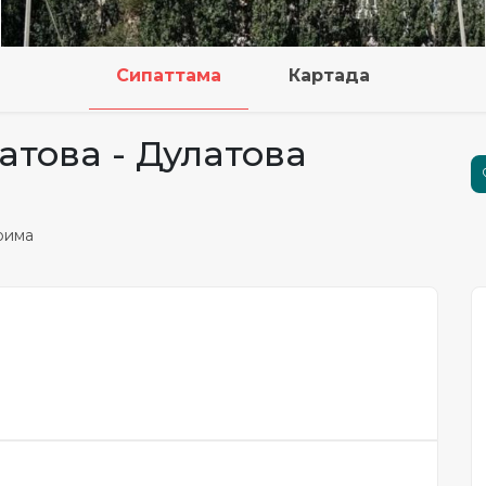
Сипаттама
Картада
латова - Дулатова
ерима