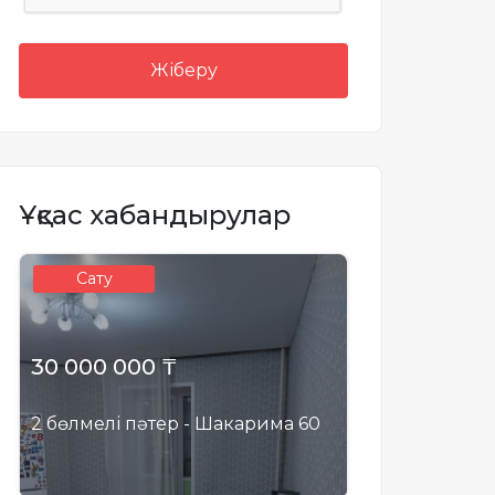
Жіберу
Ұқсас хабандырулар
Сату
30 000 000 ₸
2 бөлмелі пәтер - Шакарима 60