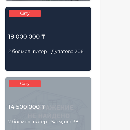
Сату
18 000 000 ₸
2 бөлмелі пәтер - Дулатова 206
Сату
14 500 000 ₸
2 бөлмелі пәтер - Засядко 38