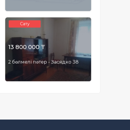
Сату
13 800 000 ₸
2 бөлмелі пәтер - Засядко 38