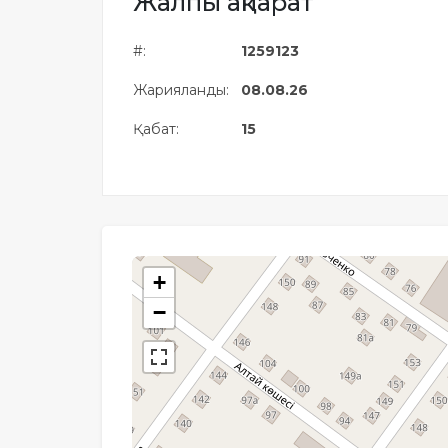
Жалпы ақпарат
Жылжымайтын мүлік
объектісінің орналасқан
#:
1259123
жері дұрыс анықталмай ма?
Жарияланды:
08.08.26
Қабат:
15
+
−