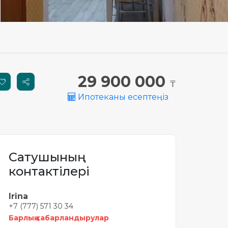
29 900 000
₸
Ипотеканы есептеңіз
Сатушының
контактілері
Irina
+7 (777) 571 30 34
Барлық хабарландырулар