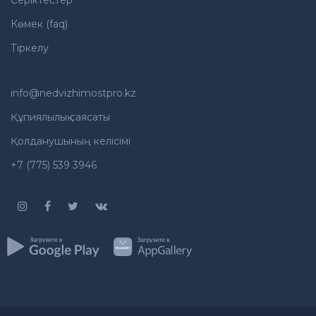
Серіктестер
Көмек (faq)
Тіркелу
info@nedvizhimostpro.kz
Құпиялылық саясаты
Қолданушының келісімі
+7 (775) 539 3946