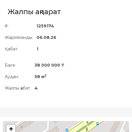
Жылжымайтын мүлік
Жалпы ақпарат
объектісінің орналасқан
жері дұрыс анықталмай ма?
#:
1259174
Жарияланды:
06.08.26
Қабат:
1
Баға:
38 000 000 ₸
2
Аудан:
58 м
Жалпы қабат:
4
+