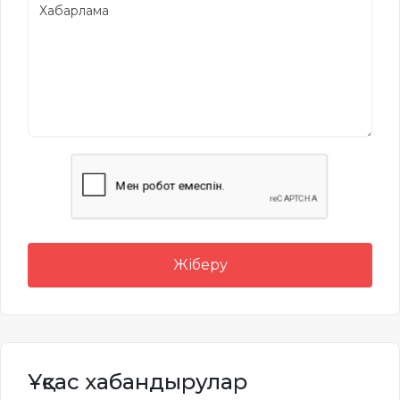
Жіберу
Ұқсас хабандырулар