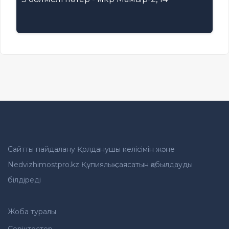
Сайтты пайдалану Қолданушы келісімін және
Nedvizhimostpro.kz Құпиялық саясатын қабылдауды
білдіреді
Жоба туралы