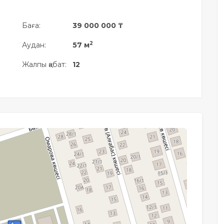
Баға:
39 000 000 ₸
2
Аудан:
57 м
Жалпы қабат:
12