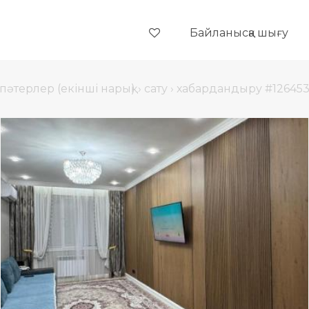
Байланысқа шығу
пәтерлер (екінші нарық)
›
сату
›
хабардандыру #12645