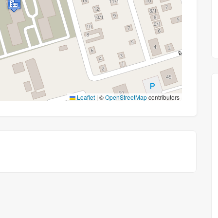
Leaflet
|
©
OpenStreetMap
contributors