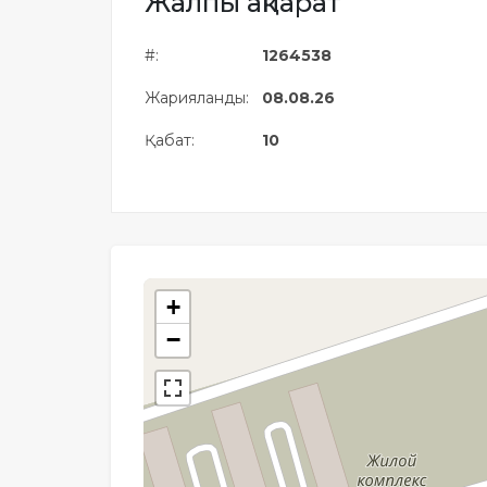
Жалпы ақпарат
Жылжымайтын мүлік
объектісінің орналасқан
#:
1264538
жері дұрыс анықталмай ма?
Жарияланды:
08.08.26
Қабат:
10
+
−