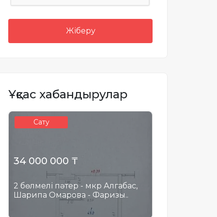
Жіберу
Ұқсас хабандырулар
Сату
34 000 000 ₸
2 бөлмелі пәтер - мкр Алгабас,
Шарипа Омарова - Фаризы..