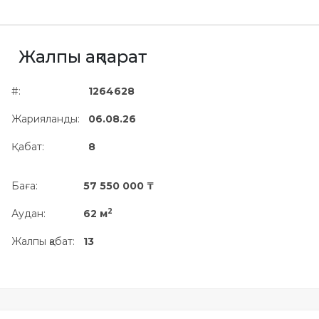
Жылжымайтын мүлік
объектісінің орналасқан
жері дұрыс анықталмай ма?
Жалпы ақпарат
#:
1264628
Жарияланды:
06.08.26
Қабат:
8
Баға:
57 550 000 ₸
2
Аудан:
62 м
Жалпы қабат:
13