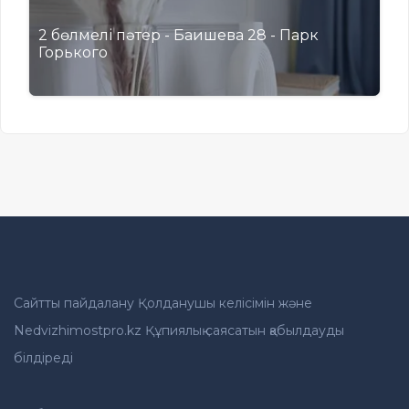
2 бөлмелі пәтер - Баишева 28 - Парк
Горького
Сайтты пайдалану Қолданушы келісімін және
Nedvizhimostpro.kz Құпиялық саясатын қабылдауды
білдіреді