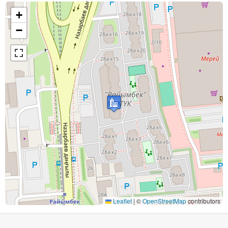
+
−
Leaflet
|
©
OpenStreetMap
contributors