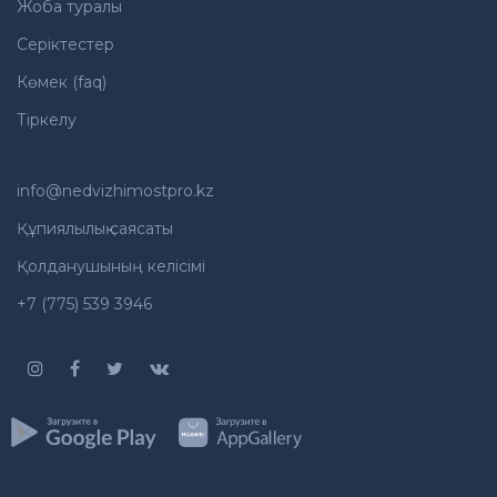
Жоба туралы
Серіктестер
Көмек (faq)
Тіркелу
info@nedvizhimostpro.kz
Құпиялылық саясаты
Қолданушының келісімі
+7 (775) 539 3946