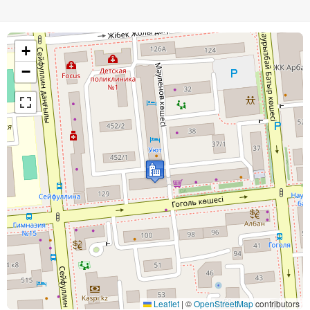
+
−
Leaflet
|
©
OpenStreetMap
contributors