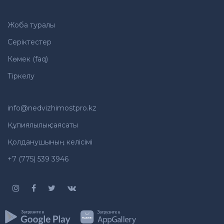
Жоба туралы
Серіктестер
Көмек (faq)
Тіркелу
info@nedvizhimostpro.kz
Құпиялылық саясаты
Қолданушының келісімі
+7 (775) 539 3946