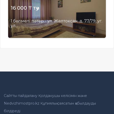
16 000 ₸ тәу
1 бөлмелі пәтер - ул. Желтоксан, д. 77/79, уг.
ул...
Сайтты пайдалану Қолданушы келісімін және
Nedvizhimostpro.kz Құпиялық саясатын қабылдауды
білдіреді