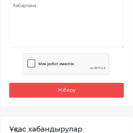
Жіберу
Ұқсас хабандырулар