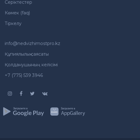
Серіктестер
Көмек (faq)
Тіркелу
info@nedvizhimostpro.kz
Құпиялылық саясаты
Қолданушының келісімі
+7 (775) 539 3946