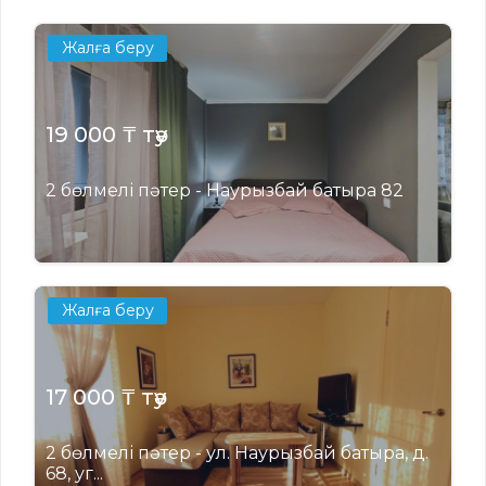
Жалға беру
19 000 ₸ тәу
2 бөлмелі пәтер - Наурызбай батыра 82
Жалға беру
17 000 ₸ тәу
2 бөлмелі пәтер - ул. Наурызбай батыра, д.
68, уг...