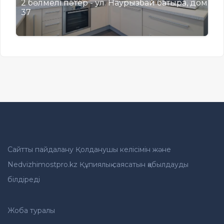
2 бөлмелі пәтер - ул. Наурызбай батыра, дом
37
Сайтты пайдалану Қолданушы келісімін және
Nedvizhimostpro.kz Құпиялық саясатын қабылдауды
білдіреді
Жоба туралы