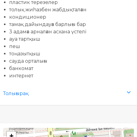
пластик терезелер
толық жиhазбен жабдықталған
кондиционер
тамақ дайындауға барлығы бар
3 адамға арналған асхана үстелі
ауа тартқыш
пеш
тоңазытқыш
сауда орталығы
банкомат
интернет
Толығырақ
+