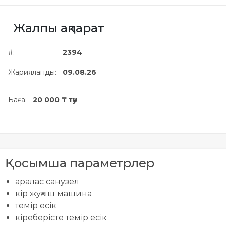
Жылжымайтын мүлік
объектісінің орналасқан
Жалпы ақпарат
жері дұрыс анықталмай ма?
#:
2394
Жарияланды:
09.08.26
Баға:
20 000 ₸ тәу
Қосымша параметрлер
аралас санузел
кір жуғыш машина
темір есік
кіреберісте темір есік