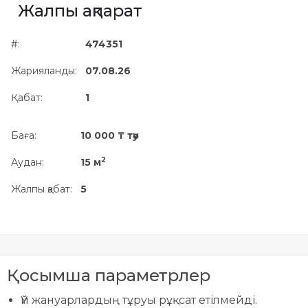
Жалпы ақпарат
Жылжымайтын мүлік
объектісінің орналасқан
#:
474351
жері дұрыс анықталмай ма?
Жарияланды:
07.08.26
Қабат:
1
Баға:
10 000 ₸ тәу
2
Аудан:
15 м
Жалпы қабат:
5
Қосымша параметрлер
Үй жануарлардың тұруы рұқсат етілмейді.