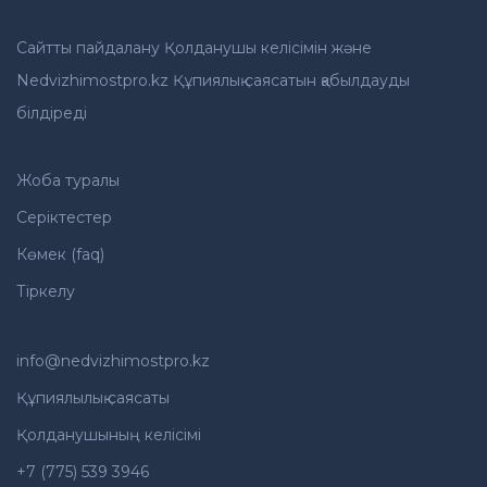
Сайтты пайдалану Қолданушы келісімін және
Nedvizhimostpro.kz Құпиялық саясатын қабылдауды
білдіреді
Жоба туралы
Серіктестер
Көмек (faq)
Тіркелу
info@nedvizhimostpro.kz
Құпиялылық саясаты
Қолданушының келісімі
+7 (775) 539 3946