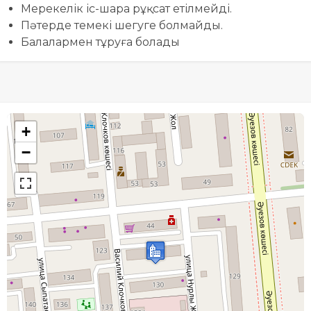
Мерекелік іс-шара рұқсат етілмейді.
Пәтерде темекі шегуге болмайды.
Балалармен тұруға болады
+
−