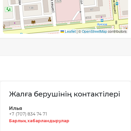
Leaflet
|
©
OpenStreetMap
contributors
Жалға берушінің контактілері
Илья
+7 (707) 834 74 71
Барлық хабарландырулар