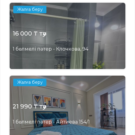
Жалға беру
16 000 ₸ тәу
1 бөлмелі пәтер - Клочкова, 94
Жалға беру
21 990 ₸ тәу
1 бөлмелі пәтер - Айтиева 154/1