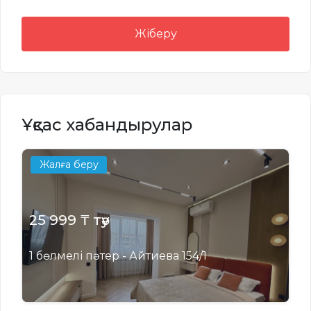
Жіберу
Ұқсас хабандырулар
Жалға беру
25 999 ₸ тәу
1 бөлмелі пәтер - Айтиева 154/1