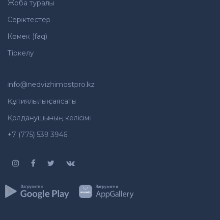
Жоба туралы
Серіктестер
Көмек (faq)
Тіркелу
info@nedvizhimostpro.kz
Құпиялылық саясаты
Қолданушының келісімі
+7 (775) 539 3946