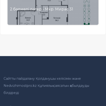
2 бөлмелі пәтер - Мкр. Мирас 31
Сайтты пайдалану Қолданушы келісімін және
Nedvizhimostpro.kz Құпиялық саясатын қабылдауды
білдіреді