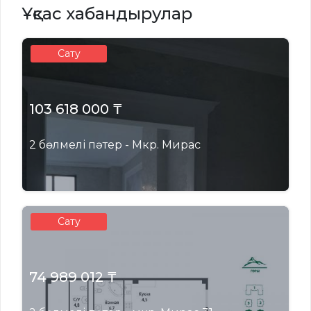
Ұқсас хабандырулар
Сату
103 618 000 ₸
2 бөлмелі пәтер - Мкр. Мирас
Сату
74 989 012 ₸