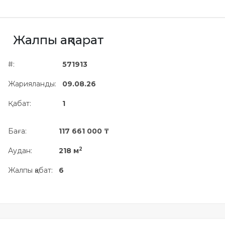
Жылжымайтын мүлік
объектісінің орналасқан
жері дұрыс анықталмай ма?
Жалпы ақпарат
#:
571913
Жарияланды:
09.08.26
Қабат:
1
Баға:
117 661 000 ₸
2
Аудан:
218 м
Жалпы қабат:
6