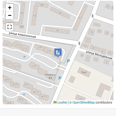
+
−
Leaflet
|
©
OpenStreetMap
contributors