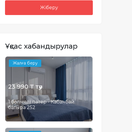
Жіберу
Ұқсас хабандырулар
Жалға беру
23 990 ₸ тәу
1 бөлмелі пәтер - Кабанбай
батыра 252