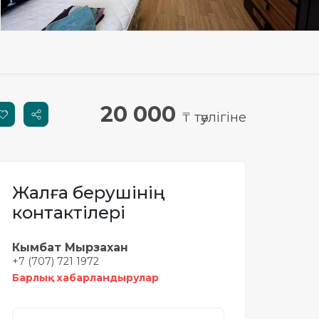
20 000
₸ тәулігіне
Жалға берушінің
контактілері
Кымбат Мырзахан
+7 (707) 721 1972
Барлық хабарландырулар