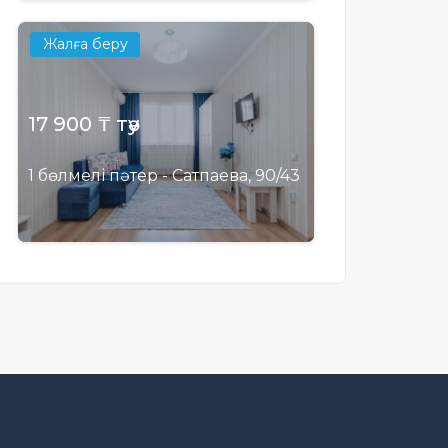
Жалға беру
17 900 ₸ тәу
1 бөлмелі пәтер - Сатпаева, 90/43