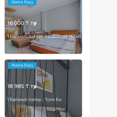
Жалға беру
16 000 ₸ тәу
1 бөлмелі пәтер - пр.Достык 162к8
Жалға беру
18 985 ₸ тәу
1 бөлмелі пәтер - Толе би