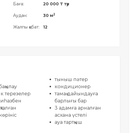
Баға:
20 000 ₸ тәу
2
Аудан:
30 м
Жалпы қабат:
12
тыныш пәтер
бақылау
кондиционер
ик терезелер
тамақ дайындауға
жиhазбен
барлығы бар
талған
3 адамға арналған
көрініс
асхана үстелі
ауа тартқыш