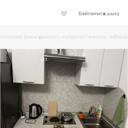
Байланысқа шығу
пәтерлер (жаңа құрылыс)
›
күнделікті жалдау
›
хабард