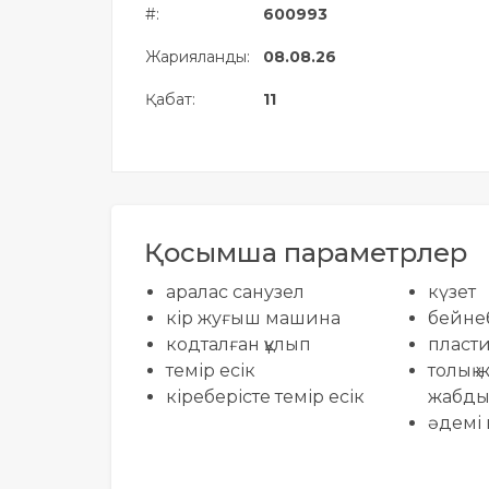
#:
600993
Жылжымайтын мүлік
объектісінің орналасқан
Жарияланды:
08.08.26
жері дұрыс анықталмай ма?
Қабат:
11
Қосымша параметрлер
аралас санузел
күзет
кір жуғыш машина
бейне
кодталған құлып
пласт
темір есік
толық 
кіреберісте темір есік
жабдық
әдемі 