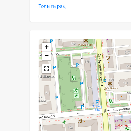
Толығырақ
+
−