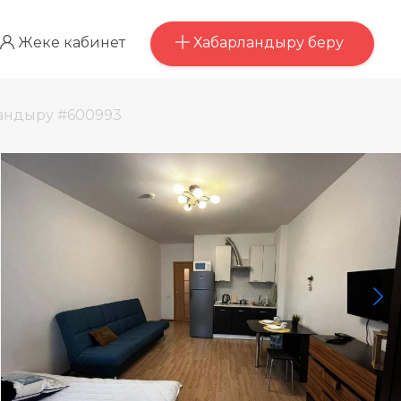
Хабарландыру беру
Жеке кабинет
андыру #600993