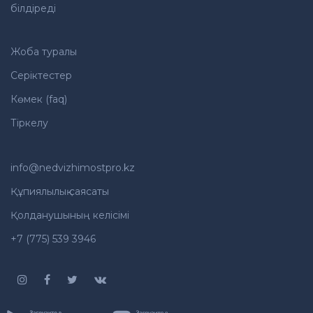
білдіреді
Жоба туралы
Серіктестер
Көмек (faq)
Тіркелу
info@nedvizhimostpro.kz
Құпиялылық саясаты
Қолданушының келісімі
+7 (775) 539 3946