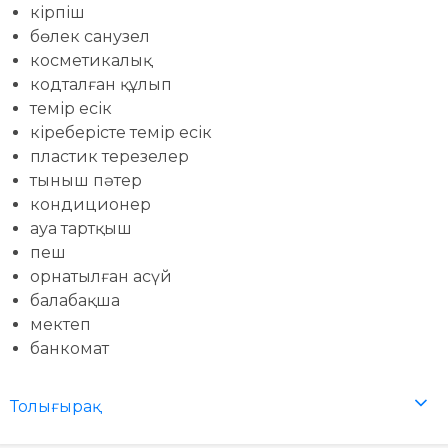
кірпіш
бөлек санузел
косметикалық
кодталған құлып
темір есік
кіреберісте темір есік
пластик терезелер
тыныш пәтер
кондиционер
ауа тартқыш
пеш
орнатылған асүй
балабақша
мектеп
банкомат
Толығырақ