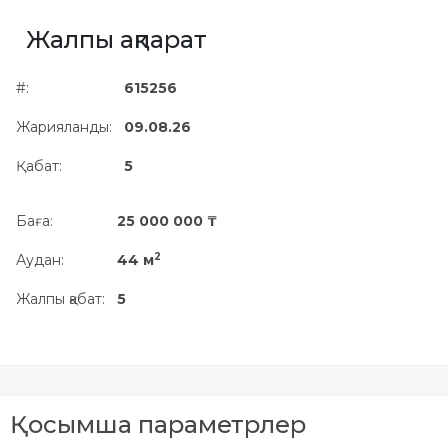
Жылжымайтын мүлік
Жалпы ақпарат
объектісінің орналасқан
жері дұрыс анықталмай ма?
#:
615256
Жарияланды:
09.08.26
Қабат:
5
Баға:
25 000 000 ₸
2
Аудан:
44 м
Жалпы қабат:
5
Қосымша параметрлер