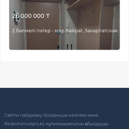
26 000 000 ₸
2 бөлмелі пәтер - мкр Кайрат, Закарпатская..
Сайтты пайдалану Қолданушы келісімін және
Nedvizhimostpro.kz Құпиялық саясатын қабылдауды