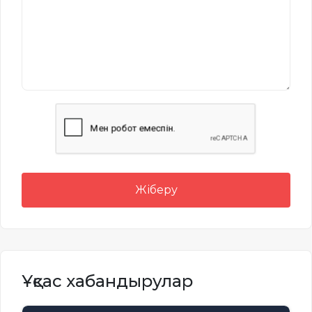
Жіберу
Ұқсас хабандырулар