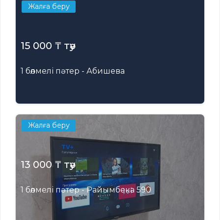
Жалға беру
15 000 ₸ тәу
1 бөлмелі пәтер - Абишева
Жалға беру
13 000 ₸ тәу
1 бөлмелі пәтер - Райымбека 590