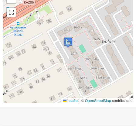
Leaflet
|
©
OpenStreetMap
contributors