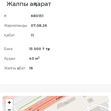
Жалпы ақпарат
Жылжымайтын мүлік
объектісінің орналасқан
#:
680151
жері дұрыс анықталмай ма?
Жарияланды:
07.08.26
Қабат:
11
Баға:
15 000 ₸ тәу
2
Аудан:
40 м
Жалпы қабат:
16
+
−