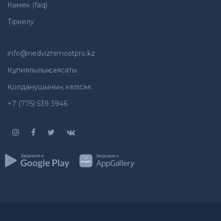
Көмек (faq)
Тіркелу
info@nedvizhimostpro.kz
Құпиялылық саясаты
Қолданушының келісімі
+7 (775) 539 3946