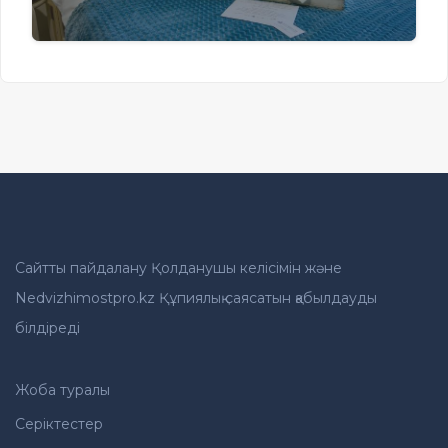
Сайтты пайдалану Қолданушы келісімін және
Nedvizhimostpro.kz Құпиялық саясатын қабылдауды
білдіреді
Жоба туралы
Серіктестер