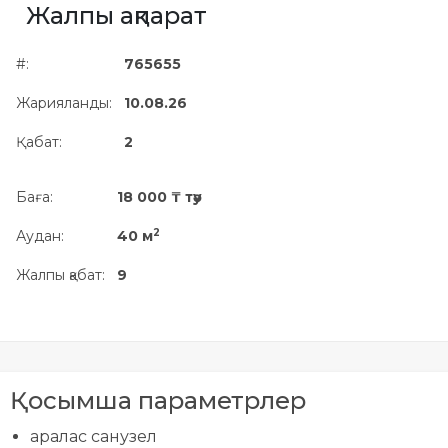
Жалпы ақпарат
Жылжымайтын мүлік
объектісінің орналасқан
#:
765655
жері дұрыс анықталмай ма?
Жарияланды:
10.08.26
Қабат:
2
Баға:
18 000 ₸ тәу
2
Аудан:
40 м
Жалпы қабат:
9
Қосымша параметрлер
аралас санузел