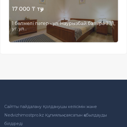
17 000 ₸ тәу
1 бөлмелі пәтер - ул. Наурызбай батыра 37/1,
уг. ул...
Сайтты пайдалану Қолданушы келісімін және
Nedvizhimostpro.kz Құпиялық саясатын қабылдауды
білдіреді