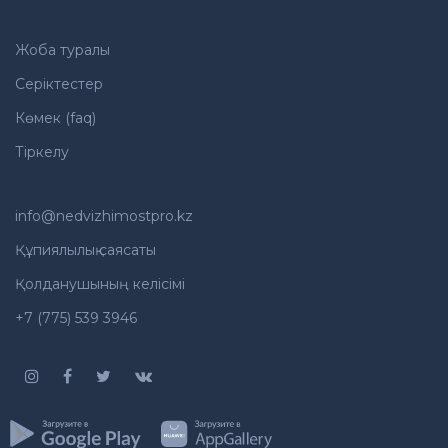
Жоба туралы
Серіктестер
Көмек (faq)
Тіркелу
info@nedvizhimostpro.kz
Құпиялылық саясаты
Қолданушының келісімі
+7 (775) 539 3946