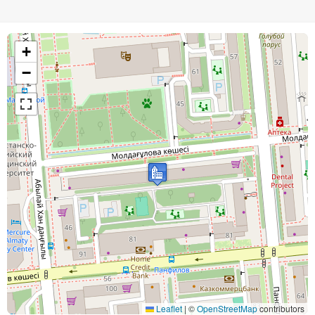
+
−
Leaflet
|
©
OpenStreetMap
contributors