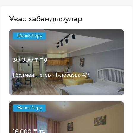
Ұқсас хабандырулар
Жалға беру
30 000 ₸ тәу
1 бөлмелі пәтер - Тулебаева 49/1
Жалға беру
16 000 ₸ тәу