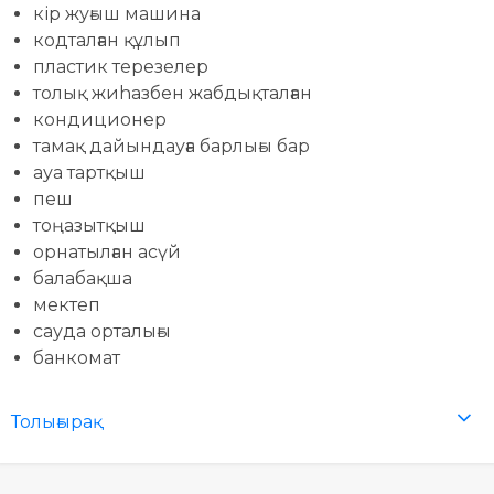
кір жуғыш машина
кодталған құлып
пластик терезелер
толық жиhазбен жабдықталған
кондиционер
тамақ дайындауға барлығы бар
ауа тартқыш
пеш
тоңазытқыш
орнатылған асүй
балабақша
мектеп
сауда орталығы
банкомат
Толығырақ